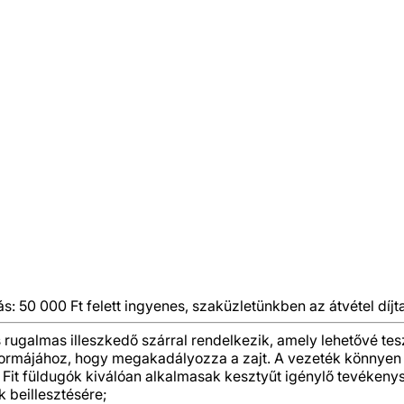
ás: 50 000 Ft felett ingyenes, szaküzletünkben az átvétel díjt
rugalmas illeszkedő szárral rendelkezik, amely lehetővé tes
ormájához, hogy megakadályozza a zajt. A vezeték könnyen el
le Fit füldugók kiválóan alkalmasak kesztyűt igénylő tevéke
 beillesztésére;