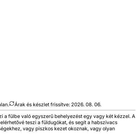
alan.
Árak és készlet frissítve:
2026. 08. 06.
zi a fülbe való egyszerű behelyezést egy vagy két kézzel. A
érhetővé teszi a füldugókat, és segít a habszivacs
nységekhez, vagy piszkos kezet okoznak, vagy olyan