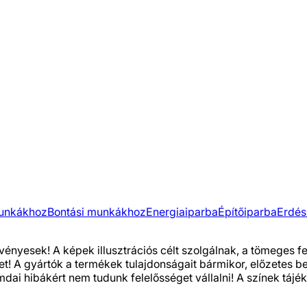
munkákhoz
Bontási munkákhoz
Energiaiparba
Építőiparba
Erdés
vényesek! A képek illusztrációs célt szolgálnak, a tömeges 
het! A gyártók a termékek tulajdonságait bármikor, előzetes 
i hibákért nem tudunk felelősséget vállalni! A színek tájéko