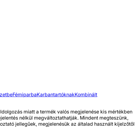
zetbe
Fémiparba
Karbantartóknak
Kombinált
feldolgozás miatt a termék valós megjelenése kis mértékben
bejelentés nélkül megváltoztathatják. Mindent megteszünk,
ztató jellegűek, megjelenésük az általad használt kijelzőtől