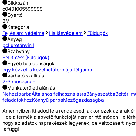
Cikkszám
c0401005599999
Gyártó
3M
Kategória
Fej és arc védelme
Hallásvédelem
Füldugók
Anyag
poliuretán
vinil
Szabvány
EN 352-2 (Füldugók)
Egyéb tulajdonságok
egy kézzel is kezelhető
formája félgömb
Várható szállítás
2-3 munkanap
Munkaterületi ajánlás
Nehéziparba
Általános felhasználásra
Bányászatba
Beltéri 
feladatokhoz
Könnyűiparba
Mezőgazdaságba
Amennyiben itt adod le a rendelésed, akkor ezek az árak ér
- de a termék alapvető funkcióját nem érintő módon - eltér
hogy az adatok naprakészek legyenek, de változásért, nyomda
is függ!