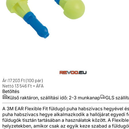
Ár:
17 203
Ft
(100 pár)
Nettó
13 546
Ft + ÁFA
Betöltés
Külső raktáron, szállítási idő:
2-3 munkanap
GLS szállít
A 3M EAR Flexible Fit füldugó puha habszivacs hegyével és 
puha habszivacs hegye alkalmazkodik a hallójárat egyedi f
füldugók tisztán tartásában a használatok között. A Flexib
helyzetekben, amikor csak az egyik keze szabad a füldugók