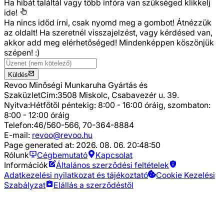
Ha hibát találtál vagy több infóra van szükséged
klikkelj
ide!
Ha nincs időd írni, csak nyomd meg a gombot! Átnézzük
az oldalt! Ha szeretnél visszajelzést, vagy kérdésed van,
akkor add meg elérhetőséged! Mindenképpen köszönjük
szépen! :)
Küldés
Revoo Minőségi Munkaruha Gyártás és
Szaküzlet
Cím:
3508 Miskolc, Csabavezér u. 39.
Nyitva:
Hétfőtől péntekig: 8:00 - 16:00 óráig, szombaton:
8:00 - 12:00 óráig
Telefon:
46/560-566, 70-364-8884
E-mail:
revoo@revoo.hu
Page generated at:
2026. 08. 06. 20:48:50
Rólunk
Cégbemutató
Kapcsolat
Információk
Általános szerződési feltételek
Adatkezelési nyilatkozat és tájékoztató
Cookie Kezelési
Szabályzat
Elállás a szerződéstől