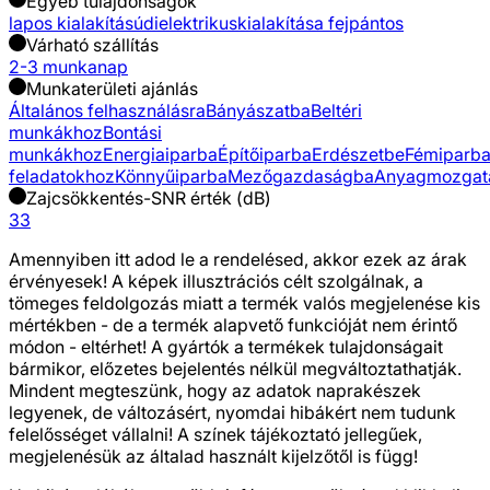
Egyéb tulajdonságok
lapos kialakítású
dielektrikus
kialakítása fejpántos
Várható szállítás
2-3 munkanap
Munkaterületi ajánlás
Általános felhasználásra
Bányászatba
Beltéri
munkákhoz
Bontási
munkákhoz
Energiaiparba
Építőiparba
Erdészetbe
Fémiparb
feladatokhoz
Könnyűiparba
Mezőgazdaságba
Anyagmozgat
Zajcsökkentés-SNR érték (dB)
33
Amennyiben itt adod le a rendelésed, akkor ezek az árak
érvényesek! A képek illusztrációs célt szolgálnak, a
tömeges feldolgozás miatt a termék valós megjelenése kis
mértékben - de a termék alapvető funkcióját nem érintő
módon - eltérhet! A gyártók a termékek tulajdonságait
bármikor, előzetes bejelentés nélkül megváltoztathatják.
Mindent megteszünk, hogy az adatok naprakészek
legyenek, de változásért, nyomdai hibákért nem tudunk
felelősséget vállalni! A színek tájékoztató jellegűek,
megjelenésük az általad használt kijelzőtől is függ!