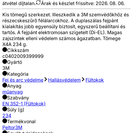
átvétel díjtalan.
Árak és készlet frissítve:
2026. 08. 06.
Kis tömegű szerkezet. Illeszkedik a 3M szemvédőkhöz és
részecskeszűrő félálarcokhoz. A duplaszálas fejpánt
kialakítás jobb egyensúly biztosít, egyszerű beállítani és
tartós. A fejpánt elektromosan szigetelt (Di-EL). Magas
zajszintek elleni védelem számos ágazatban. Tömege
X4A 234 g.
Cikkszám
c0402009399999
Gyártó
3M
Kategória
Fej és arc védelme
Hallásvédelem
Fültokok
Anyag
műanyag
Szabvány
EN 352-1 (Fültokok)
Súly (g)
234
Termékvonal
Peltor
3M