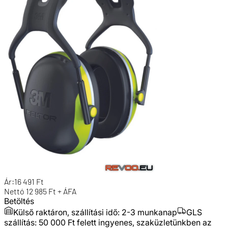
Ár:
16 491
Ft
Nettó
12 985
Ft + ÁFA
Betöltés
Külső raktáron, szállítási idő:
2-3 munkanap
GLS
szállítás: 50 000 Ft felett ingyenes, szaküzletünkben az