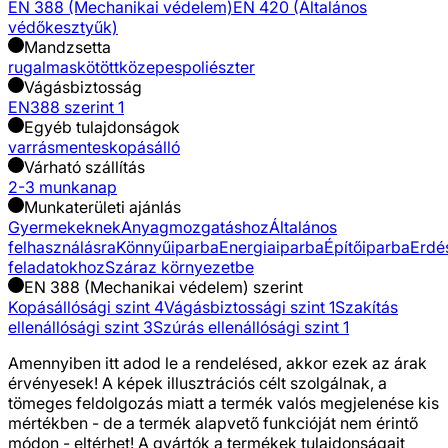
EN 388 (Mechanikai védelem)
EN 420 (Általános
védőkesztyűk)
Mandzsetta
rugalmas
kötött
közepes
poliészter
Vágásbiztosság
EN388 szerint 1
Egyéb tulajdonságok
varrásmentes
kopásálló
Várható szállítás
2-3 munkanap
Munkaterületi ajánlás
Gyermekeknek
Anyagmozgatáshoz
Általános
felhasználásra
Könnyűiparba
Energiaiparba
Építőiparba
Erdé
feladatokhoz
Száraz környezetbe
EN 388 (Mechanikai védelem) szerint
Kopásállósági szint 4
Vágásbiztossági szint 1
Szakítás
ellenállósági szint 3
Szúrás ellenállósági szint 1
Amennyiben itt adod le a rendelésed, akkor ezek az árak
érvényesek! A képek illusztrációs célt szolgálnak, a
tömeges feldolgozás miatt a termék valós megjelenése kis
mértékben - de a termék alapvető funkcióját nem érintő
módon - eltérhet! A gyártók a termékek tulajdonságait