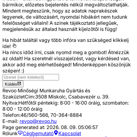
bármikor, előzetes bejelentés nélkül megváltoztathatják.
Mindent megteszünk, hogy az adatok naprakészek
legyenek, de változásért, nyomdai hibákért nem tudunk
felelősséget vállalni! A színek tájékoztató jellegűek,
megjelenésük az általad használt kijelzőtől is függ!
Ha hibát találtál vagy több infóra van szükséged
klikkelj
ide!
Ha nincs időd írni, csak nyomd meg a gombot! Átnézzük
az oldalt! Ha szeretnél visszajelzést, vagy kérdésed van,
akkor add meg elérhetőséged! Mindenképpen köszönjük
szépen! :)
Küldés
Revoo Minőségi Munkaruha Gyártás és
Szaküzlet
Cím:
3508 Miskolc, Csabavezér u. 39.
Nyitva:
Hétfőtől péntekig: 8:00 - 16:00 óráig, szombaton:
8:00 - 12:00 óráig
Telefon:
46/560-566, 70-364-8884
E-mail:
revoo@revoo.hu
Page generated at:
2026. 08. 09. 05:06:57
Rólunk
Cégbemutató
Kapcsolat