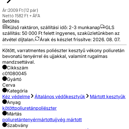
Ár:
2009
Ft
(12 pár)
Nettó
1582
Ft + ÁFA
Betöltés
Külső raktáron, szállítási idő:
2-3 munkanap
GLS
szállítás: 50 000 Ft felett ingyenes, szaküzletünkben az
átvétel díjtalan.
Árak és készlet frissítve:
2026. 08. 07.
Kötött, varratmentes poliészter kesztyű vékony poliuretán
bevonatú tenyérrel és ujjakkal, valamint rugalmas
mandzsettával.
Cikkszám
c01080045
Gyártó
Cerva
Kategória
Kéz védelme
Általános védőkesztyűk
Mártott kesztyűk
Anyag
kötött
poliuretán
poliészter
Mártás
poliuretán
tenyérmártott
ujjvég mártott
Szabvány