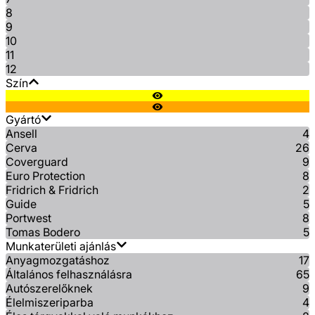
8
9
10
11
12
Szín
Gyártó
Ansell
4
Cerva
26
Coverguard
9
Euro Protection
8
Fridrich & Fridrich
2
Guide
5
Portwest
8
Tomas Bodero
5
Munkaterületi ajánlás
Anyagmozgatáshoz
17
Általános felhasználásra
65
Autószerelőknek
9
Élelmiszeriparba
4