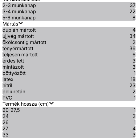
2-3 munkanap
37
3-4 munkanap
22
5-6 munkanap
8
Mártás
duplán mártott
4
ujjvég mártott
34
ökölcsontig mártott
2
tenyérmártott
36
teljesen mártott
6
érdesített
3
mintázott
3
pöttyözött
1
latex
18
nitril
23
poliuretán
2
PVC
1
Termék hossza (cm)
20-27,5
1
24
2
26
1
27
4
33
3