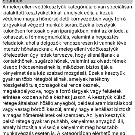
Spandex
1
A meleg elleni védőkesztyűk kategóriája olyan speciálisan
kialakított kesztyűket kínál, amelyek célja a kezek
védelme magas hőmérsékletű környezetben vagy forró
tárgyakkal végzett munkák során. Ezek a kesztyűk
különösen fontosak olyan iparágakban, mint az öntöde, a
kohászat, a fémmegmunkálás, valamint a hegesztési
feladatok, ahol a dolgozók rendszeresen ki vannak téve
intenzív hőhatásoknak. A meleg elleni védőkesztyűk
kifejezetten úgy lettek tervezve, hogy ellenálljanak a
kontakthőnek, sugárzó hőnek, valamint az olvadt fémek
kisebb fröccsenéseinek is, miközben biztosítják a
kényelmet és a kéz szabad mozgását. Ezek a kesztyűk
gyakran több rétegből állnak, amelyek hatékony
hőszigetelő tulajdonságokkal rendelkeznek,
megakadályozva, hogy a forró tárgyak vagy felületek
érintése közben a hő a kézhez jusson. A kesztyűk külső
rétege általában hőálló anyagból, például aramidszálakból
vagy vastag bőrből készül, amely nagy ellenállást biztosít
a magas hőmérsékletekkel szemben. Az ilyen kesztyűk
belső rétege gyakran puhább, kényelmes anyagból áll,
amely biztosítja a viselője kényelmét még hosszabb
munkavégzés esetén is. A kategóriában elérhető meleg