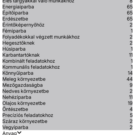
Éles tárgyakkal való munkákhoz
8
Energiaiparba
65
Építőiparba
65
Erdészetbe
65
Érintőképernyőhöz
2
Fémiparba
1
Folyadékokkal végzett munkákhoz
2
Hegesztőknek
2
Húsiparba
1
Karbantartóknak
11
Kombinált feladatokhoz
1
Kommunális feladatokhoz
1
Könnyűiparba
14
Meleg környezetbe
44
Mezőgazdaságba
9
Nedves környezetbe
2
Nehéziparba
11
Olajos környezetbe
19
Öntészetbe
4
Precíziós feladatokhoz
5
Száraz környezetbe
2
Vegyiparba
2
Anyag