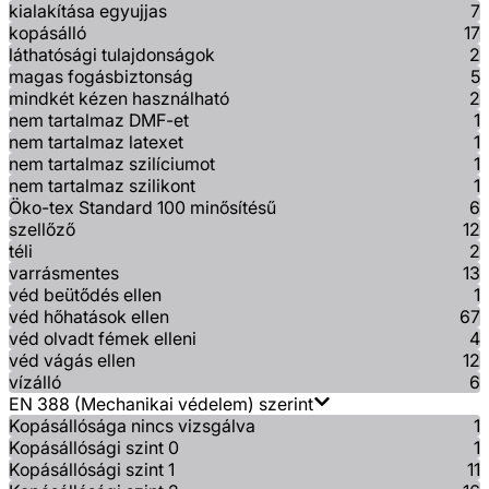
kialakítása egyujjas
7
kopásálló
17
láthatósági tulajdonságok
2
magas fogásbiztonság
5
mindkét kézen használható
2
nem tartalmaz DMF-et
1
nem tartalmaz latexet
1
nem tartalmaz szilíciumot
1
nem tartalmaz szilikont
1
Öko-tex Standard 100 minősítésű
6
szellőző
12
téli
2
varrásmentes
13
véd beütődés ellen
1
véd hőhatások ellen
67
véd olvadt fémek elleni
4
véd vágás ellen
12
vízálló
6
EN 388 (Mechanikai védelem) szerint
Kopásállósága nincs vizsgálva
1
Kopásállósági szint 0
1
Kopásállósági szint 1
11