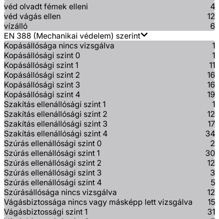
véd olvadt fémek elleni
4
véd vágás ellen
12
vízálló
6
EN 388 (Mechanikai védelem) szerint
Kopásállósága nincs vizsgálva
1
Kopásállósági szint 0
1
Kopásállósági szint 1
11
Kopásállósági szint 2
16
Kopásállósági szint 3
16
Kopásállósági szint 4
19
Szakítás ellenállósági szint 1
1
Szakítás ellenállósági szint 2
12
Szakítás ellenállósági szint 3
17
Szakítás ellenállósági szint 4
34
Szúrás ellenállósági szint 0
2
Szúrás ellenállósági szint 1
30
Szúrás ellenállósági szint 2
12
Szúrás ellenállósági szint 3
3
Szúrás ellenállósági szint 4
5
Szúrásállósága nincs vizsgálva
12
Vágásbiztossága nincs vagy másképp lett vizsgálva
15
Vágásbiztossági szint 1
31