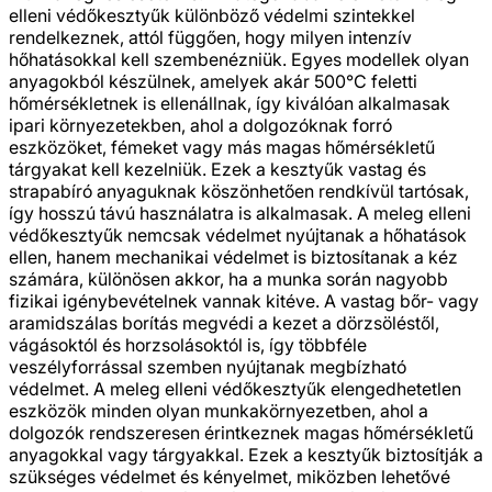
elleni védőkesztyűk különböző védelmi szintekkel
rendelkeznek, attól függően, hogy milyen intenzív
hőhatásokkal kell szembenézniük. Egyes modellek olyan
anyagokból készülnek, amelyek akár 500°C feletti
hőmérsékletnek is ellenállnak, így kiválóan alkalmasak
ipari környezetekben, ahol a dolgozóknak forró
eszközöket, fémeket vagy más magas hőmérsékletű
tárgyakat kell kezelniük. Ezek a kesztyűk vastag és
strapabíró anyaguknak köszönhetően rendkívül tartósak,
így hosszú távú használatra is alkalmasak. A meleg elleni
védőkesztyűk nemcsak védelmet nyújtanak a hőhatások
ellen, hanem mechanikai védelmet is biztosítanak a kéz
számára, különösen akkor, ha a munka során nagyobb
fizikai igénybevételnek vannak kitéve. A vastag bőr- vagy
aramidszálas borítás megvédi a kezet a dörzsöléstől,
vágásoktól és horzsolásoktól is, így többféle
veszélyforrással szemben nyújtanak megbízható
védelmet. A meleg elleni védőkesztyűk elengedhetetlen
eszközök minden olyan munkakörnyezetben, ahol a
dolgozók rendszeresen érintkeznek magas hőmérsékletű
anyagokkal vagy tárgyakkal. Ezek a kesztyűk biztosítják a
szükséges védelmet és kényelmet, miközben lehetővé