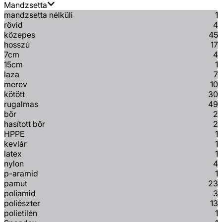
Mandzsetta
mandzsetta nélküli
1
rövid
4
közepes
45
hosszú
17
7cm
4
15cm
1
laza
7
merev
10
kötött
30
rugalmas
49
bőr
2
hasított bőr
2
HPPE
1
kevlár
1
latex
1
nylon
4
p-aramid
1
pamut
23
poliamid
3
poliészter
13
polietilén
1