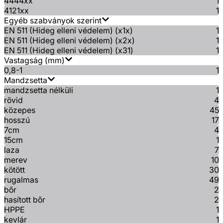
4444xx
1
4121xx
1
Egyéb szabványok szerint
EN 511 (Hideg elleni védelem) (x1x)
1
EN 511 (Hideg elleni védelem) (x2x)
1
EN 511 (Hideg elleni védelem) (x31)
1
Vastagság (mm)
0,8-1
1
Mandzsetta
mandzsetta nélküli
1
rövid
4
közepes
45
hosszú
17
7cm
4
15cm
1
laza
7
merev
10
kötött
30
rugalmas
49
bőr
2
hasított bőr
2
HPPE
1
kevlár
1