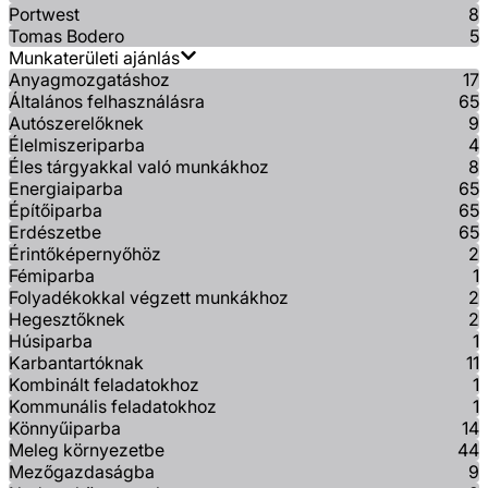
Portwest
8
Tomas Bodero
5
Munkaterületi ajánlás
Anyagmozgatáshoz
17
Általános felhasználásra
65
Autószerelőknek
9
Élelmiszeriparba
4
Éles tárgyakkal való munkákhoz
8
Energiaiparba
65
Építőiparba
65
Erdészetbe
65
Érintőképernyőhöz
2
Fémiparba
1
Folyadékokkal végzett munkákhoz
2
Hegesztőknek
2
Húsiparba
1
Karbantartóknak
11
Kombinált feladatokhoz
1
Kommunális feladatokhoz
1
Könnyűiparba
14
Meleg környezetbe
44
Mezőgazdaságba
9