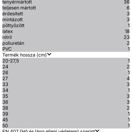
tenyérmártott
36
teljesen mártott
6
érdesített
3
mintázott
3
pöttyözött
1
latex
18
nitril
23
poliuretán
2
PVC
1
Termék hossza (cm)
20-27,5
1
24
2
26
1
27
4
33
3
34
1
35
3
36
3
38
2
39
1
45
1
50
1
EN 407 (Hő és láng elleni védelem) szerint