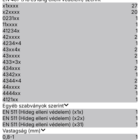
x1xxxx
27
x2xxxx
20
0231xx
1
11xxxx
1
41234x
1
42xxxx
2
4234x4
1
43xx4x
2
43xxxx
2
433x3x
1
434xxx
2
4342xx
1
4344x4
2
44xxxx
2
4444xx
1
4121xx
1
Egyéb szabványok szerint
EN 511 (Hideg elleni védelem) (x1x)
1
EN 511 (Hideg elleni védelem) (x2x)
1
EN 511 (Hideg elleni védelem) (x31)
1
Vastagság (mm)
0,8-1
1