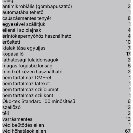
ideig
antimikrobiális (gombapusztító)
2
automatába tehető
1
csúszásmentes tenyér
8
egyesével szállítjuk
1
ellenáll az olajnak
4
érintőképernyőhöz használható
4
erősített
10
kialakítása egyujjas
7
kopásálló
17
láthatósági tulajdonságok
2
magas fogásbiztonság
5
mindkét kézen használható
2
nem tartalmaz DMF-et
1
nem tartalmaz latexet
1
nem tartalmaz szilíciumot
1
nem tartalmaz szilikont
1
Öko-tex Standard 100 minősítésű
6
szellőző
12
téli
2
varrásmentes
13
véd beütődés ellen
1
véd hőhatások ellen
67