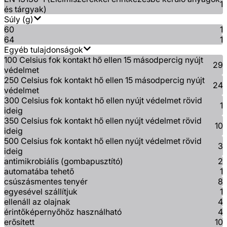
1
és tárgyak)
Súly (g)
60
1
64
1
Egyéb tulajdonságok
100 Celsius fok kontakt hő ellen 15 másodpercig nyújt
29
védelmet
250 Celsius fok kontakt hő ellen 15 másodpercig nyújt
24
védelmet
300 Celsius fok kontakt hő ellen nyújt védelmet rövid
1
ideig
350 Celsius fok kontakt hő ellen nyújt védelmet rövid
10
ideig
500 Celsius fok kontakt hő ellen nyújt védelmet rövid
3
ideig
antimikrobiális (gombapusztító)
2
automatába tehető
1
csúszásmentes tenyér
8
egyesével szállítjuk
1
ellenáll az olajnak
4
érintőképernyőhöz használható
4
erősített
10