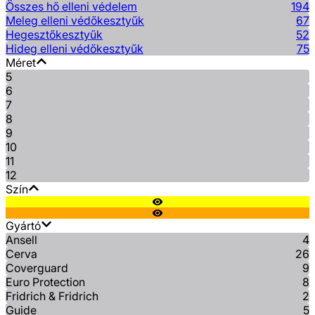
Összes hő elleni védelem
194
Meleg elleni védőkesztyűk
67
Hegesztőkesztyűk
52
Hideg elleni védőkesztyűk
75
Méret
5
6
7
8
9
10
11
12
Szín
Gyártó
Ansell
4
Cerva
26
Coverguard
9
Euro Protection
8
Fridrich & Fridrich
2
Guide
5