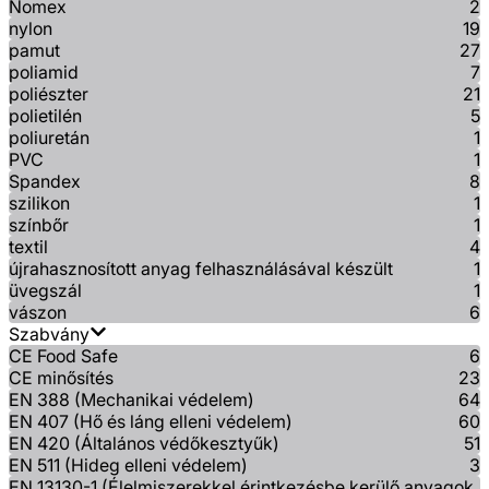
Nomex
2
nylon
19
pamut
27
poliamid
7
poliészter
21
polietilén
5
poliuretán
1
PVC
1
Spandex
8
szilikon
1
színbőr
1
textil
4
újrahasznosított anyag felhasználásával készült
1
üvegszál
1
vászon
6
Szabvány
CE Food Safe
6
CE minősítés
23
EN 388 (Mechanikai védelem)
64
EN 407 (Hő és láng elleni védelem)
60
EN 420 (Általános védőkesztyűk)
51
EN 511 (Hideg elleni védelem)
3
EN 13130-1 (Élelmiszerekkel érintkezésbe kerülő anyagok