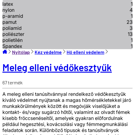
latex
1
nylon
4
p-aramid
1
pamut
23
poliamid
3
poliészter
13
polietilén
1
Spandex
1
Nyitólap
Kéz védelme
Hő elleni védelem
Meleg elleni védőkesztyűk
67
termék
A meleg elleni tanúsítvánnyal rendelkező védőkesztyűk
kiváló védelmet nyújtanak a magas hőmérsékletekkel járó
munkakörülmények között és megóvják viselőjüket a
kontakt- és/vagy sugárzó hőtől, valamint az olvadt fémek
kisebb fröccsenéseitől, amelyek gyakran előfordulnak
például hegesztési, kovácsolási vagy fémmegmunkálási
feladatok során. Különböző típusok és tanúsítványok