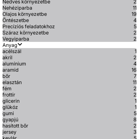
Nedves környezetbe
2
Nehéziparba
11
Olajos környezetbe
19
Öntészetbe
4
Precíziós feladatokhoz
5
Száraz környezetbe
2
Vegyiparba
2
Anyag
acélszál
1
akril
2
alumínium
4
aramid
16
bőr
7
elasztán
11
fém
2
frottír
2
glicerin
1
glükóz
1
gumi
5
gyapjú
8
hasított bőr
2
jersey
3
kevlár
5