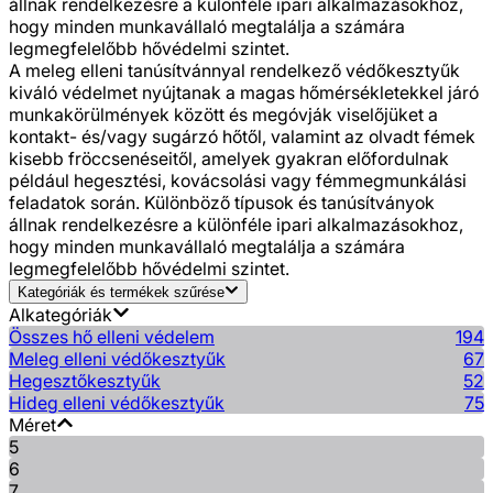
állnak rendelkezésre a különféle ipari alkalmazásokhoz,
hogy minden munkavállaló megtalálja a számára
legmegfelelőbb hővédelmi szintet.
A meleg elleni tanúsítvánnyal rendelkező védőkesztyűk
kiváló védelmet nyújtanak a magas hőmérsékletekkel járó
munkakörülmények között és megóvják viselőjüket a
kontakt- és/vagy sugárzó hőtől, valamint az olvadt fémek
kisebb fröccsenéseitől, amelyek gyakran előfordulnak
például hegesztési, kovácsolási vagy fémmegmunkálási
feladatok során. Különböző típusok és tanúsítványok
állnak rendelkezésre a különféle ipari alkalmazásokhoz,
hogy minden munkavállaló megtalálja a számára
legmegfelelőbb hővédelmi szintet.
Kategóriák és termékek szűrése
Alkategóriák
Összes hő elleni védelem
194
Meleg elleni védőkesztyűk
67
Hegesztőkesztyűk
52
Hideg elleni védőkesztyűk
75
Méret
5
6
7