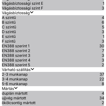
Vágásbiztossági szint E
1
Vágásbiztossági szint F
3
Vágásbiztosság
A szintű
4
B szintű
6
C szintű
5
D szintű
3
E szintű
1
F szintű
3
EN388 szerint 1
30
EN388 szerint 2
7
EN388 szerint 3
3
EN388 szerint 4
3
EN388 szerint 5
2
Várható szállítás
2-3 munkanap
37
3-4 munkanap
22
5-6 munkanap
8
Mártás
duplán mártott
4
ujjvég mártott
34
ökölcsontig mártott
2