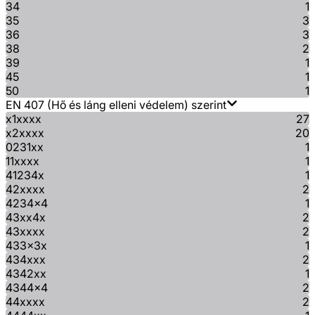
34
1
35
3
36
3
38
2
39
1
45
1
50
1
EN 407 (Hő és láng elleni védelem) szerint
x1xxxx
27
x2xxxx
20
0231xx
1
11xxxx
1
41234x
1
42xxxx
2
4234x4
1
43xx4x
2
43xxxx
2
433x3x
1
434xxx
2
4342xx
1
4344x4
2
44xxxx
2