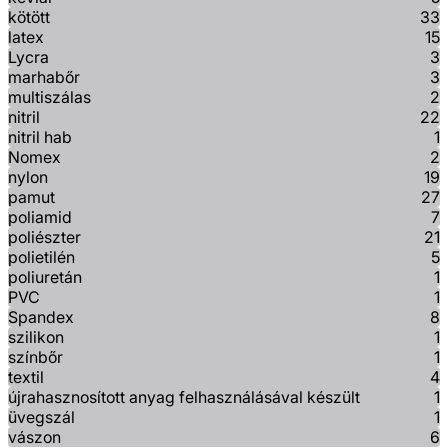
kötött
33
latex
15
Lycra
3
marhabőr
3
multiszálas
2
nitril
22
nitril hab
1
Nomex
2
nylon
19
pamut
27
poliamid
7
poliészter
21
polietilén
5
poliuretán
1
PVC
1
Spandex
8
szilikon
1
színbőr
1
textil
4
újrahasznosított anyag felhasználásával készült
1
üvegszál
1
vászon
6