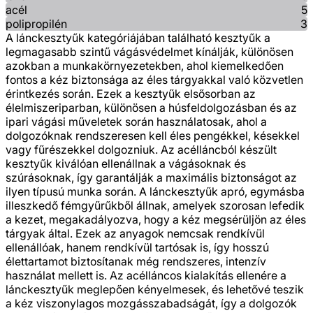
acél
5
polipropilén
3
A lánckesztyűk kategóriájában található kesztyűk a
legmagasabb szintű vágásvédelmet kínálják, különösen
azokban a munkakörnyezetekben, ahol kiemelkedően
fontos a kéz biztonsága az éles tárgyakkal való közvetlen
érintkezés során. Ezek a kesztyűk elsősorban az
élelmiszeriparban, különösen a húsfeldolgozásban és az
ipari vágási műveletek során használatosak, ahol a
dolgozóknak rendszeresen kell éles pengékkel, késekkel
vagy fűrészekkel dolgozniuk. Az acélláncból készült
kesztyűk kiválóan ellenállnak a vágásoknak és
szúrásoknak, így garantálják a maximális biztonságot az
ilyen típusú munka során. A lánckesztyűk apró, egymásba
illeszkedő fémgyűrűkből állnak, amelyek szorosan lefedik
a kezet, megakadályozva, hogy a kéz megsérüljön az éles
tárgyak által. Ezek az anyagok nemcsak rendkívül
ellenállóak, hanem rendkívül tartósak is, így hosszú
élettartamot biztosítanak még rendszeres, intenzív
használat mellett is. Az acélláncos kialakítás ellenére a
lánckesztyűk meglepően kényelmesek, és lehetővé teszik
a kéz viszonylagos mozgásszabadságát, így a dolgozók