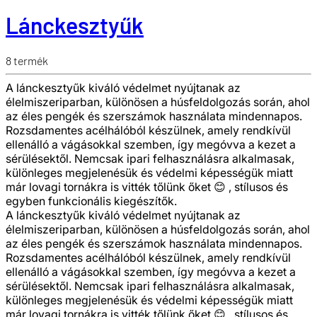
Lánckesztyűk
8
termék
A lánckesztyűk kiváló védelmet nyújtanak az
élelmiszeriparban, különösen a húsfeldolgozás során, ahol
az éles pengék és szerszámok használata mindennapos.
Rozsdamentes acélhálóból készülnek, amely rendkívül
ellenálló a vágásokkal szemben, így megóvva a kezet a
sérülésektől. Nemcsak ipari felhasználásra alkalmasak,
különleges megjelenésük és védelmi képességük miatt
már lovagi tornákra is vitték tőlünk őket 😊 , stílusos és
egyben funkcionális kiegészítők.
A lánckesztyűk kiváló védelmet nyújtanak az
élelmiszeriparban, különösen a húsfeldolgozás során, ahol
az éles pengék és szerszámok használata mindennapos.
Rozsdamentes acélhálóból készülnek, amely rendkívül
ellenálló a vágásokkal szemben, így megóvva a kezet a
sérülésektől. Nemcsak ipari felhasználásra alkalmasak,
különleges megjelenésük és védelmi képességük miatt
már lovagi tornákra is vitték tőlünk őket 😊 , stílusos és