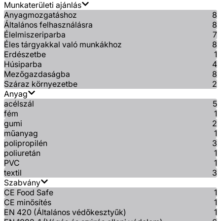
Munkaterületi ajánlás
Anyagmozgatáshoz
8
Általános felhasználásra
8
Élelmiszeriparba
7
Éles tárgyakkal való munkákhoz
8
Erdészetbe
1
Húsiparba
4
Mezőgazdaságba
8
Száraz környezetbe
2
Anyag
acélszál
5
fém
1
gumi
2
műanyag
1
polipropilén
3
poliuretán
1
PVC
1
textil
3
Szabvány
CE Food Safe
1
CE minősítés
1
EN 420 (Általános védőkesztyűk)
1