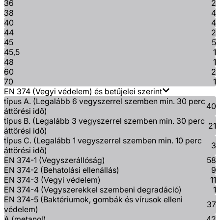
36
2
38
4
40
4
44
2
45
5
45,5
1
48
1
60
2
70
1
EN 374 (Vegyi védelem) és betűjelei szerint
típus A. (Legalább 6 vegyszerrel szemben min. 30 perc
40
áttörési idő)
típus B. (Legalább 3 vegyszerrel szemben min. 30 perc
21
áttörési idő)
típus C. (Legalább 1 vegyszerrel szemben min. 10 perc
3
áttörési idő)
EN 374-1 (Vegyszerállóság)
58
EN 374-2 (Behatolási ellenállás)
9
EN 374-3 (Vegyi védelem)
11
EN 374-4 (Vegyszerekkel szembeni degradáció)
1
EN 374-5 (Baktériumok, gombák és vírusok elleni
37
védelem)
A (metanol)
42