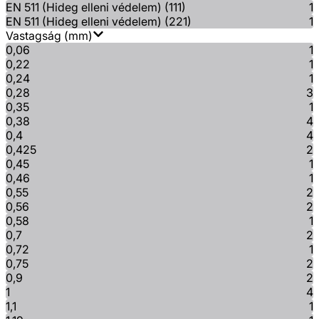
EN 511 (Hideg elleni védelem) (111)
1
EN 511 (Hideg elleni védelem) (221)
1
Vastagság (mm)
0,06
1
0,22
1
0,24
1
0,28
3
0,35
1
0,38
4
0,4
4
0,425
2
0,45
1
0,46
1
0,55
2
0,56
2
0,58
1
0,7
2
0,72
1
0,75
2
0,9
2
1
4
1,1
1