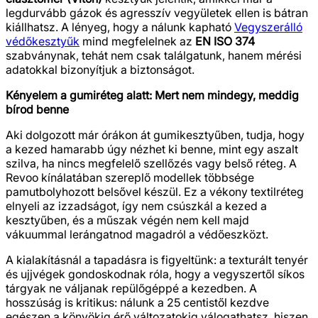
legdurvább gázok és agresszív vegyületek ellen is bátran
kiállhatsz. A lényeg, hogy a nálunk kapható
Vegyszerálló
védőkesztyűk
mind megfelelnek az
EN ISO 374
szabványnak, tehát nem csak találgatunk, hanem mérési
adatokkal bizonyítjuk a biztonságot.
Kényelem a gumiréteg alatt: Mert nem mindegy, meddig
bírod benne
Aki dolgozott már órákon át gumikesztyűben, tudja, hogy
a kezed hamarabb úgy nézhet ki benne, mint egy aszalt
szilva, ha nincs megfelelő szellőzés vagy belső réteg. A
Revoo kínálatában szereplő modellek többsége
pamutbolyhozott belsővel készül. Ez a vékony textilréteg
elnyeli az izzadságot, így nem csúszkál a kezed a
kesztyűben, és a műszak végén nem kell majd
vákuummal lerángatnod magadról a védőeszközt.
A kialakításnál a tapadásra is figyeltünk: a texturált tenyér
és ujjvégek gondoskodnak róla, hogy a vegyszertől síkos
tárgyak ne váljanak repülőgéppé a kezedben. A
hosszúság is kritikus: nálunk a 25 centistől kezdve
egészen a könyökig érő változatokig válogathatsz, hiszen