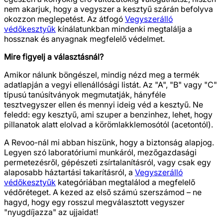
nem akarjuk, hogy a vegyszer a kesztyű szárán befolyva
okozzon meglepetést. Az átfogó
Vegyszerálló
védőkesztyűk
kínálatunkban mindenki megtalálja a
hossznak és anyagnak megfelelő védelmet.
Mire figyelj a választásnál?
Amikor nálunk böngészel, mindig nézd meg a termék
adatlapján a vegyi ellenállósági listát. Az "A", "B" vagy "C"
típusú tanúsítványok megmutatják, hányféle
tesztvegyszer ellen és mennyi ideig véd a kesztyű. Ne
feledd: egy kesztyű, ami szuper a benzinhez, lehet, hogy
pillanatok alatt elolvad a körömlakklemosótól (acetontól).
A Revoo-nál mi abban hiszünk, hogy a biztonság alapjog.
Legyen szó laboratóriumi munkáról, mezőgazdasági
permetezésről, gépészeti zsírtalanításról, vagy csak egy
alaposabb háztartási takarításról, a
Vegyszerálló
védőkesztyűk
kategóriában megtalálod a megfelelő
védőréteget. A kezed az első számú szerszámod – ne
hagyd, hogy egy rosszul megválasztott vegyszer
"nyugdíjazza" az ujjaidat!