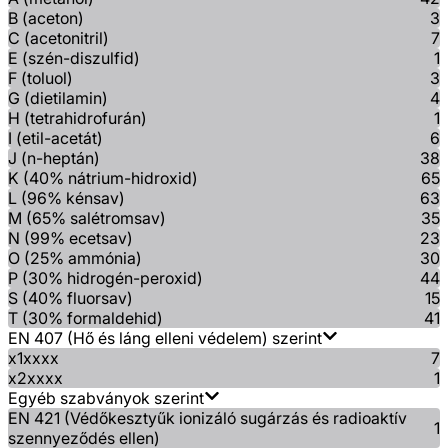
B (aceton)
3
C (acetonitril)
7
E (szén-diszulfid)
1
F (toluol)
3
G (dietilamin)
4
H (tetrahidrofurán)
1
I (etil-acetát)
6
J (n-heptán)
38
K (40% nátrium-hidroxid)
65
L (96% kénsav)
63
M (65% salétromsav)
35
N (99% ecetsav)
23
O (25% ammónia)
30
P (30% hidrogén-peroxid)
44
S (40% fluorsav)
15
T (30% formaldehid)
41
EN 407 (Hő és láng elleni védelem) szerint
x1xxxx
7
x2xxxx
1
Egyéb szabványok szerint
EN 421 (Védőkesztyűk ionizáló sugárzás és radioaktív
1
szennyeződés ellen)