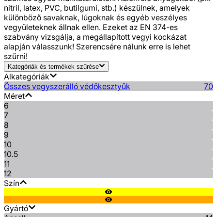
nitril, latex, PVC, butilgumi, stb.) készülnek, amelyek
különböző savaknak, lúgoknak és egyéb veszélyes
vegyületeknek állnak ellen. Ezeket az EN 374-es
szabvány vizsgálja, a megállapított vegyi kockázat
alapján válasszunk! Szerencsére nálunk erre is lehet
szűrni!
Kategóriák és termékek szűrése
Alkategóriák
Összes vegyszerálló védőkesztyűk
70
Méret
6
7
8
9
10
10.5
11
12
Szín
Gyártó