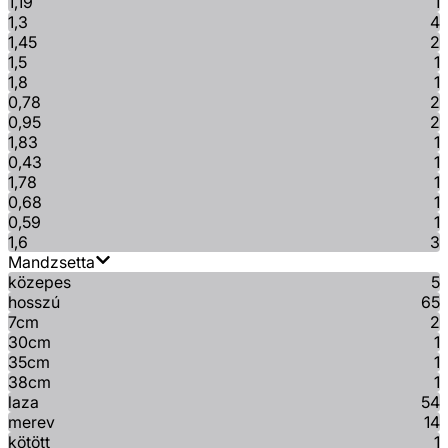
1,19
1
1,3
4
1,45
2
1,5
1
1,8
1
0,78
2
0,95
2
1,83
1
0,43
1
1,78
1
0,68
1
0,59
1
1,6
3
Mandzsetta
közepes
5
hosszú
65
7cm
2
30cm
1
35cm
1
38cm
1
laza
54
merev
14
kötött
1