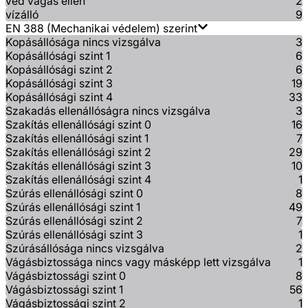
véd vágás ellen
2
vízálló
9
EN 388 (Mechanikai védelem) szerint
Kopásállósága nincs vizsgálva
3
Kopásállósági szint 1
6
Kopásállósági szint 2
6
Kopásállósági szint 3
19
Kopásállósági szint 4
33
Szakadás ellenállóságra nincs vizsgálva
3
Szakítás ellenállósági szint 0
16
Szakítás ellenállósági szint 1
7
Szakítás ellenállósági szint 2
29
Szakítás ellenállósági szint 3
10
Szakítás ellenállósági szint 4
1
Szúrás ellenállósági szint 0
8
Szúrás ellenállósági szint 1
49
Szúrás ellenállósági szint 2
7
Szúrás ellenállósági szint 3
1
Szúrásállósága nincs vizsgálva
2
Vágásbiztossága nincs vagy másképp lett vizsgálva
1
Vágásbiztossági szint 0
8
Vágásbiztossági szint 1
56
Vágásbiztossági szint 2
1