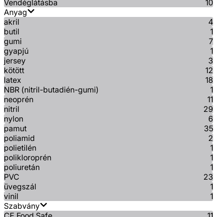
Vendéglátásba
10
Anyag
akril
4
butil
1
gumi
7
gyapjú
1
jersey
3
kötött
12
latex
18
NBR (nitril-butadién-gumi)
1
neoprén
11
nitril
29
nylon
6
pamut
35
poliamid
2
polietilén
1
polikloroprén
1
poliuretán
1
PVC
23
üvegszál
1
vinil
1
Szabvány
CE Food Safe
11