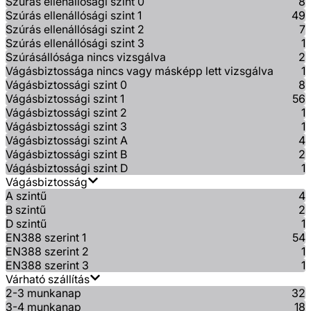
Szúrás ellenállósági szint 0
8
Szúrás ellenállósági szint 1
49
Szúrás ellenállósági szint 2
7
Szúrás ellenállósági szint 3
1
Szúrásállósága nincs vizsgálva
2
Vágásbiztossága nincs vagy másképp lett vizsgálva
1
Vágásbiztossági szint 0
8
Vágásbiztossági szint 1
56
Vágásbiztossági szint 2
1
Vágásbiztossági szint 3
1
Vágásbiztossági szint A
4
Vágásbiztossági szint B
2
Vágásbiztossági szint D
1
Vágásbiztosság
A szintű
4
B szintű
2
D szintű
1
EN388 szerint 1
54
EN388 szerint 2
1
EN388 szerint 3
1
Várható szállítás
2-3 munkanap
32
3-4 munkanap
18