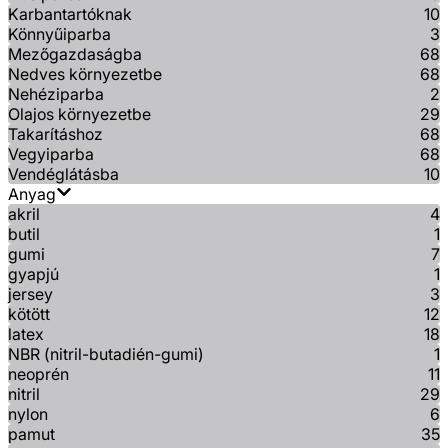
Karbantartóknak
10
Könnyűiparba
3
Mezőgazdaságba
68
Nedves környezetbe
68
Nehéziparba
2
Olajos környezetbe
29
Takarításhoz
68
Vegyiparba
68
Vendéglátásba
10
Anyag
akril
4
butil
1
gumi
7
gyapjú
1
jersey
3
kötött
12
latex
18
NBR (nitril-butadién-gumi)
1
neoprén
11
nitril
29
nylon
6
pamut
35