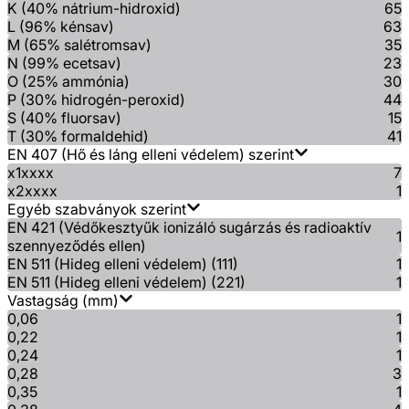
K (40% nátrium-hidroxid)
65
L (96% kénsav)
63
M (65% salétromsav)
35
N (99% ecetsav)
23
O (25% ammónia)
30
P (30% hidrogén-peroxid)
44
S (40% fluorsav)
15
T (30% formaldehid)
41
EN 407 (Hő és láng elleni védelem) szerint
x1xxxx
7
x2xxxx
1
Egyéb szabványok szerint
EN 421 (Védőkesztyűk ionizáló sugárzás és radioaktív
1
szennyeződés ellen)
EN 511 (Hideg elleni védelem) (111)
1
EN 511 (Hideg elleni védelem) (221)
1
Vastagság (mm)
0,06
1
0,22
1
0,24
1
0,28
3
0,35
1