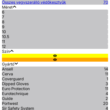
Összes vegyszerálló védőkesztyűk
70
Méret
6
7
8
9
10
10.5
11
12
Szín
Gyártó
Ansell
14
Cerva
11
Coverguard
1
Dipped Gloves
3
Euro Protection
11
Eurotechnique
4
Guide
2
Portwest
20
Sir Safety System
4