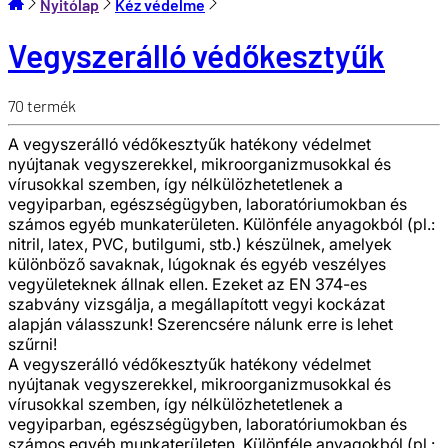
Nyitólap
Kéz védelme
Vegyszerálló védőkesztyűk
70
termék
A vegyszerálló védőkesztyűk hatékony védelmet
nyújtanak vegyszerekkel, mikroorganizmusokkal és
vírusokkal szemben, így nélkülözhetetlenek a
vegyiparban, egészségügyben, laboratóriumokban és
számos egyéb munkaterületen. Különféle anyagokból (pl.:
nitril, latex, PVC, butilgumi, stb.) készülnek, amelyek
különböző savaknak, lúgoknak és egyéb veszélyes
vegyületeknek állnak ellen. Ezeket az EN 374-es
szabvány vizsgálja, a megállapított vegyi kockázat
alapján válasszunk! Szerencsére nálunk erre is lehet
szűrni!
A vegyszerálló védőkesztyűk hatékony védelmet
nyújtanak vegyszerekkel, mikroorganizmusokkal és
vírusokkal szemben, így nélkülözhetetlenek a
vegyiparban, egészségügyben, laboratóriumokban és
számos egyéb munkaterületen. Különféle anyagokból (pl.: