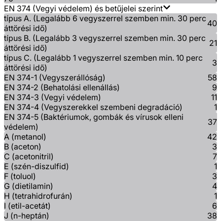
EN 374 (Vegyi védelem) és betűjelei szerint
típus A. (Legalább 6 vegyszerrel szemben min. 30 perc
40
áttörési idő)
típus B. (Legalább 3 vegyszerrel szemben min. 30 perc
21
áttörési idő)
típus C. (Legalább 1 vegyszerrel szemben min. 10 perc
3
áttörési idő)
EN 374-1 (Vegyszerállóság)
58
EN 374-2 (Behatolási ellenállás)
9
EN 374-3 (Vegyi védelem)
11
EN 374-4 (Vegyszerekkel szembeni degradáció)
1
EN 374-5 (Baktériumok, gombák és vírusok elleni
37
védelem)
A (metanol)
42
B (aceton)
3
C (acetonitril)
7
E (szén-diszulfid)
1
F (toluol)
3
G (dietilamin)
4
H (tetrahidrofurán)
1
I (etil-acetát)
6
J (n-heptán)
38