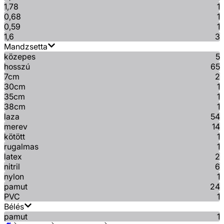
1,78
1
0,68
1
0,59
1
1,6
3
Mandzsetta
közepes
5
hosszú
65
7cm
2
30cm
1
35cm
1
38cm
1
laza
54
merev
14
kötött
1
rugalmas
1
latex
2
nitril
6
nylon
1
pamut
24
PVC
1
Bélés
pamut
1