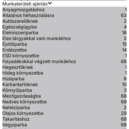
Munkaterületi ajánlás
Anyagmozgatáshoz
1
Általános felhasználásra
63
Autószerelőknek
2
Egészségügybe
4
Élelmiszeriparba
16
Éles tárgyakkal való munkákhoz
2
Építőiparba
15
Erdészetbe
14
ESD környezetbe
1
Folyadékokkal végzett munkákhoz
68
Hegesztőknek
1
Hideg környezetbe
1
Húsiparba
6
Karbantartóknak
10
Könnyűiparba
3
Mezőgazdaságba
68
Nedves környezetbe
68
Nehéziparba
2
Olajos környezetbe
29
Takarításhoz
68
Vegyiparba
68