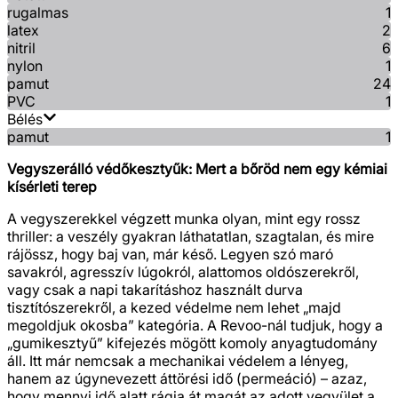
rugalmas
1
latex
2
nitril
6
nylon
1
pamut
24
PVC
1
Bélés
pamut
1
Vegyszerálló védőkesztyűk: Mert a bőröd nem egy kémiai
kísérleti terep
A vegyszerekkel végzett munka olyan, mint egy rossz
thriller: a veszély gyakran láthatatlan, szagtalan, és mire
rájössz, hogy baj van, már késő. Legyen szó maró
savakról, agresszív lúgokról, alattomos oldószerekről,
vagy csak a napi takarításhoz használt durva
tisztítószerekről, a kezed védelme nem lehet „majd
megoldjuk okosba” kategória. A Revoo-nál tudjuk, hogy a
„gumikesztyű” kifejezés mögött komoly anyagtudomány
áll. Itt már nemcsak a mechanikai védelem a lényeg,
hanem az úgynevezett áttörési idő (permeáció) – azaz,
hogy mennyi idő alatt rágja át magát az adott vegyület a