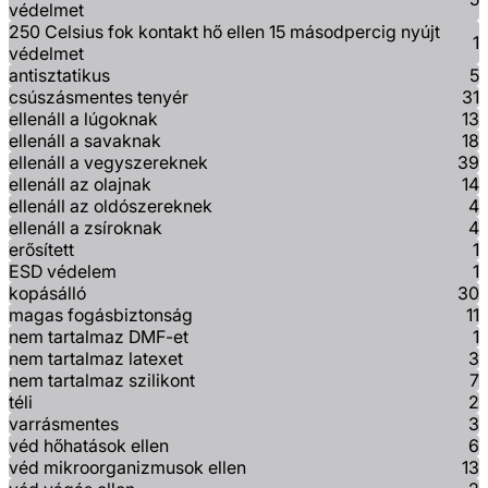
védelmet
250 Celsius fok kontakt hő ellen 15 másodpercig nyújt
1
védelmet
antisztatikus
5
csúszásmentes tenyér
31
ellenáll a lúgoknak
13
ellenáll a savaknak
18
ellenáll a vegyszereknek
39
ellenáll az olajnak
14
ellenáll az oldószereknek
4
ellenáll a zsíroknak
4
erősített
1
ESD védelem
1
kopásálló
30
magas fogásbiztonság
11
nem tartalmaz DMF-et
1
nem tartalmaz latexet
3
nem tartalmaz szilikont
7
téli
2
varrásmentes
3
véd hőhatások ellen
6
véd mikroorganizmusok ellen
13