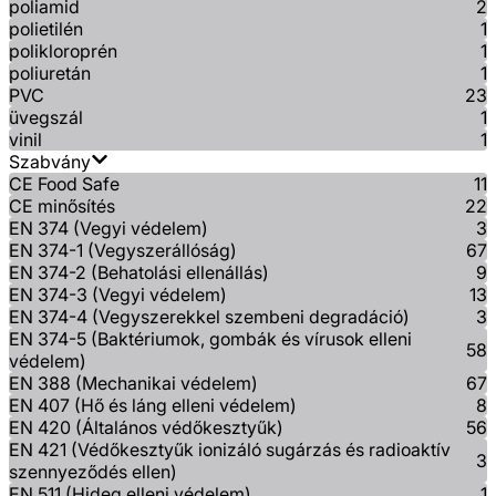
poliamid
2
polietilén
1
polikloroprén
1
poliuretán
1
PVC
23
üvegszál
1
vinil
1
Szabvány
CE Food Safe
11
CE minősítés
22
EN 374 (Vegyi védelem)
3
EN 374-1 (Vegyszerállóság)
67
EN 374-2 (Behatolási ellenállás)
9
EN 374-3 (Vegyi védelem)
13
EN 374-4 (Vegyszerekkel szembeni degradáció)
3
EN 374-5 (Baktériumok, gombák és vírusok elleni
58
védelem)
EN 388 (Mechanikai védelem)
67
EN 407 (Hő és láng elleni védelem)
8
EN 420 (Általános védőkesztyűk)
56
EN 421 (Védőkesztyűk ionizáló sugárzás és radioaktív
3
szennyeződés ellen)
EN 511 (Hideg elleni védelem)
1