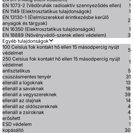
EN 1073-2 (Védőruhák radioaktív szennyeződés ellen)
1
EN 1149 (Elektrosztatikus tulajdonságok)
1
EN 13130-1 (Élelmiszerekkel érintkezésbe kerülő
2
anyagok és tárgyak)
EN 16350 (Elektrosztatikus tulajdonságok)
1
EN 18889 (Növényvédő-szerek elleni védelem)
3
Egyéb tulajdonságok
100 Celsius fok kontakt hő ellen 15 másodpercig nyújt
5
védelmet
250 Celsius fok kontakt hő ellen 15 másodpercig nyújt
1
védelmet
antisztatikus
5
csúszásmentes tenyér
31
ellenáll a lúgoknak
13
ellenáll a savaknak
18
ellenáll a vegyszereknek
39
ellenáll az olajnak
14
ellenáll az oldószereknek
4
ellenáll a zsíroknak
4
erősített
1
ESD védelem
1
kopásálló
30