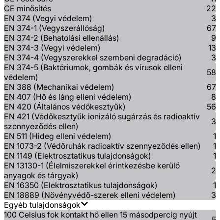
CE minősítés
22
EN 374 (Vegyi védelem)
3
EN 374-1 (Vegyszerállóság)
67
EN 374-2 (Behatolási ellenállás)
9
EN 374-3 (Vegyi védelem)
13
EN 374-4 (Vegyszerekkel szembeni degradáció)
3
EN 374-5 (Baktériumok, gombák és vírusok elleni
58
védelem)
EN 388 (Mechanikai védelem)
67
EN 407 (Hő és láng elleni védelem)
8
EN 420 (Általános védőkesztyűk)
56
EN 421 (Védőkesztyűk ionizáló sugárzás és radioaktív
3
szennyeződés ellen)
EN 511 (Hideg elleni védelem)
1
EN 1073-2 (Védőruhák radioaktív szennyeződés ellen)
1
EN 1149 (Elektrosztatikus tulajdonságok)
1
EN 13130-1 (Élelmiszerekkel érintkezésbe kerülő
2
anyagok és tárgyak)
EN 16350 (Elektrosztatikus tulajdonságok)
1
EN 18889 (Növényvédő-szerek elleni védelem)
3
Egyéb tulajdonságok
100 Celsius fok kontakt hő ellen 15 másodpercig nyújt
5