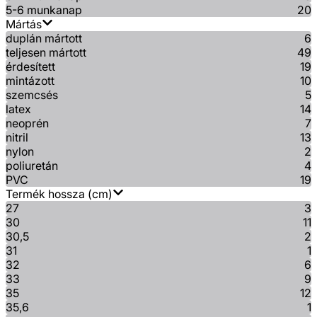
5-6 munkanap
20
Mártás
duplán mártott
6
teljesen mártott
49
érdesített
19
mintázott
10
szemcsés
5
latex
14
neoprén
7
nitril
13
nylon
2
poliuretán
4
PVC
19
Termék hossza (cm)
27
3
30
11
30,5
2
31
1
32
6
33
9
35
12
35,6
1