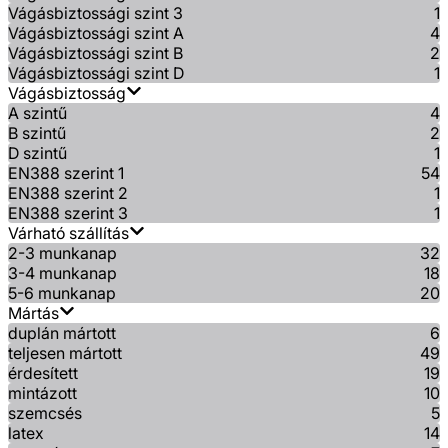
Vágásbiztossági szint 3
1
Vágásbiztossági szint A
4
Vágásbiztossági szint B
2
Vágásbiztossági szint D
1
Vágásbiztosság
A szintű
4
B szintű
2
D szintű
1
EN388 szerint 1
54
EN388 szerint 2
1
EN388 szerint 3
1
Várható szállítás
2-3 munkanap
32
3-4 munkanap
18
5-6 munkanap
20
Mártás
duplán mártott
6
teljesen mártott
49
érdesített
19
mintázott
10
szemcsés
5
latex
14