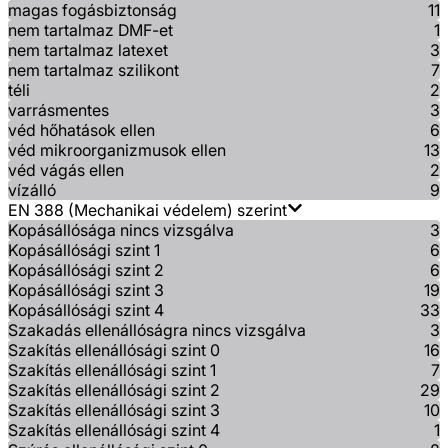
magas fogásbiztonság
11
nem tartalmaz DMF-et
1
nem tartalmaz latexet
3
nem tartalmaz szilikont
7
téli
2
varrásmentes
3
véd hőhatások ellen
6
véd mikroorganizmusok ellen
13
véd vágás ellen
2
vízálló
9
EN 388 (Mechanikai védelem) szerint
Kopásállósága nincs vizsgálva
3
Kopásállósági szint 1
6
Kopásállósági szint 2
6
Kopásállósági szint 3
19
Kopásállósági szint 4
33
Szakadás ellenállóságra nincs vizsgálva
3
Szakítás ellenállósági szint 0
16
Szakítás ellenállósági szint 1
7
Szakítás ellenállósági szint 2
29
Szakítás ellenállósági szint 3
10
Szakítás ellenállósági szint 4
1