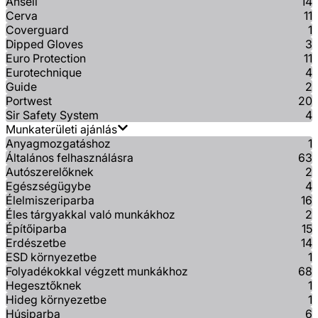
Ansell
14
Cerva
11
Coverguard
1
Dipped Gloves
3
Euro Protection
11
Eurotechnique
4
Guide
2
Portwest
20
Sir Safety System
4
Munkaterületi ajánlás
Anyagmozgatáshoz
1
Általános felhasználásra
63
Autószerelőknek
2
Egészségügybe
4
Élelmiszeriparba
16
Éles tárgyakkal való munkákhoz
2
Építőiparba
15
Erdészetbe
14
ESD környezetbe
1
Folyadékokkal végzett munkákhoz
68
Hegesztőknek
1
Hideg környezetbe
1
Húsiparba
6