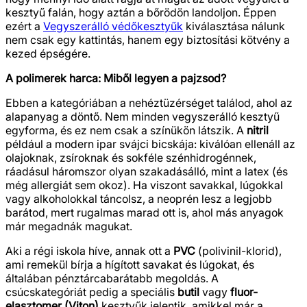
kesztyű falán, hogy aztán a bőrödön landoljon. Éppen
ezért a
Vegyszerálló védőkesztyűk
kiválasztása nálunk
nem csak egy kattintás, hanem egy biztosítási kötvény a
kezed épségére.
A polimerek harca: Miből legyen a pajzsod?
Ebben a kategóriában a nehéztüzérséget találod, ahol az
alapanyag a döntő. Nem minden vegyszerálló kesztyű
egyforma, és ez nem csak a színükön látszik. A
nitril
például a modern ipar svájci bicskája: kiválóan ellenáll az
olajoknak, zsíroknak és sokféle szénhidrogénnek,
ráadásul háromszor olyan szakadásálló, mint a latex (és
még allergiát sem okoz). Ha viszont savakkal, lúgokkal
vagy alkoholokkal táncolsz, a neoprén lesz a legjobb
barátod, mert rugalmas marad ott is, ahol más anyagok
már megadnák magukat.
Aki a régi iskola híve, annak ott a
PVC
(polivinil-klorid),
ami remekül bírja a hígított savakat és lúgokat, és
általában pénztárcabarátabb megoldás. A
csúcskategóriát pedig a speciális
butil
vagy
fluor-
elasztomer (Viton)
kesztyűk jelentik, amikkel már a