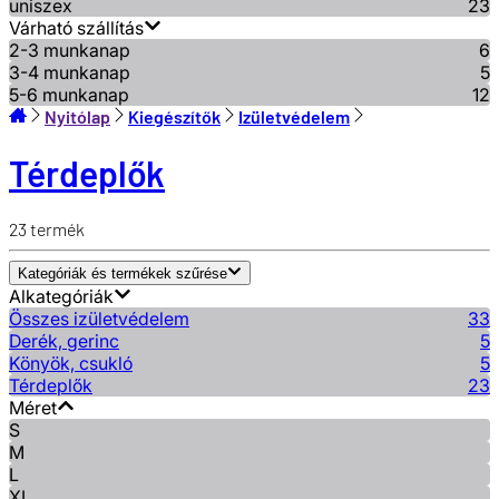
uniszex
23
Várható szállítás
2-3 munkanap
6
3-4 munkanap
5
5-6 munkanap
12
Nyitólap
Kiegészítők
Izületvédelem
Térdeplők
23
termék
Kategóriák és termékek szűrése
Alkategóriák
Összes izületvédelem
33
Derék, gerinc
5
Könyök, csukló
5
Térdeplők
23
Méret
S
M
L
XL