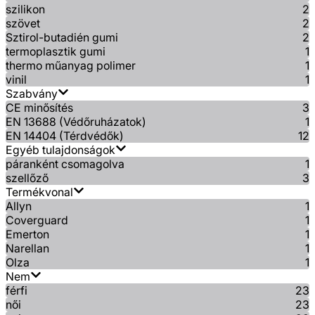
szilikon
2
szövet
2
Sztirol-butadién gumi
2
termoplasztik gumi
1
thermo műanyag polimer
1
vinil
1
Szabvány
CE minősítés
3
EN 13688 (Védőruházatok)
1
EN 14404 (Térdvédők)
12
Egyéb tulajdonságok
páranként csomagolva
1
szellőző
3
Termékvonal
Allyn
1
Coverguard
1
Emerton
1
Narellan
1
Olza
1
Nem
férfi
23
női
23