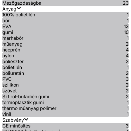
Mezőgazdaságba
23
Anyag
100% polietilén
1
bőr
1
EVA
12
gumi
10
marhabőr
1
műanyag
2
neoprén
4
nylon
4
poliészter
2
polietilén
1
poliuretán
2
PVC
3
szilikon
2
szövet
2
Sztirol-butadién gumi
2
termoplasztik gumi
1
thermo műanyag polimer
1
vinil
1
Szabvány
CE minősítés
3