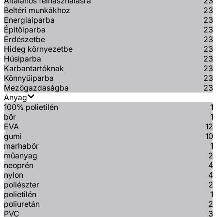
Általános felhasználásra
23
Beltéri munkákhoz
23
Energiaiparba
23
Építőiparba
23
Erdészetbe
23
Hideg környezetbe
23
Húsiparba
23
Karbantartóknak
23
Könnyűiparba
23
Mezőgazdaságba
23
Anyag
100% polietilén
1
bőr
1
EVA
12
gumi
10
marhabőr
1
műanyag
2
neoprén
4
nylon
4
poliészter
2
polietilén
1
poliuretán
2
PVC
3