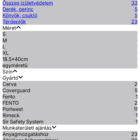
Összes izületvédelem
33
Derék, gerinc
5
Könyök, csukló
5
Térdeplők
23
Méret
S
M
L
XL
18.5x40cm
egyméretű
Szín
Gyártó
Cerva
2
Coverguard
5
Fento
1
FENTO
2
Portwest
11
Rimeck
1
Sir Safety System
1
Munkaterületi ajánlás
Anyagmozgatáshoz
23