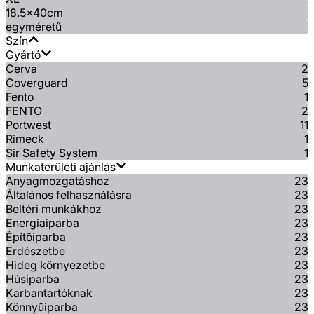
18.5x40cm
egyméretű
Szín
Gyártó
Cerva
2
Coverguard
5
Fento
1
FENTO
2
Portwest
11
Rimeck
1
Sir Safety System
1
Munkaterületi ajánlás
Anyagmozgatáshoz
23
Általános felhasználásra
23
Beltéri munkákhoz
23
Energiaiparba
23
Építőiparba
23
Erdészetbe
23
Hideg környezetbe
23
Húsiparba
23
Karbantartóknak
23
Könnyűiparba
23