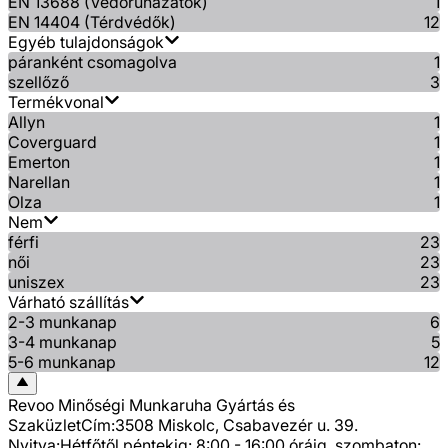
EN 13688 (Védőruházatok)
1
EN 14404 (Térdvédők)
12
Egyéb tulajdonságok
páranként csomagolva
1
szellőző
3
Termékvonal
Allyn
1
Coverguard
1
Emerton
1
Narellan
1
Olza
1
Nem
férfi
23
női
23
uniszex
23
Várható szállítás
2-3 munkanap
6
3-4 munkanap
5
5-6 munkanap
12
Revoo Minőségi Munkaruha Gyártás és
Szaküzlet
Cím:
3508 Miskolc, Csabavezér u. 39.
Nyitva:
Hétfőtől péntekig: 8:00 - 16:00 óráig, szombaton: