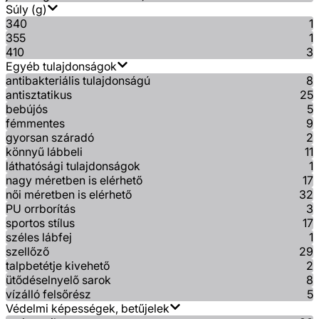
Súly (g)
340
1
355
1
410
3
Egyéb tulajdonságok
antibakteriális tulajdonságú
8
antisztatikus
25
bebújós
5
fémmentes
9
gyorsan száradó
2
könnyű lábbeli
11
láthatósági tulajdonságok
1
nagy méretben is elérhető
17
női méretben is elérhető
32
PU orrborítás
3
sportos stílus
17
széles lábfej
1
szellőző
29
talpbetétje kivehető
2
ütődéselnyelő sarok
8
vízálló felsőrész
5
Védelmi képességek, betűjelek