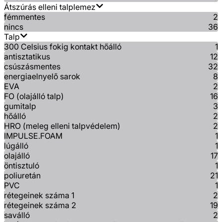
Átszúrás elleni talplemez
fémmentes
2
nincs
36
Talp
300 Celsius fokig kontakt hőálló
1
antisztatikus
12
csúszásmentes
32
energiaelnyelő sarok
8
EVA
2
FO (olajálló talp)
16
gumitalp
3
hőálló
2
HRO (meleg elleni talpvédelem)
2
IMPULSE.FOAM
1
lúgálló
1
olajálló
17
öntisztuló
1
poliuretán
21
PVC
1
rétegeinek száma 1
2
rétegeinek száma 2
19
saválló
2