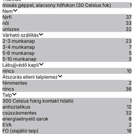
mosás géppel, alacsony hőfokon (30 Celsius fok)
1
Nem
férfi
37
női
33
uniszex
32
Várható szállítás
2-3 munkanap
23
3-4 munkanap
7
5-6 munkanap
5
5-10 munkanap
3
Lábujjvédő kapli
nincs
10
Átszúrás elleni talplemez
fémmentes
2
nincs
36
Talp
300 Celsius fokig kontakt hőálló
1
antisztatikus
12
csúszásmentes
32
energiaelnyelő sarok
8
EVA
2
FO (olajálló talp)
16