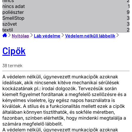
nincs
2
nincs adat
1
poliészter
9
SmellStop
3
szövet
3
textil
2
Nyitólap
Láb védelme
Védelem nélküli lábbelik
Cipők
38
termék
A védelem nélküli, úgynevezett munkacipők azoknak
ideálisak, akik nincsenek kitéve mechanikai sérülések
kockázatának pl.: irodai dolgozók. Tervezésük során
kiemelt figyelmet fordítanak a megfelelő szellőzésre és a
kényelmes viseletre, így egész napos használatra is
kiválóak. A stílus és a funkcionalitás mellett ezek a cipők
általában könnyen tisztíthatók, és sokféle méretben,
fazonban, színben elérhetők, hogy mindenki megtalálja a
számára megfelelő lábbelit.
A védelem nélküli, úgynevezett munkacipők azoknak