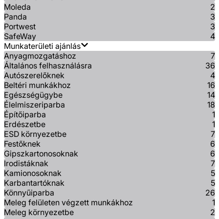
Moleda
2
Panda
3
Portwest
3
SafeWay
4
Munkaterületi ajánlás
Anyagmozgatáshoz
7
Általános felhasználásra
36
Autószerelőknek
4
Beltéri munkákhoz
16
Egészségügybe
14
Élelmiszeriparba
18
Építőiparba
1
Erdészetbe
1
ESD környezetbe
7
Festőknek
6
Gipszkartonosoknak
6
Irodistáknak
7
Kamionosoknak
5
Karbantartóknak
5
Könnyűiparba
26
Meleg felületen végzett munkákhoz
1
Meleg környezetbe
2