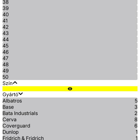
38
39
40
41
42
43
44
45
46
47
48
49
50
Szín
Gyártó
Albatros
5
Base
3
Bata Industrials
2
Cerva
8
Coverguard
6
Dunlop
1
Fridrich & Fridrich
1