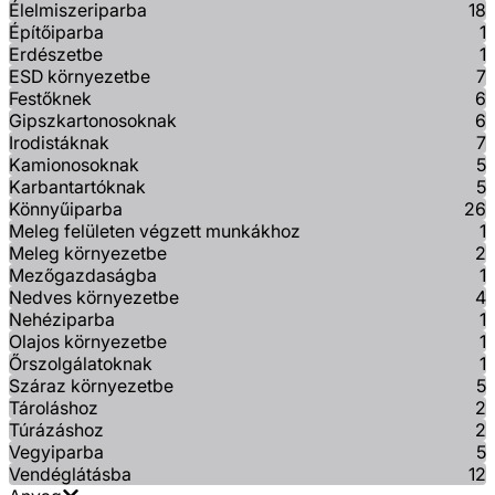
Élelmiszeriparba
18
Építőiparba
1
Erdészetbe
1
ESD környezetbe
7
Festőknek
6
Gipszkartonosoknak
6
Irodistáknak
7
Kamionosoknak
5
Karbantartóknak
5
Könnyűiparba
26
Meleg felületen végzett munkákhoz
1
Meleg környezetbe
2
Mezőgazdaságba
1
Nedves környezetbe
4
Nehéziparba
1
Olajos környezetbe
1
Őrszolgálatoknak
1
Száraz környezetbe
5
Tároláshoz
2
Túrázáshoz
2
Vegyiparba
5
Vendéglátásba
12