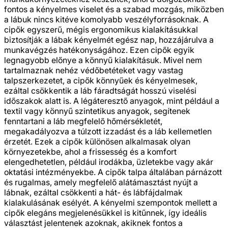
fontos a kényelmes viselet és a szabad mozgás, miközben
a lábuk nincs kitéve komolyabb veszélyforrásoknak. A
cipők egyszerű, mégis ergonomikus kialakításukkal
biztosítják a lábak kényelmét egész nap, hozzájárulva a
munkavégzés hatékonyságához. Ezen cipők egyik
legnagyobb előnye a könnyű kialakításuk. Mivel nem
tartalmaznak nehéz védőbetéteket vagy vastag
talpszerkezetet, a cipők könnyűek és kényelmesek,
ezáltal csökkentik a láb fáradtságát hosszú viselési
időszakok alatt is. A légáteresztő anyagok, mint például a
textil vagy könnyű szintetikus anyagok, segítenek
fenntartani a láb megfelelő hőmérsékletét,
megakadályozva a túlzott izzadást és a láb kellemetlen
érzetét. Ezek a cipők különösen alkalmasak olyan
környezetekbe, ahol a frissesség és a komfort
elengedhetetlen, például irodákba, üzletekbe vagy akár
oktatási intézményekbe. A cipők talpa általában párnázott
és rugalmas, amely megfelelő alátámasztást nyújt a
lábnak, ezáltal csökkenti a hát- és lábfájdalmak
kialakulásának esélyét. A kényelmi szempontok mellett a
cipők elegáns megjelenésükkel is kitűnnek, így ideális
választást jelentenek azoknak, akiknek fontos a