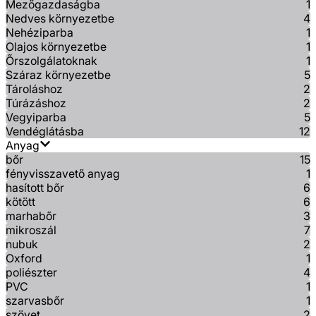
Mezőgazdaságba
1
Nedves környezetbe
4
Nehéziparba
1
Olajos környezetbe
1
Őrszolgálatoknak
1
Száraz környezetbe
5
Tároláshoz
2
Túrázáshoz
2
Vegyiparba
5
Vendéglátásba
12
Anyag
bőr
15
fényvisszavető anyag
1
hasított bőr
6
kötött
6
marhabőr
3
mikroszál
7
nubuk
2
Oxford
1
poliészter
4
PVC
1
szarvasbőr
1
szövet
2