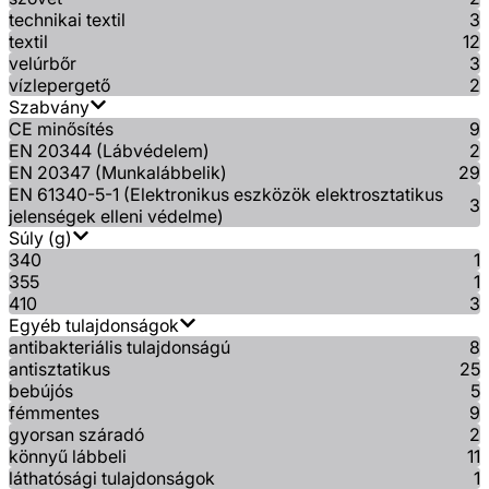
technikai textil
3
textil
12
velúrbőr
3
vízlepergető
2
Szabvány
CE minősítés
9
EN 20344 (Lábvédelem)
2
EN 20347 (Munkalábbelik)
29
EN 61340-5-1 (Elektronikus eszközök elektrosztatikus
3
jelenségek elleni védelme)
Súly (g)
340
1
355
1
410
3
Egyéb tulajdonságok
antibakteriális tulajdonságú
8
antisztatikus
25
bebújós
5
fémmentes
9
gyorsan száradó
2
könnyű lábbeli
11
láthatósági tulajdonságok
1