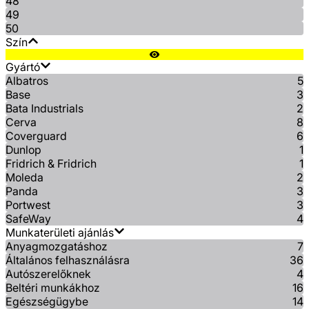
48
49
50
Szín
Gyártó
Albatros
5
Base
3
Bata Industrials
2
Cerva
8
Coverguard
6
Dunlop
1
Fridrich & Fridrich
1
Moleda
2
Panda
3
Portwest
3
SafeWay
4
Munkaterületi ajánlás
Anyagmozgatáshoz
7
Általános felhasználásra
36
Autószerelőknek
4
Beltéri munkákhoz
16
Egészségügybe
14