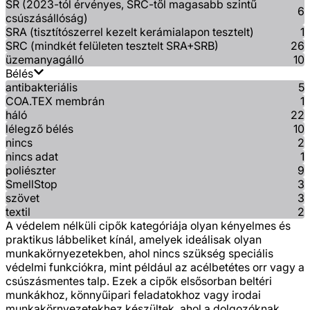
SR (2023-tól érvényes, SRC-től magasabb szintű
6
csúszásállóság)
SRA (tisztítószerrel kezelt kerámialapon tesztelt)
1
SRC (mindkét felületen tesztelt SRA+SRB)
26
üzemanyagálló
10
Bélés
antibakteriális
5
COA.TEX membrán
1
háló
22
lélegző bélés
10
nincs
2
nincs adat
1
poliészter
9
SmellStop
3
szövet
3
textil
2
A védelem nélküli cipők kategóriája olyan kényelmes és
praktikus lábbeliket kínál, amelyek ideálisak olyan
munkakörnyezetekben, ahol nincs szükség speciális
védelmi funkciókra, mint például az acélbetétes orr vagy a
csúszásmentes talp. Ezek a cipők elsősorban beltéri
munkákhoz, könnyűipari feladatokhoz vagy irodai
munkakörnyezetekhez készültek, ahol a dolgozóknak