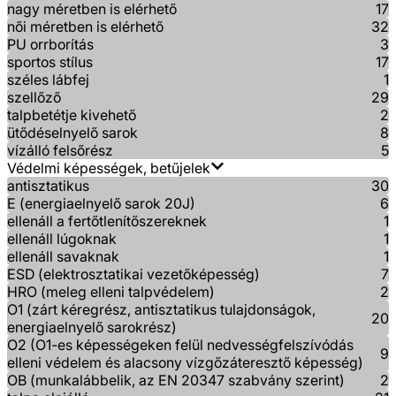
nagy méretben is elérhető
17
női méretben is elérhető
32
PU orrborítás
3
sportos stílus
17
széles lábfej
1
szellőző
29
talpbetétje kivehető
2
ütődéselnyelő sarok
8
vízálló felsőrész
5
Védelmi képességek, betűjelek
antisztatikus
30
E (energiaelnyelő sarok 20J)
6
ellenáll a fertőtlenítőszereknek
1
ellenáll lúgoknak
1
ellenáll savaknak
1
ESD (elektrosztatikai vezetőképesség)
7
HRO (meleg elleni talpvédelem)
2
O1 (zárt kéregrész, antisztatikus tulajdonságok,
20
energiaelnyelő sarokrész)
O2 (O1-es képességeken felül nedvességfelszívódás
9
elleni védelem és alacsony vízgőzáteresztő képesség)
OB (munkalábbelik, az EN 20347 szabvány szerint)
2