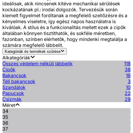
ideálisak, akik nincsenek kitéve mechanikai sérülések
kockázatának pl.: irodai dolgozók. Tervezésük során
kiemelt figyelmet fordítanak a megfelelő szellőzésre és a
kényelmes viseletre, így egész napos használatra is
kiválóak. A stílus és a funkcionalitás mellett ezek a cipők
általában könnyen tisztíthatók, és sokféle méretben,
fazonban, színben elérhetők, hogy mindenki megtalálja a
számára megfelelő lábbelit.
Kategóriák és termékek szűrése
Alkategóriák
Összes védelem nélküli lábbelik
118
Cipők
38
Bakancsok
16
Téli bakancsok
3
Szandálok
10
Papucsok
22
Csizmák
29
Méret
34
35
36
37