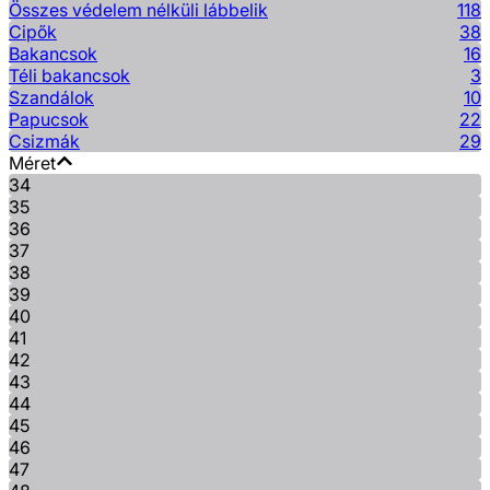
Összes védelem nélküli lábbelik
118
Cipők
38
Bakancsok
16
Téli bakancsok
3
Szandálok
10
Papucsok
22
Csizmák
29
Méret
34
35
36
37
38
39
40
41
42
43
44
45
46
47