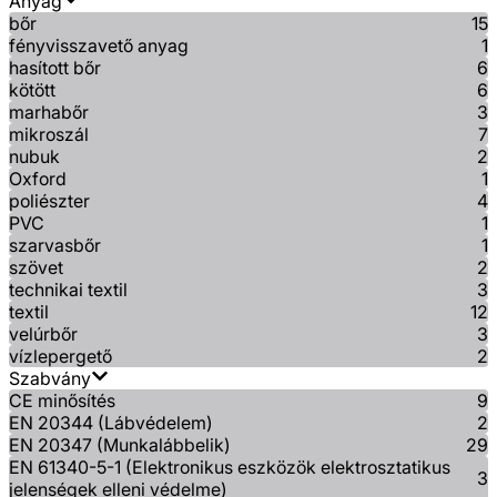
Anyag
bőr
15
fényvisszavető anyag
1
hasított bőr
6
kötött
6
marhabőr
3
mikroszál
7
nubuk
2
Oxford
1
poliészter
4
PVC
1
szarvasbőr
1
szövet
2
technikai textil
3
textil
12
velúrbőr
3
vízlepergető
2
Szabvány
CE minősítés
9
EN 20344 (Lábvédelem)
2
EN 20347 (Munkalábbelik)
29
EN 61340-5-1 (Elektronikus eszközök elektrosztatikus
3
jelenségek elleni védelme)