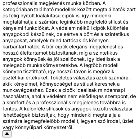
professzionális megjelenés munka közben. A
kategóriában található modellek között megtalálhatók zárt
és félig nyitott kialakítású cipők is, így mindenki
megtalálhatja a számára leginkább megfelelő stílust és
kényelmi funkciókat. A védelem nélküli cipők különféle
anyagokból készülnek, beleértve a bőrt és a szintetikus
anyagokat, amelyek mind tartósak és könnyen
karbantarthatók. A bőr cipők elegáns megjelenést és
hosszú élettartamot biztosítanak, míg a szintetikus
anyagok könnyűek és jól szellőznek, így ideálisak a
melegebb munkakörnyezetekbe. A legtöbb modell
könnyen tisztítható, így hosszú távon is megőrzik
esztétikai értéküket. Tökéletes választás azok számára,
akik kényelmet, könnyedséget és stílust keresnek a
munkavégzéshez. Ezek a cipők ideálisak mindennapi
használatra, ahol a védelem nem elsődleges szempont, de
a komfort és a professzionális megjelenés továbbra is
fontos. A különféle stílusok és anyagok közötti választási
lehetőségek biztosítják, hogy mindenki megtalálja a
számára legmegfelelőbb modellt, legyen szó irodai, üzleti
vagy könnyűipari környezetről.