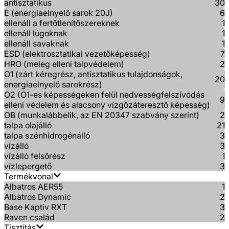
antisztatikus
30
E (energiaelnyelő sarok 20J)
6
ellenáll a fertőtlenítőszereknek
1
ellenáll lúgoknak
1
ellenáll savaknak
1
ESD (elektrosztatikai vezetőképesség)
7
HRO (meleg elleni talpvédelem)
2
O1 (zárt kéregrész, antisztatikus tulajdonságok,
20
energiaelnyelő sarokrész)
O2 (O1-es képességeken felül nedvességfelszívódás
9
elleni védelem és alacsony vízgőzáteresztő képesség)
OB (munkalábbelik, az EN 20347 szabvány szerint)
2
talpa olajálló
21
talpa szénhidrogénálló
3
vízálló
3
vízálló felsőrész
1
vízlepergető
3
Termékvonal
Albatros AER55
1
Albatros Dynamic
2
Base Kaptiv RXT
3
Raven család
2
Tisztítás