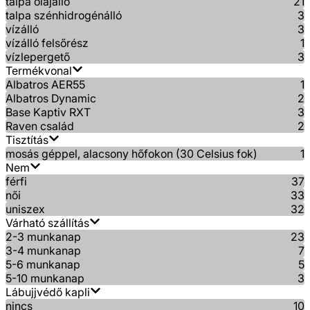
talpa olajálló
21
talpa szénhidrogénálló
3
vízálló
3
vízálló felsőrész
1
vízlepergető
3
Termékvonal
Albatros AER55
1
Albatros Dynamic
2
Base Kaptiv RXT
3
Raven család
2
Tisztítás
mosás géppel, alacsony hőfokon (30 Celsius fok)
1
Nem
férfi
37
női
33
uniszex
32
Várható szállítás
2-3 munkanap
23
3-4 munkanap
7
5-6 munkanap
5
5-10 munkanap
3
Lábujjvédő kapli
nincs
10