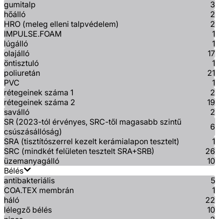
gumitalp
3
hőálló
2
HRO (meleg elleni talpvédelem)
2
IMPULSE.FOAM
1
lúgálló
1
olajálló
17
öntisztuló
1
poliuretán
21
PVC
1
rétegeinek száma 1
2
rétegeinek száma 2
19
saválló
2
SR (2023-tól érvényes, SRC-től magasabb szintű
6
csúszásállóság)
SRA (tisztítószerrel kezelt kerámialapon tesztelt)
1
SRC (mindkét felületen tesztelt SRA+SRB)
26
üzemanyagálló
10
Bélés
antibakteriális
5
COA.TEX membrán
1
háló
22
lélegző bélés
10