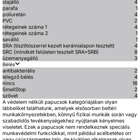
olajálló
4
parafa
1
poliuretán
4
PVC
2
rétegeinek száma 1
4
rétegeinek száma 2
1
saválló
1
SRA (tisztítószerrel kezelt kerámialapon tesztelt)
4
SRC (mindkét felületen tesztelt SRA+SRB)
8
üzemanyagálló
3
Bélés
antibakteriális
2
lélegző bélés
4
nincs
16
SmellStop
2
szövet
4
A védelem nélküli papucsok kategóriájában olyan
lábbeliket találhatunk, amelyek elsősorban beltéri
munkakörnyezetekben, könnyű fizikai munkák során vagy
szabadidős tevékenységekhez nyújtanak kényelmes
viseletet. Ezek a papucsok nem rendelkeznek speciális
munkavédelmi funkciókkal, mint például acélbetétes orr
vagy csúszásmentes talp, de kiválóan alkalmasak olyan