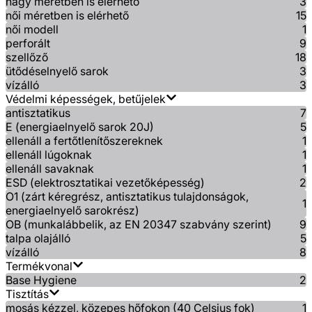
nagy méretben is elérhető
3
női méretben is elérhető
15
női modell
1
perforált
9
szellőző
18
ütődéselnyelő sarok
3
vízálló
3
Védelmi képességek, betűjelek
antisztatikus
7
E (energiaelnyelő sarok 20J)
5
ellenáll a fertőtlenítőszereknek
1
ellenáll lúgoknak
1
ellenáll savaknak
1
ESD (elektrosztatikai vezetőképesség)
2
O1 (zárt kéregrész, antisztatikus tulajdonságok,
1
energiaelnyelő sarokrész)
OB (munkalábbelik, az EN 20347 szabvány szerint)
9
talpa olajálló
5
vízálló
8
Termékvonal
Base Hygiene
2
Tisztítás
mosás kézzel, közepes hőfokon (40 Celsius fok)
1