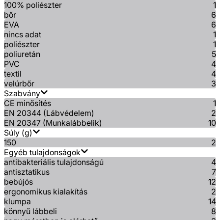
100% poliészter
1
bőr
6
EVA
6
nincs adat
1
poliészter
1
poliuretán
5
PVC
4
textil
4
velúrbőr
3
Szabvány
CE minősítés
1
EN 20344 (Lábvédelem)
2
EN 20347 (Munkalábbelik)
10
Súly (g)
150
2
Egyéb tulajdonságok
antibakteriális tulajdonságú
4
antisztatikus
7
bebújós
12
ergonomikus kialakítás
2
klumpa
14
könnyű lábbeli
8