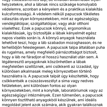
helyzetekre, ahol a lábnak nincs szüksége komolyabb
védelemre, azonban a kényelem és a praktikus kialakítás
kulcsfontosságú. A védelem nélküli papucsok tökéletes
választás olyan környezetekben, mint az egészségügy,
vendéglátóipar, szolgáltatóipar, vagy akár otthoni
viselethez. Ezek a papucsok könnyű, ergonomikus
kialakításúak, így biztosítják a lábak kényelmét egész
napos viselés során is. A könnyű anyagok használata
lehetővé teszi, hogy a láb szabadon mozoghasson, és ne
terhelődjön feleslegesen. A papucsok talpa általában puha
és rugalmas, amely megfelelő párnázottságot biztosít,
hogy a láb ne fáradjon el hosszú használat után sem. A
légáteresztő anyagoknak köszönhetően a lábak
megfelelően szellőznek, ami csökkenti az izzadást, így
különösen alkalmasak meleg környezetben történő
használatra is. A papucsok talpát úgy készítették, hogy
csökkentsék a csúszásveszélyt a sima vagy nedves
felületeken, ami különösen fontos az olyan
környezetekben, mint a konyhák, laboratóriumok vagy az
egészségügyi intézmények. Ezen túlmenően, a papucsok
könnyen tisztítható anyagokból készülnek, ami ideális
megoldást jelent azok számára, akik gyakran találkoznak