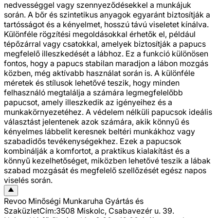
nedvességgel vagy szennyeződésekkel a munkájuk
során. A bőr és szintetikus anyagok egyaránt biztosítják a
tartósságot és a kényelmet, hosszú távú viseletet kínálva.
Különféle rögzítési megoldásokkal érhetők el, például
tépőzárral vagy csatokkal, amelyek biztosítják a papucs
megfelelő illeszkedését a lábhoz. Ez a funkció különösen
fontos, hogy a papucs stabilan maradjon a lábon mozgás
közben, még aktívabb használat során is. A különféle
méretek és stílusok lehetővé teszik, hogy minden
felhasználó megtalálja a számára legmegfelelőbb
papucsot, amely illeszkedik az igényeihez és a
munkakörnyezetéhez. A védelem nélküli papucsok ideális
választást jelentenek azok számára, akik könnyű és
kényelmes lábbelit keresnek beltéri munkákhoz vagy
szabadidős tevékenységekhez. Ezek a papucsok
kombinálják a komfortot, a praktikus kialakítást és a
könnyű kezelhetőséget, miközben lehetővé teszik a lábak
szabad mozgását és megfelelő szellőzését egész napos
viselés során.
Revoo Minőségi Munkaruha Gyártás és
Szaküzlet
Cím:
3508 Miskolc, Csabavezér u. 39.