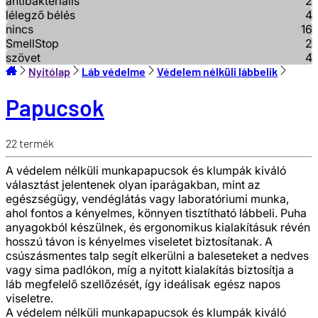
antibakteriális
2
lélegző bélés
4
nincs
16
SmellStop
2
szövet
4
Nyitólap
Láb védelme
Védelem nélküli lábbelik
Papucsok
22
termék
A védelem nélküli munkapapucsok és klumpák kiváló
választást jelentenek olyan iparágakban, mint az
egészségügy, vendéglátás vagy laboratóriumi munka,
ahol fontos a kényelmes, könnyen tisztítható lábbeli. Puha
anyagokból készülnek, és ergonomikus kialakításuk révén
hosszú távon is kényelmes viseletet biztosítanak. A
csúszásmentes talp segít elkerülni a baleseteket a nedves
vagy sima padlókon, míg a nyitott kialakítás biztosítja a
láb megfelelő szellőzését, így ideálisak egész napos
viseletre.
A védelem nélküli munkapapucsok és klumpák kiváló