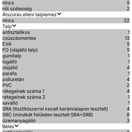
nincs
5
női szélesség
2
Átszúrás elleni talplemez
nincs
22
Talp
antisztatikus
1
csúszásmentes
13
EVA
5
FO (olajálló talp)
5
gumitalp
1
lúgálló
1
olajálló
4
parafa
1
poliuretán
4
PVC
2
rétegeinek száma 1
4
rétegeinek száma 2
1
saválló
1
SRA (tisztítószerrel kezelt kerámialapon tesztelt)
4
SRC (mindkét felületen tesztelt SRA+SRB)
8
üzemanyagálló
3
Bélés