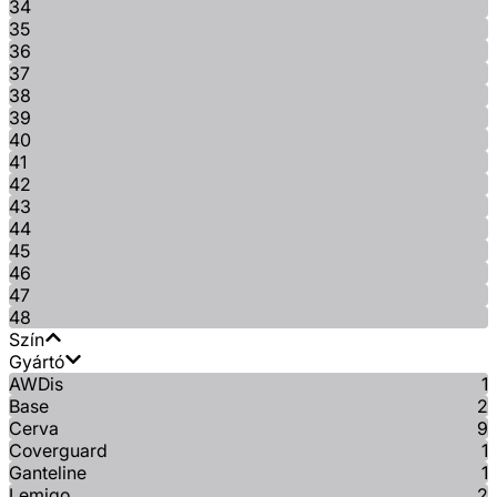
34
35
36
37
38
39
40
41
42
43
44
45
46
47
48
Szín
Gyártó
AWDis
1
Base
2
Cerva
9
Coverguard
1
Ganteline
1
Lemigo
2