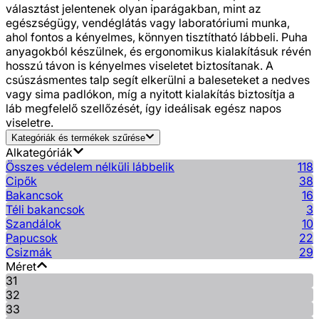
választást jelentenek olyan iparágakban, mint az
egészségügy, vendéglátás vagy laboratóriumi munka,
ahol fontos a kényelmes, könnyen tisztítható lábbeli. Puha
anyagokból készülnek, és ergonomikus kialakításuk révén
hosszú távon is kényelmes viseletet biztosítanak. A
csúszásmentes talp segít elkerülni a baleseteket a nedves
vagy sima padlókon, míg a nyitott kialakítás biztosítja a
láb megfelelő szellőzését, így ideálisak egész napos
viseletre.
Kategóriák és termékek szűrése
Alkategóriák
Összes védelem nélküli lábbelik
118
Cipők
38
Bakancsok
16
Téli bakancsok
3
Szandálok
10
Papucsok
22
Csizmák
29
Méret
31
32
33