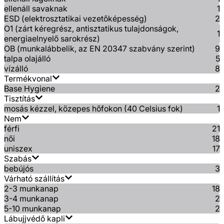
ellenáll savaknak
1
ESD (elektrosztatikai vezetőképesség)
2
O1 (zárt kéregrész, antisztatikus tulajdonságok,
1
energiaelnyelő sarokrész)
OB (munkalábbelik, az EN 20347 szabvány szerint)
9
talpa olajálló
5
vízálló
8
Termékvonal
Base Hygiene
2
Tisztítás
mosás kézzel, közepes hőfokon (40 Celsius fok)
1
Nem
férfi
21
női
18
uniszex
17
Szabás
bebújós
3
Várható szállítás
2-3 munkanap
18
3-4 munkanap
2
5-10 munkanap
2
Lábujjvédő kapli