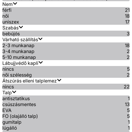
Nem
férfi
21
női
18
uniszex
17
Szabás
bebújós
3
Várható szállítás
2-3 munkanap
18
3-4 munkanap
2
5-10 munkanap
2
Lábujjvédő kapli
nincs
5
női szélesség
2
Átszúrás elleni talplemez
nincs
22
Talp
antisztatikus
1
csúszásmentes
13
EVA
5
FO (olajálló talp)
5
gumitalp
1
lúgálló
1