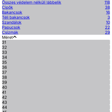
Összes védelem nélküli lábbelik
118
Cipők
38
Bakancsok
16
Téli bakancsok
3
Szandálok
10
Papucsok
22
Csizmák
29
Méret
31
32
33
34
35
36
37
38
39
40
41
42
43
44