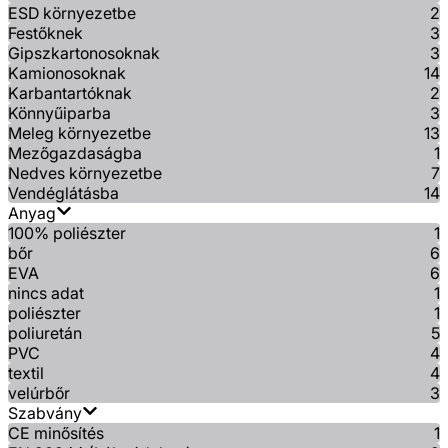
ESD környezetbe
2
Festőknek
3
Gipszkartonosoknak
3
Kamionosoknak
14
Karbantartóknak
2
Könnyűiparba
3
Meleg környezetbe
13
Mezőgazdaságba
1
Nedves környezetbe
7
Vendéglátásba
14
Anyag
100% poliészter
1
bőr
6
EVA
6
nincs adat
1
poliészter
1
poliuretán
5
PVC
4
textil
4
velúrbőr
3
Szabvány
CE minősítés
1