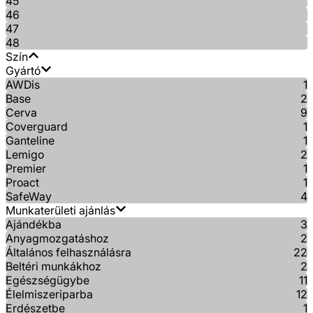
45
46
47
48
Szín
Gyártó
AWDis
1
Base
2
Cerva
9
Coverguard
1
Ganteline
1
Lemigo
2
Premier
1
Proact
1
SafeWay
4
Munkaterületi ajánlás
Ajándékba
3
Anyagmozgatáshoz
2
Általános felhasználásra
22
Beltéri munkákhoz
2
Egészségügybe
11
Élelmiszeriparba
12
Erdészetbe
1