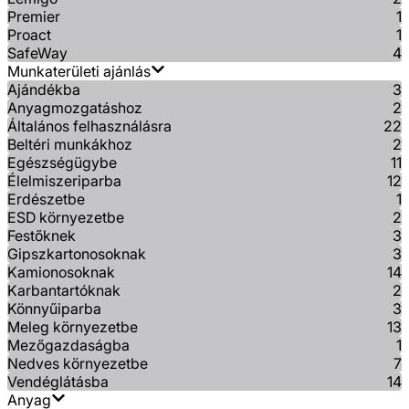
Premier
1
Proact
1
SafeWay
4
Munkaterületi ajánlás
Ajándékba
3
Anyagmozgatáshoz
2
Általános felhasználásra
22
Beltéri munkákhoz
2
Egészségügybe
11
Élelmiszeriparba
12
Erdészetbe
1
ESD környezetbe
2
Festőknek
3
Gipszkartonosoknak
3
Kamionosoknak
14
Karbantartóknak
2
Könnyűiparba
3
Meleg környezetbe
13
Mezőgazdaságba
1
Nedves környezetbe
7
Vendéglátásba
14
Anyag