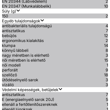
EN 20344 (Lábvédelem)
2
EN 20347 (Munkalábbelik)
10
Súly (g)
150
2
Egyéb tulajdonságok
antibakteriális tulajdonságú
4
antisztatikus
7
bebújós
12
ergonomikus kialakítás
2
klumpa
14
könnyű lábbeli
8
nagy méretben is elérhető
3
női méretben is elérhető
15
női modell
1
perforált
9
szellőző
18
ütődéselnyelő sarok
3
vízálló
3
Védelmi képességek, betűjelek
antisztatikus
7
E (energiaelnyelő sarok 20J)
5
ellenáll a fertőtlenítőszereknek
1
ellenáll lúgoknak
1