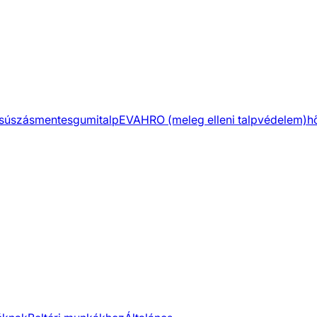
súszásmentes
gumitalp
EVA
HRO (meleg elleni talpvédelem)
h