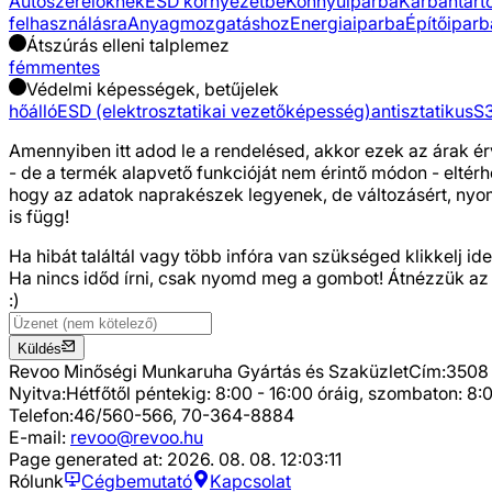
Autószerelőknek
ESD környezetbe
Könnyűiparba
Karbantart
felhasználásra
Anyagmozgatáshoz
Energiaiparba
Építőiparb
Átszúrás elleni talplemez
fémmentes
Védelmi képességek, betűjelek
hőálló
ESD (elektrosztatikai vezetőképesség)
antisztatikus
S3
Amennyiben itt adod le a rendelésed, akkor ezek az árak ér
- de a termék alapvető funkcióját nem érintő módon - eltér
hogy az adatok naprakészek legyenek, de változásért, nyomda
is függ!
Ha hibát találtál vagy több infóra van szükséged
klikkelj ide
Ha nincs időd írni, csak nyomd meg a gombot! Átnézzük az
:)
Küldés
Revoo Minőségi Munkaruha Gyártás és Szaküzlet
Cím:
3508 
Nyitva:
Hétfőtől péntekig: 8:00 - 16:00 óráig, szombaton: 8:0
Telefon:
46/560-566, 70-364-8884
E-mail:
revoo@revoo.hu
Page generated at:
2026. 08. 08. 12:03:11
Rólunk
Cégbemutató
Kapcsolat