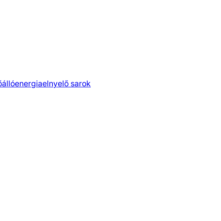
őálló
energiaelnyelő sarok