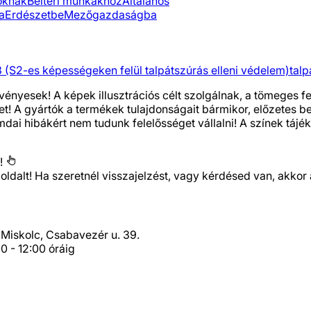
óknak
Beltéri munkákhoz
Általános
a
Erdészetbe
Mezőgazdaságba
 (S2-es képességeken felül talpátszúrás elleni védelem)
talp
vényesek! A képek illusztrációs célt szolgálnak, a tömeges 
het! A gyártók a termékek tulajdonságait bármikor, előzetes 
i hibákért nem tudunk felelősséget vállalni! A színek tájéko
!
 oldalt! Ha szeretnél visszajelzést, vagy kérdésed van, ak
Miskolc, Csabavezér u. 39.
0 - 12:00 óráig