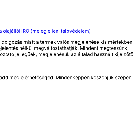
a olajálló
HRO (meleg elleni talpvédelem)
feldolgozás miatt a termék valós megjelenése kis mértékben
bejelentés nélkül megváltoztathatják. Mindent megteszünk,
ztató jellegűek, megjelenésük az általad használt kijelzőtől
kor add meg elérhetőséged! Mindenképpen köszönjük szépen!