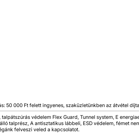
ás: 50 000 Ft felett ingyenes, szaküzletünkben az átvétel díjta
etét, talpátszúrás védelem Flex Guard, Tunnel system, E ener
lló talprész, A antisztatikus lábbeli, ESD védelem, fémet nem
égánk felveszi veled a kapcsolatot.