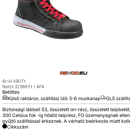
Ár:
41 490
Ft
Nettó
32 669
Ft + ÁFA
Betöltés
Külső raktáron, szállítási idő:
5-6 munkanap
GLS szállít
Biztonsági lábbeli S3, összetett orr-rész, összetett talpb
300 Celsius fok -ig hőálló talprész, FO üzemanyagnak ellená
gyűjtő szállítással érkeznek. A várható beérkezés miatt koll
Cikkszám