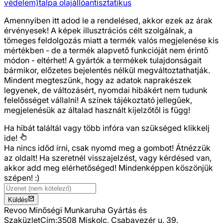
védelem)
talpa olajálló
antisztatikus
Amennyiben itt adod le a rendelésed, akkor ezek az árak
érvényesek! A képek illusztrációs célt szolgálnak, a
tömeges feldolgozás miatt a termék valós megjelenése kis
mértékben - de a termék alapvető funkcióját nem érintő
módon - eltérhet! A gyártók a termékek tulajdonságait
bármikor, előzetes bejelentés nélkül megváltoztathatják.
Mindent megteszünk, hogy az adatok naprakészek
legyenek, de változásért, nyomdai hibákért nem tudunk
felelősséget vállalni! A színek tájékoztató jellegűek,
megjelenésük az általad használt kijelzőtől is függ!
Ha hibát találtál vagy több infóra van szükséged
klikkelj
ide!
Ha nincs időd írni, csak nyomd meg a gombot! Átnézzük
az oldalt! Ha szeretnél visszajelzést, vagy kérdésed van,
akkor add meg elérhetőséged! Mindenképpen köszönjük
szépen! :)
Küldés
Revoo Minőségi Munkaruha Gyártás és
Szaküzlet
Cím:
3508 Miskolc, Csabavezér u. 39.