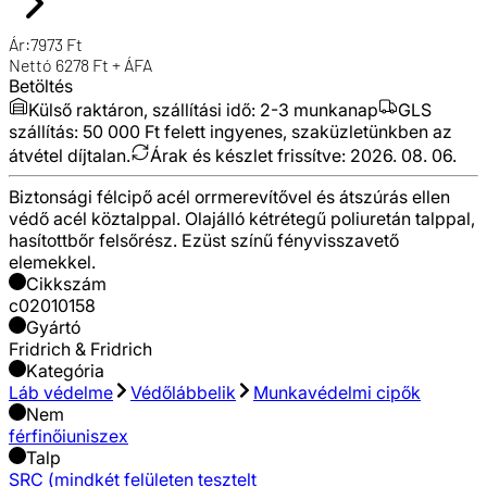
Ár:
7973
Ft
Nettó
6278
Ft + ÁFA
Betöltés
Külső raktáron, szállítási idő:
2-3 munkanap
GLS
szállítás: 50 000 Ft felett ingyenes, szaküzletünkben az
átvétel díjtalan.
Árak és készlet frissítve:
2026. 08. 06.
Biztonsági félcipő acél orrmerevítővel és átszúrás ellen
védő acél köztalppal. Olajálló kétrétegű poliuretán talppal,
hasítottbőr felsőrész. Ezüst színű fényvisszavető
elemekkel.
Cikkszám
c02010158
Gyártó
Fridrich & Fridrich
Kategória
Láb védelme
Védőlábbelik
Munkavédelmi cipők
Nem
férfi
női
uniszex
Talp
SRC (mindkét felületen tesztelt