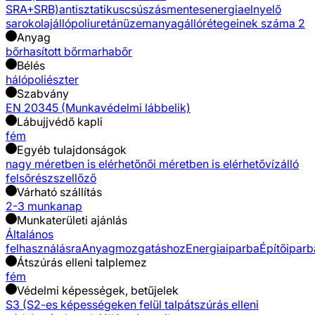
SRA+SRB)
antisztatikus
csúszásmentes
energiaelnyelő
sarok
olajálló
poliuretán
üzemanyagálló
rétegeinek száma 2
Anyag
bőr
hasított bőr
marhabőr
Bélés
háló
poliészter
Szabvány
EN 20345 (Munkavédelmi lábbelik)
Lábujjvédő kapli
fém
Egyéb tulajdonságok
nagy méretben is elérhető
női méretben is elérhető
vízálló
felsőrész
szellőző
Várható szállítás
2-3 munkanap
Munkaterületi ajánlás
Általános
felhasználásra
Anyagmozgatáshoz
Energiaiparba
Építőiparb
Átszúrás elleni talplemez
fém
Védelmi képességek, betűjelek
S3 (S2-es képességeken felül talpátszúrás elleni