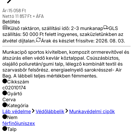
Ár:
15 058
Ft
Nettó
11 857
Ft + ÁFA
Betöltés
Külső raktáron, szállítási idő:
2-3 munkanap
GLS
szállítás: 50 000 Ft felett ingyenes, szaküzletünkben az
átvétel díjtalan.
Árak és készlet frissítve:
2026. 08. 03.
Munkacipő sportos kivitelben, kompozit orrmerevítővel és
átszúrás ellen védő kevlár köztalppal. Csúszásbiztos,
olajálló poliuretán/gumi talp, lélegző kombinált textil és
szarvasbőr felsőrész. energiaelnyelő sarokrésszel- Air
Bag. A lábbeli teljes mértékben fémmentes.
Cikkszám
c02010174
Gyártó
Cerva
Kategória
Láb védelme
Védőlábbelik
Munkavédelmi cipők
Nem
férfi
női
uniszex
Talp