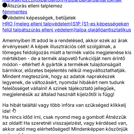
Átszúrás elleni talplemez
fémmentes
Védelmi képességek, betűjelek
HRO (meleg elleni talpvédelem)
S1P (S1-es képességeken
felül talpátszúrás elleni védelem)
talpa olajálló
antisztatikus
Amennyiben itt adod le a rendelésed, akkor ezek az árak
érvényesek! A képek illusztrációs célt szolgálnak, a
tömeges feldolgozás miatt a termék valós megjelenése kis
mértékben - de a termék alapvető funkcióját nem érintő
módon - eltérhet! A gyártók a termékek tulajdonságait
bármikor, előzetes bejelentés nélkül megváltoztathatják.
Mindent megteszünk, hogy az adatok naprakészek
legyenek, de változásért, nyomdai hibákért nem tudunk
felelősséget vállalni! A színek tájékoztató jellegűek,
megjelenésük az általad használt kijelzőtől is függ!
Ha hibát találtál vagy több infóra van szükséged
klikkelj
ide!
Ha nincs időd írni, csak nyomd meg a gombot! Átnézzük
az oldalt! Ha szeretnél visszajelzést, vagy kérdésed van,
akkor add meg elérhetőséged! Mindenképpen köszönjük