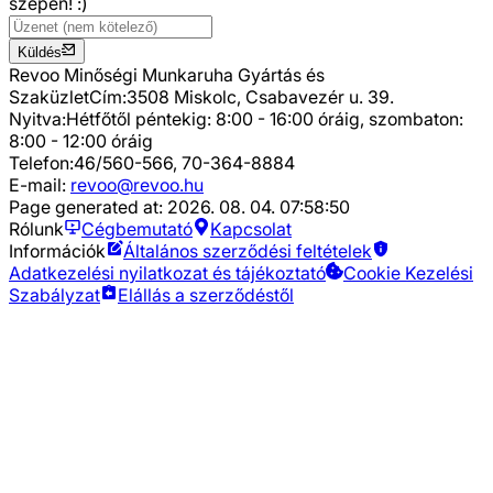
szépen! :)
Küldés
Revoo Minőségi Munkaruha Gyártás és
Szaküzlet
Cím:
3508 Miskolc, Csabavezér u. 39.
Nyitva:
Hétfőtől péntekig: 8:00 - 16:00 óráig, szombaton:
8:00 - 12:00 óráig
Telefon:
46/560-566, 70-364-8884
E-mail:
revoo@revoo.hu
Page generated at:
2026. 08. 04. 07:58:50
Rólunk
Cégbemutató
Kapcsolat
Információk
Általános szerződési feltételek
Adatkezelési nyilatkozat és tájékoztató
Cookie Kezelési
Szabályzat
Elállás a szerződéstől