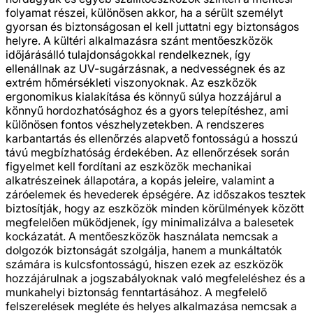
folyamat részei, különösen akkor, ha a sérült személyt
gyorsan és biztonságosan el kell juttatni egy biztonságos
helyre. A kültéri alkalmazásra szánt mentőeszközök
időjárásálló tulajdonságokkal rendelkeznek, így
ellenállnak az UV-sugárzásnak, a nedvességnek és az
extrém hőmérsékleti viszonyoknak. Az eszközök
ergonomikus kialakítása és könnyű súlya hozzájárul a
könnyű hordozhatósághoz és a gyors telepítéshez, ami
különösen fontos vészhelyzetekben. A rendszeres
karbantartás és ellenőrzés alapvető fontosságú a hosszú
távú megbízhatóság érdekében. Az ellenőrzések során
figyelmet kell fordítani az eszközök mechanikai
alkatrészeinek állapotára, a kopás jeleire, valamint a
záróelemek és hevederek épségére. Az időszakos tesztek
biztosítják, hogy az eszközök minden körülmények között
megfelelően működjenek, így minimalizálva a balesetek
kockázatát. A mentőeszközök használata nemcsak a
dolgozók biztonságát szolgálja, hanem a munkáltatók
számára is kulcsfontosságú, hiszen ezek az eszközök
hozzájárulnak a jogszabályoknak való megfeleléshez és a
munkahelyi biztonság fenntartásához. A megfelelő
felszerelések megléte és helyes alkalmazása nemcsak a