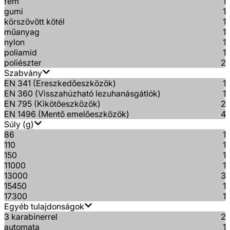
fém
1
gumi
1
körszövött kötél
1
műanyag
1
nylon
1
poliamid
1
poliészter
2
Szabvány
EN 341 (Ereszkedőeszközök)
1
EN 360 (Visszahúzható lezuhanásgátlók)
1
EN 795 (Kikötőeszközök)
2
EN 1496 (Mentő emelőeszközök)
4
Súly (g)
86
1
110
1
150
1
11000
1
13000
3
15450
1
17300
1
Egyéb tulajdonságok
3 karabinerrel
2
automata
1