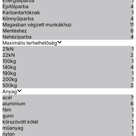
Energiaiparba
1
Építőiparba
4
Karbantartóknak
1
Könnyűiparba
4
Magasban végzett munkákhoz
11
Mentéshez
6
Nehéziparba
4
Maximális terhelhetőség
21kN
1
22kN
2
100kg
1
140kg
4
190kg
1
200kg
1
500kg
2
Anyag
acél
7
alumínium
6
fém
1
gumi
1
körszövött kötél
1
műanyag
1
nylon
1