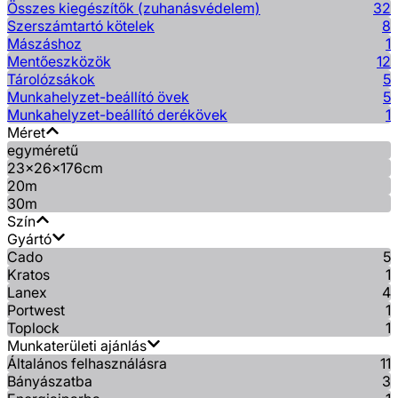
Összes kiegészítők (zuhanásvédelem)
32
Szerszámtartó kötelek
8
Mászáshoz
1
Mentőeszközök
12
Tárolózsákok
5
Munkahelyzet-beállító övek
5
Munkahelyzet-beállító derékövek
1
Méret
egyméretű
23x26x176cm
20m
30m
Szín
Gyártó
Cado
5
Kratos
1
Lanex
4
Portwest
1
Toplock
1
Munkaterületi ajánlás
Általános felhasználásra
11
Bányászatba
3