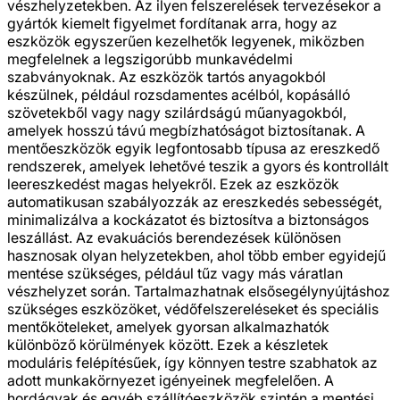
vészhelyzetekben. Az ilyen felszerelések tervezésekor a
gyártók kiemelt figyelmet fordítanak arra, hogy az
eszközök egyszerűen kezelhetők legyenek, miközben
megfelelnek a legszigorúbb munkavédelmi
szabványoknak. Az eszközök tartós anyagokból
készülnek, például rozsdamentes acélból, kopásálló
szövetekből vagy nagy szilárdságú műanyagokból,
amelyek hosszú távú megbízhatóságot biztosítanak. A
mentőeszközök egyik legfontosabb típusa az ereszkedő
rendszerek, amelyek lehetővé teszik a gyors és kontrollált
leereszkedést magas helyekről. Ezek az eszközök
automatikusan szabályozzák az ereszkedés sebességét,
minimalizálva a kockázatot és biztosítva a biztonságos
leszállást. Az evakuációs berendezések különösen
hasznosak olyan helyzetekben, ahol több ember egyidejű
mentése szükséges, például tűz vagy más váratlan
vészhelyzet során. Tartalmazhatnak elsősegélynyújtáshoz
szükséges eszközöket, védőfelszereléseket és speciális
mentőköteleket, amelyek gyorsan alkalmazhatók
különböző körülmények között. Ezek a készletek
moduláris felépítésűek, így könnyen testre szabhatok az
adott munkakörnyezet igényeinek megfelelően. A
hordágyak és egyéb szállítóeszközök szintén a mentési