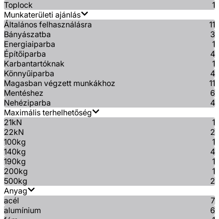
Toplock
1
Munkaterületi ajánlás
Általános felhasználásra
11
Bányászatba
3
Energiaiparba
1
Építőiparba
4
Karbantartóknak
1
Könnyűiparba
4
Magasban végzett munkákhoz
11
Mentéshez
6
Nehéziparba
4
Maximális terhelhetőség
21kN
1
22kN
2
100kg
1
140kg
4
190kg
1
200kg
1
500kg
2
Anyag
acél
7
alumínium
6