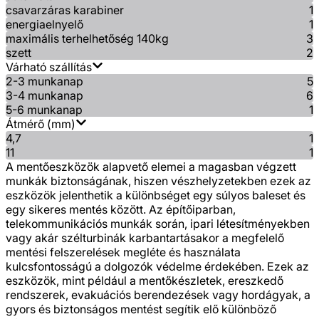
csavarzáras karabiner
1
energiaelnyelő
1
maximális terhelhetőség 140kg
3
szett
2
Várható szállítás
2-3 munkanap
5
3-4 munkanap
6
5-6 munkanap
1
Átmérő (mm)
4,7
1
11
1
A mentőeszközök alapvető elemei a magasban végzett
munkák biztonságának, hiszen vészhelyzetekben ezek az
eszközök jelenthetik a különbséget egy súlyos baleset és
egy sikeres mentés között. Az építőiparban,
telekommunikációs munkák során, ipari létesítményekben
vagy akár szélturbinák karbantartásakor a megfelelő
mentési felszerelések megléte és használata
kulcsfontosságú a dolgozók védelme érdekében. Ezek az
eszközök, mint például a mentőkészletek, ereszkedő
rendszerek, evakuációs berendezések vagy hordágyak, a
gyors és biztonságos mentést segítik elő különböző