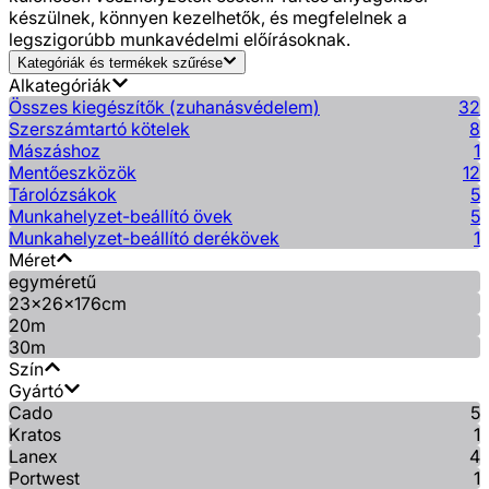
készülnek, könnyen kezelhetők, és megfelelnek a
legszigorúbb munkavédelmi előírásoknak.
Kategóriák és termékek szűrése
Alkategóriák
Összes kiegészítők (zuhanásvédelem)
32
Szerszámtartó kötelek
8
Mászáshoz
1
Mentőeszközök
12
Tárolózsákok
5
Munkahelyzet-beállító övek
5
Munkahelyzet-beállító derékövek
1
Méret
egyméretű
23x26x176cm
20m
30m
Szín
Gyártó
Cado
5
Kratos
1
Lanex
4
Portwest
1