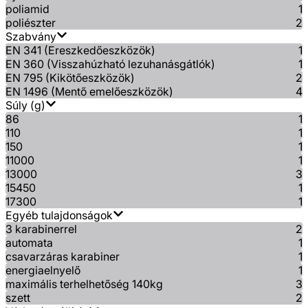
poliamid
1
poliészter
2
Szabvány
EN 341 (Ereszkedőeszközök)
1
EN 360 (Visszahúzható lezuhanásgátlók)
1
EN 795 (Kikötőeszközök)
2
EN 1496 (Mentő emelőeszközök)
4
Súly (g)
86
1
110
1
150
1
11000
1
13000
3
15450
1
17300
1
Egyéb tulajdonságok
3 karabinerrel
2
automata
1
csavarzáras karabiner
1
energiaelnyelő
1
maximális terhelhetőség 140kg
3
szett
2