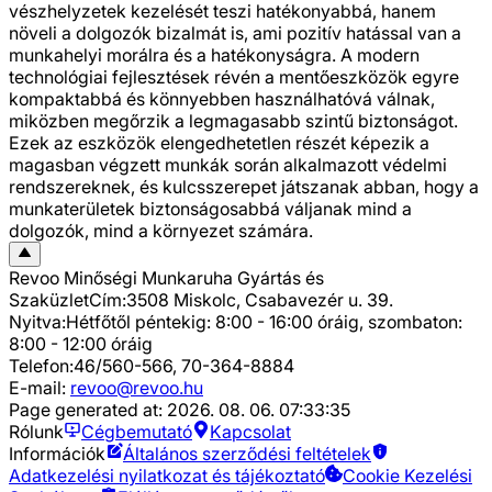
vészhelyzetek kezelését teszi hatékonyabbá, hanem
növeli a dolgozók bizalmát is, ami pozitív hatással van a
munkahelyi morálra és a hatékonyságra. A modern
technológiai fejlesztések révén a mentőeszközök egyre
kompaktabbá és könnyebben használhatóvá válnak,
miközben megőrzik a legmagasabb szintű biztonságot.
Ezek az eszközök elengedhetetlen részét képezik a
magasban végzett munkák során alkalmazott védelmi
rendszereknek, és kulcsszerepet játszanak abban, hogy a
munkaterületek biztonságosabbá váljanak mind a
dolgozók, mind a környezet számára.
Revoo Minőségi Munkaruha Gyártás és
Szaküzlet
Cím:
3508 Miskolc, Csabavezér u. 39.
Nyitva:
Hétfőtől péntekig: 8:00 - 16:00 óráig, szombaton:
8:00 - 12:00 óráig
Telefon:
46/560-566, 70-364-8884
E-mail:
revoo@revoo.hu
Page generated at:
2026. 08. 06. 07:33:35
Rólunk
Cégbemutató
Kapcsolat
Információk
Általános szerződési feltételek
Adatkezelési nyilatkozat és tájékoztató
Cookie Kezelési