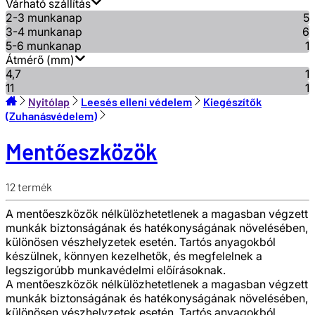
Várható szállítás
2-3 munkanap
5
3-4 munkanap
6
5-6 munkanap
1
Átmérő (mm)
4,7
1
11
1
Nyitólap
Leesés elleni védelem
Kiegészítők
(Zuhanásvédelem)
Mentőeszközök
12
termék
A mentőeszközök nélkülözhetetlenek a magasban végzett
munkák biztonságának és hatékonyságának növelésében,
különösen vészhelyzetek esetén. Tartós anyagokból
készülnek, könnyen kezelhetők, és megfelelnek a
legszigorúbb munkavédelmi előírásoknak.
A mentőeszközök nélkülözhetetlenek a magasban végzett
munkák biztonságának és hatékonyságának növelésében,
különösen vészhelyzetek esetén. Tartós anyagokból