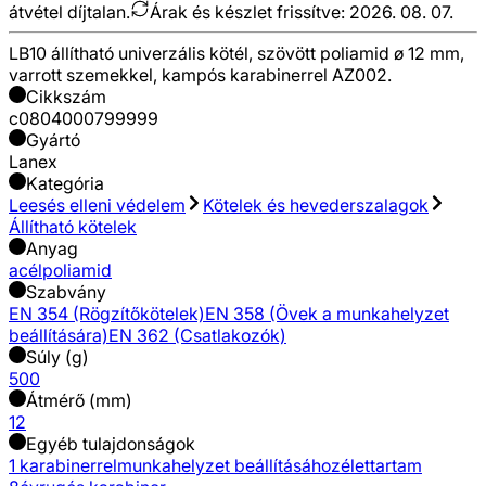
átvétel díjtalan.
Árak és készlet frissítve:
2026. 08. 07.
LB10 állítható univerzális kötél, szövött poliamid ø 12 mm,
varrott szemekkel, kampós karabinerrel AZ002.
Cikkszám
c0804000799999
Gyártó
Lanex
Kategória
Leesés elleni védelem
Kötelek és hevederszalagok
Állítható kötelek
Anyag
acél
poliamid
Szabvány
EN 354 (Rögzítőkötelek)
EN 358 (Övek a munkahelyzet
beállítására)
EN 362 (Csatlakozók)
Súly (g)
500
Átmérő (mm)
12
Egyéb tulajdonságok
1 karabinerrel
munkahelyzet beállításához
élettartam