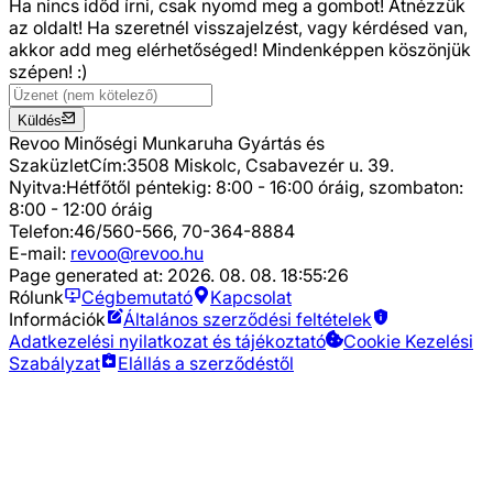
Ha nincs időd írni, csak nyomd meg a gombot! Átnézzük
az oldalt! Ha szeretnél visszajelzést, vagy kérdésed van,
akkor add meg elérhetőséged! Mindenképpen köszönjük
szépen! :)
Küldés
Revoo Minőségi Munkaruha Gyártás és
Szaküzlet
Cím:
3508 Miskolc, Csabavezér u. 39.
Nyitva:
Hétfőtől péntekig: 8:00 - 16:00 óráig, szombaton:
8:00 - 12:00 óráig
Telefon:
46/560-566, 70-364-8884
E-mail:
revoo@revoo.hu
Page generated at:
2026. 08. 08. 18:55:26
Rólunk
Cégbemutató
Kapcsolat
Információk
Általános szerződési feltételek
Adatkezelési nyilatkozat és tájékoztató
Cookie Kezelési
Szabályzat
Elállás a szerződéstől