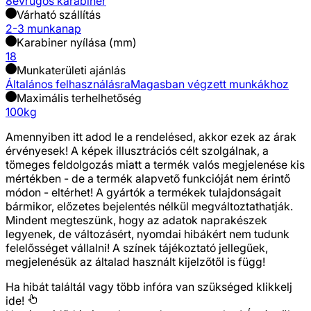
8év
rugós karabiner
Várható szállítás
2-3 munkanap
Karabiner nyílása (mm)
18
Munkaterületi ajánlás
Általános felhasználásra
Magasban végzett munkákhoz
Maximális terhelhetőség
100kg
Amennyiben itt adod le a rendelésed, akkor ezek az árak
érvényesek! A képek illusztrációs célt szolgálnak, a
tömeges feldolgozás miatt a termék valós megjelenése kis
mértékben - de a termék alapvető funkcióját nem érintő
módon - eltérhet! A gyártók a termékek tulajdonságait
bármikor, előzetes bejelentés nélkül megváltoztathatják.
Mindent megteszünk, hogy az adatok naprakészek
legyenek, de változásért, nyomdai hibákért nem tudunk
felelősséget vállalni! A színek tájékoztató jellegűek,
megjelenésük az általad használt kijelzőtől is függ!
Ha hibát találtál vagy több infóra van szükséged
klikkelj
ide!