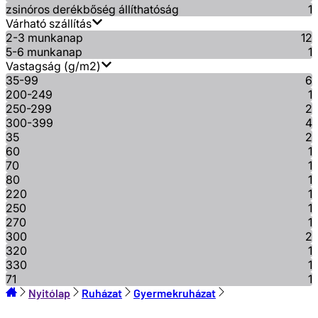
zsinóros derékbőség állíthatóság
1
Várható szállítás
2-3 munkanap
12
5-6 munkanap
1
Vastagság (g/m2)
35-99
6
200-249
1
250-299
2
300-399
4
35
2
60
1
70
1
80
1
220
1
250
1
270
1
300
2
320
1
330
1
71
1
Nyitólap
Ruházat
Gyermekruházat