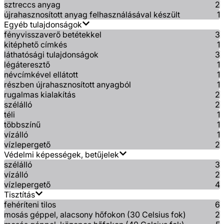
sztreccs anyag
2
újrahasznosított anyag felhasználásával készült
1
Egyéb tulajdonságok
fényvisszaverő betétekkel
3
kitéphető címkés
1
láthatósági tulajdonságok
3
légáteresztő
1
névcímkével ellátott
1
részben újrahasznosított anyagból
1
rugalmas kialakítás
2
szélálló
2
téli
1
többszínű
1
vízálló
1
vízlepergető
2
Védelmi képességek, betűjelek
szélálló
3
vízálló
2
vízlepergető
4
Tisztítás
fehéríteni tilos
6
mosás géppel, alacsony hőfokon (30 Celsius fok)
2