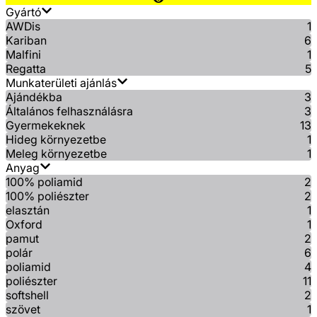
Gyártó
AWDis
1
Kariban
6
Malfini
1
Regatta
5
Munkaterületi ajánlás
Ajándékba
3
Általános felhasználásra
3
Gyermekeknek
13
Hideg környezetbe
1
Meleg környezetbe
1
Anyag
100% poliamid
2
100% poliészter
2
elasztán
1
Oxford
1
pamut
2
polár
6
poliamid
4
poliészter
11
softshell
2
szövet
1