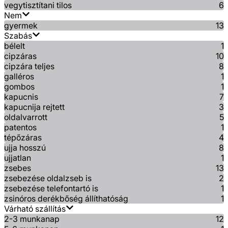
vegytisztítani tilos
6
Nem
gyermek
13
Szabás
bélelt
1
cipzáras
10
cipzára teljes
8
galléros
1
gombos
1
kapucnis
7
kapucnija rejtett
3
oldalvarrott
5
patentos
1
tépőzáras
4
ujja hosszú
8
ujjatlan
1
zsebes
13
zsebezése oldalzseb is
2
zsebezése telefontartó is
1
zsinóros derékbőség állíthatóság
1
Várható szállítás
2-3 munkanap
12