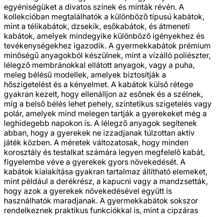
egyéniségüket a divatos színek és minták révén. A
kollekcióban megtalálhatók a különböző típusú kabátok,
mint a télikabátok, dzsekik, esőkabátok, és átmeneti
kabátok, amelyek mindegyike különböző igényekhez és
tevékenységekhez igazodik. A gyermekkabátok prémium
minőségű anyagokból készülnek, mint a vízálló poliészter,
lélegző membránokkal ellátott anyagok, vagy a puha,
meleg bélésű modellek, amelyek biztosítják a
hőszigetelést és a kényelmet. A kabátok külső rétege
gyakran kezelt, hogy ellenálljon az esőnek és a szélnek,
míg a belső bélés lehet pehely, szintetikus szigetelés vagy
polár, amelyek mind melegen tartják a gyerekeket még a
leghidegebb napokon is. A lélegző anyagok segítenek
abban, hogy a gyerekek ne izzadjanak túlzottan aktív
játék közben. A méretek változatosak, hogy minden
korosztály és testalkat számára legyen megfelelő kabát,
figyelembe véve a gyerekek gyors növekedését. A
kabátok kialakítása gyakran tartalmaz állítható elemeket,
mint például a derékrész, a kapucni vagy a mandzsetták,
hogy azok a gyerekek növekedésével együtt is
használhatók maradjanak. A gyermekkabátok sokszor
rendelkeznek praktikus funkciókkal is, mint a cipzáras