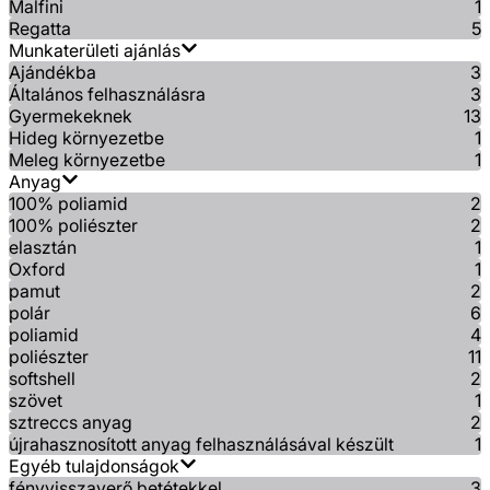
Malfini
1
Regatta
5
Munkaterületi ajánlás
Ajándékba
3
Általános felhasználásra
3
Gyermekeknek
13
Hideg környezetbe
1
Meleg környezetbe
1
Anyag
100% poliamid
2
100% poliészter
2
elasztán
1
Oxford
1
pamut
2
polár
6
poliamid
4
poliészter
11
softshell
2
szövet
1
sztreccs anyag
2
újrahasznosított anyag felhasználásával készült
1
Egyéb tulajdonságok
fényvisszaverő betétekkel
3