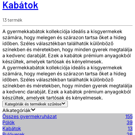
Kabátok
13
termék
A gyermekkabátok kollekciója ideális a kisgyermekek
számára, hogy melegen és szárazon tartsa őket a hideg
időben. Széles választékban találhatók különböző
színekben és méretekben, hogy minden gyerek megtalálja
a kedvenc darabját. Ezek a kabátok prémium anyagokból
készültek, amelyek tartósak és kényelmesek.
A gyermekkabátok kollekciója ideális a kisgyermekek
számára, hogy melegen és szárazon tartsa őket a hideg
időben. Széles választékban találhatók különböző
színekben és méretekben, hogy minden gyerek megtalálja
a kedvenc darabját. Ezek a kabátok prémium anyagokból
készültek, amelyek tartósak és kényelmesek.
Kategóriák és termékek szűrése
Alkategóriák
Összes gyermekruházat
155
Pólók
39
Kabátok
13
Pulóverek
26