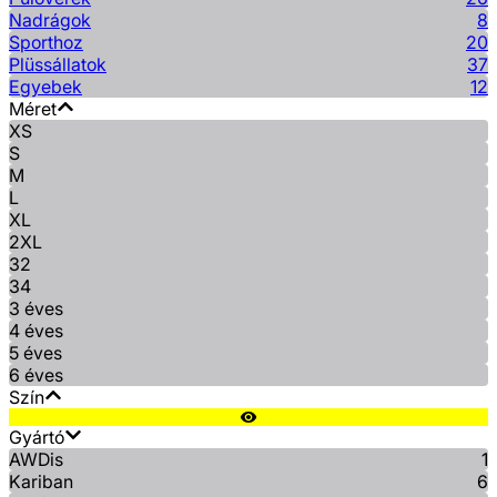
Nadrágok
8
Sporthoz
20
Plüssállatok
37
Egyebek
12
Méret
XS
S
M
L
XL
2XL
32
34
3 éves
4 éves
5 éves
6 éves
Szín
Gyártó
AWDis
1
Kariban
6