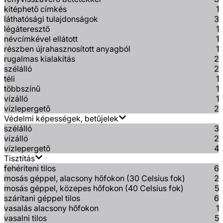
kitéphető címkés
1
láthatósági tulajdonságok
3
légáteresztő
1
névcímkével ellátott
1
részben újrahasznosított anyagból
1
rugalmas kialakítás
2
szélálló
2
téli
1
többszínű
1
vízálló
1
vízlepergető
2
Védelmi képességek, betűjelek
szélálló
3
vízálló
2
vízlepergető
4
Tisztítás
fehéríteni tilos
6
mosás géppel, alacsony hőfokon (30 Celsius fok)
2
mosás géppel, közepes hőfokon (40 Celsius fok)
5
szárítani géppel tilos
6
vasalás alacsony hőfokon
1
vasalni tilos
5