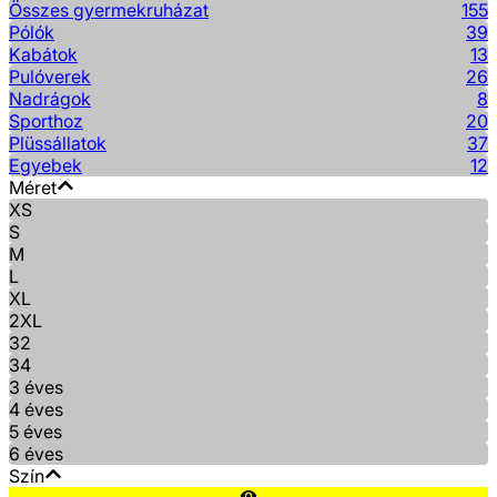
Összes gyermekruházat
155
Pólók
39
Kabátok
13
Pulóverek
26
Nadrágok
8
Sporthoz
20
Plüssállatok
37
Egyebek
12
Méret
XS
S
M
L
XL
2XL
32
34
3 éves
4 éves
5 éves
6 éves
Szín