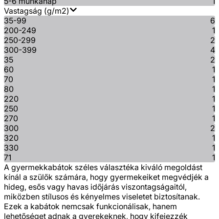
5-6 munkanap
1
Vastagság (g/m2)
35-99
6
200-249
1
250-299
2
300-399
4
35
2
60
1
70
1
80
1
220
1
250
1
270
1
300
2
320
1
330
1
71
1
A gyermekkabátok széles választéka kiváló megoldást
kínál a szülők számára, hogy gyermekeiket megvédjék a
hideg, esős vagy havas időjárás viszontagságaitól,
miközben stílusos és kényelmes viseletet biztosítanak.
Ezek a kabátok nemcsak funkcionálisak, hanem
lehetőséget adnak a gyerekeknek, hogy kifejezzék