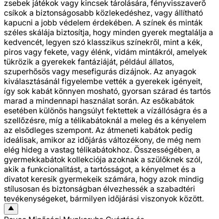
zsebek játékok vagy kincsek tárolására, fényvisszaverő
csíkok a biztonságosabb közlekedéshez, vagy állítható
kapucni a jobb védelem érdekében. A színek és minták
széles skálája biztosítja, hogy minden gyerek megtalálja a
kedvencét, legyen szó klasszikus színekről, mint a kék,
piros vagy fekete, vagy élénk, vidám mintákról, amelyek
tükrözik a gyerekek fantáziáját, például állatos,
szuperhősös vagy mesefigurás dizájnok. Az anyagok
kiválasztásánál figyelembe vették a gyerekek igényeit,
így sok kabát könnyen mosható, gyorsan szárad és tartós
marad a mindennapi használat során. Az esőkabátok
esetében különös hangsúlyt fektettek a vízállóságra és a
szellőzésre, míg a télikabátoknál a meleg és a kényelem
az elsődleges szempont. Az átmeneti kabátok pedig
ideálisak, amikor az időjárás változékony, de még nem
elég hideg a vastag télikabátokhoz. Összességében, a
gyermekkabátok kollekciója azoknak a szülőknek szól,
akik a funkcionalitást, a tartósságot, a kényelmet és a
divatot keresik gyermekeik számára, hogy azok mindig
stílusosan és biztonságban élvezhessék a szabadtéri
tevékenységeket, bármilyen időjárási viszonyok között.