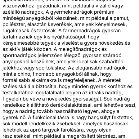
viszonyokhoz igazodnak, mint például a vízálló vagy
szélálló nadrágok. A gyermeknadrágok prémium
minőségű anyagokból készülnek, mint például a pamut,
poliészter, elasztán keverékek, amelyek kényelmesek,
rugalmasak és tartósak. A farmernadrágok gyakran
tartalmaznak egy kis nyújthatóságot, hogy
kényelmesebbé tegyék a viselést a gyors növekedés és
az aktív játék közben. A melegítőnadrágok és
sportnadrágok jellemzően lélegző, gyorsan száradó
anyagokból készülnek, amelyek ideálisak szabadtéri
játékhoz vagy sportoláshoz. Az elegánsabb nadrágok,
mint a chino, finomabb anyagokból állnak, hogy
formálisabb alkalmakra is megfeleljenek. A méretek
széles skálája biztosítja, hogy minden gyerek korához és
testalkatához megtalálható legyen az ideális nadrág,
figyelembe véve a növekedés gyorsaságát. Sok nadrág
rendelkezik állítható derékkialakítással, ami lehetővé teszi,
hogy a nadrág tovább használható legyen, ahogy a
gyerek nő. A funkcionalitásra is nagy hangsúlyt fektettek;
sok modell rendelkezik zsebekkel, amelyek hasznosak
lehetnek az apró tárgyak tárolására, vagy olyan
részletekkel, mint például a megerősített térdrész, ami