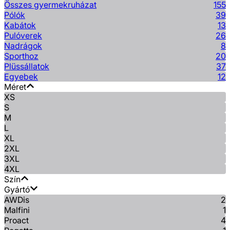
Összes gyermekruházat
155
Pólók
39
Kabátok
13
Pulóverek
26
Nadrágok
8
Sporthoz
20
Plüssállatok
37
Egyebek
12
Méret
XS
S
M
L
XL
2XL
3XL
4XL
Szín
Gyártó
AWDis
2
Malfini
1
Proact
4