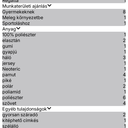
Regatta
1
Munkaterületi ajánlás
Gyermekeknek
8
Meleg környezetbe
1
Sportoláshoz
1
Anyag
100% poliészter
1
elasztán
2
gumi
1
gyapjú
1
háló
3
jersey
1
Neoteric
1
pamut
4
piké
1
polár
2
poliamid
1
poliészter
6
szövet
4
Egyéb tulajdonságok
gyorsan száradó
2
kitéphető címkés
1
szélálló
1