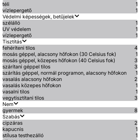
téli
1
vízlepergető
1
Védelmi képességek, betűjelek
szélálló
1
UV védelem
1
vízlepergető
1
Tisztítás
fehéríteni tilos
4
mosás géppel, alacsony hőfokon (30 Celsius fok)
1
mosás géppel, közepes hőfokon (40 Celsius fok)
3
szárítani géppel tilos
3
szárítás géppel, normál programon, alacsony hőfokon
1
vasalás alacsony hőfokon
2
vasalás közepes hőfokon
1
vasalni tilos
1
vegytisztítani tilos
3
Nem
gyermek
8
Szabás
cipzáras
2
kapucnis
1
stílusa testhezálló
1