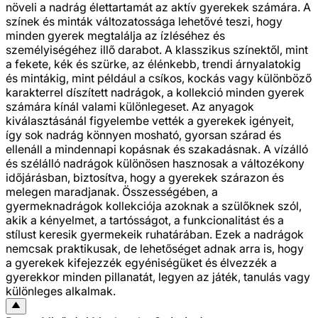
növeli a nadrág élettartamát az aktív gyerekek számára. A
színek és minták változatossága lehetővé teszi, hogy
minden gyerek megtalálja az ízléséhez és
személyiségéhez illő darabot. A klasszikus színektől, mint
a fekete, kék és szürke, az élénkebb, trendi árnyalatokig
és mintákig, mint például a csíkos, kockás vagy különböző
karakterrel díszített nadrágok, a kollekció minden gyerek
számára kínál valami különlegeset. Az anyagok
kiválasztásánál figyelembe vették a gyerekek igényeit,
így sok nadrág könnyen mosható, gyorsan szárad és
ellenáll a mindennapi kopásnak és szakadásnak. A vízálló
és szélálló nadrágok különösen hasznosak a változékony
időjárásban, biztosítva, hogy a gyerekek szárazon és
melegen maradjanak. Összességében, a
gyermeknadrágok kollekciója azoknak a szülőknek szól,
akik a kényelmet, a tartósságot, a funkcionalitást és a
stílust keresik gyermekeik ruhatárában. Ezek a nadrágok
nemcsak praktikusak, de lehetőséget adnak arra is, hogy
a gyerekek kifejezzék egyéniségüket és élvezzék a
gyerekkor minden pillanatát, legyen az játék, tanulás vagy
különleges alkalmak.