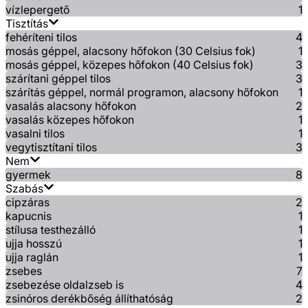
vízlepergető
1
Tisztítás
fehéríteni tilos
4
mosás géppel, alacsony hőfokon (30 Celsius fok)
1
mosás géppel, közepes hőfokon (40 Celsius fok)
3
szárítani géppel tilos
3
szárítás géppel, normál programon, alacsony hőfokon
1
vasalás alacsony hőfokon
2
vasalás közepes hőfokon
1
vasalni tilos
1
vegytisztítani tilos
3
Nem
gyermek
8
Szabás
cipzáras
2
kapucnis
1
stílusa testhezálló
1
ujja hosszú
1
ujja raglán
1
zsebes
7
zsebezése oldalzseb is
4
zsinóros derékbőség állíthatóság
2