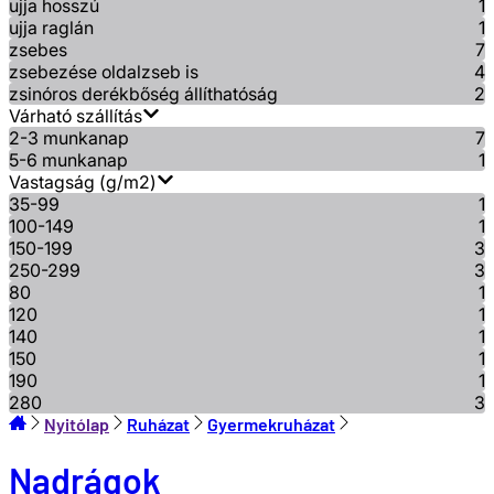
ujja hosszú
1
ujja raglán
1
zsebes
7
zsebezése oldalzseb is
4
zsinóros derékbőség állíthatóság
2
Várható szállítás
2-3 munkanap
7
5-6 munkanap
1
Vastagság (g/m2)
35-99
1
100-149
1
150-199
3
250-299
3
80
1
120
1
140
1
150
1
190
1
280
3
Nyitólap
Ruházat
Gyermekruházat
Nadrágok