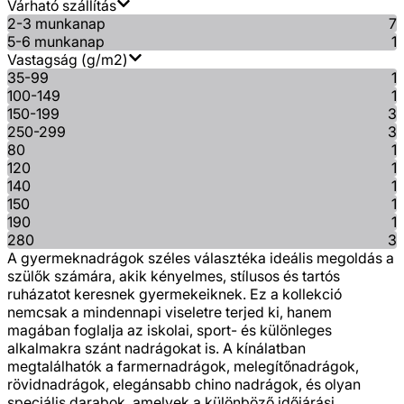
Várható szállítás
2-3 munkanap
7
5-6 munkanap
1
Vastagság (g/m2)
35-99
1
100-149
1
150-199
3
250-299
3
80
1
120
1
140
1
150
1
190
1
280
3
A gyermeknadrágok széles választéka ideális megoldás a
szülők számára, akik kényelmes, stílusos és tartós
ruházatot keresnek gyermekeiknek. Ez a kollekció
nemcsak a mindennapi viseletre terjed ki, hanem
magában foglalja az iskolai, sport- és különleges
alkalmakra szánt nadrágokat is. A kínálatban
megtalálhatók a farmernadrágok, melegítőnadrágok,
rövidnadrágok, elegánsabb chino nadrágok, és olyan
speciális darabok, amelyek a különböző időjárási