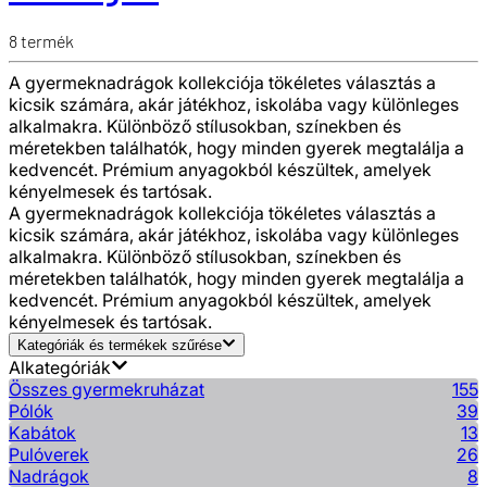
8
termék
A gyermeknadrágok kollekciója tökéletes választás a
kicsik számára, akár játékhoz, iskolába vagy különleges
alkalmakra. Különböző stílusokban, színekben és
méretekben találhatók, hogy minden gyerek megtalálja a
kedvencét. Prémium anyagokból készültek, amelyek
kényelmesek és tartósak.
A gyermeknadrágok kollekciója tökéletes választás a
kicsik számára, akár játékhoz, iskolába vagy különleges
alkalmakra. Különböző stílusokban, színekben és
méretekben találhatók, hogy minden gyerek megtalálja a
kedvencét. Prémium anyagokból készültek, amelyek
kényelmesek és tartósak.
Kategóriák és termékek szűrése
Alkategóriák
Összes gyermekruházat
155
Pólók
39
Kabátok
13
Pulóverek
26
Nadrágok
8