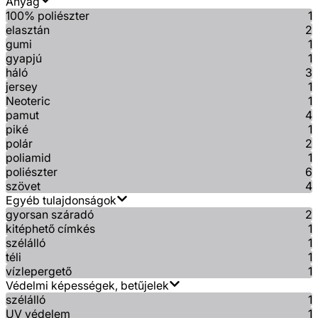
Anyag
100% poliészter
1
elasztán
2
gumi
1
gyapjú
1
háló
3
jersey
1
Neoteric
1
pamut
4
piké
1
polár
2
poliamid
1
poliészter
6
szövet
4
Egyéb tulajdonságok
gyorsan száradó
2
kitéphető címkés
1
szélálló
1
téli
1
vízlepergető
1
Védelmi képességek, betűjelek
szélálló
1
UV védelem
1