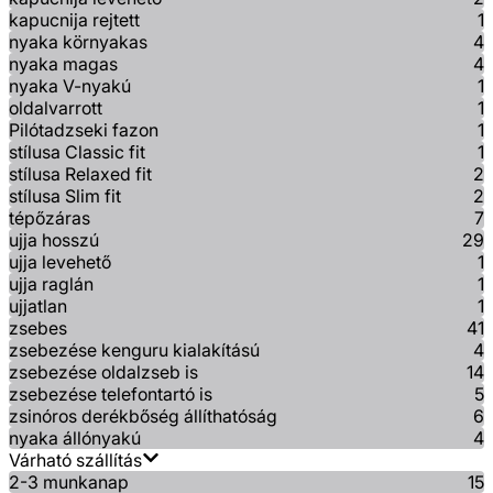
kapucnija rejtett
1
nyaka környakas
4
nyaka magas
4
nyaka V-nyakú
1
oldalvarrott
1
Pilótadzseki fazon
1
stílusa Classic fit
1
stílusa Relaxed fit
2
stílusa Slim fit
2
tépőzáras
7
ujja hosszú
29
ujja levehető
1
ujja raglán
1
ujjatlan
1
zsebes
41
zsebezése kenguru kialakítású
4
zsebezése oldalzseb is
14
zsebezése telefontartó is
5
zsinóros derékbőség állíthatóság
6
nyaka állónyakú
4
Várható szállítás
2-3 munkanap
15