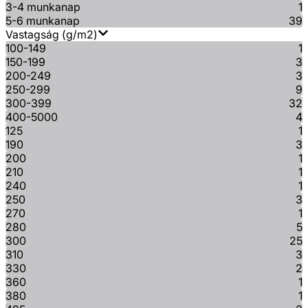
3-4 munkanap
1
5-6 munkanap
39
Vastagság (g/m2)
100-149
1
150-199
3
200-249
3
250-299
9
300-399
32
400-5000
4
125
1
190
3
200
1
210
1
240
1
250
3
270
1
280
5
300
25
310
3
330
2
360
1
380
1