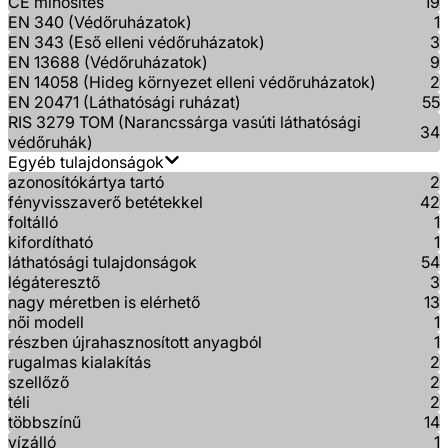
CE minősítés
19
EN 340 (Védőruházatok)
1
EN 343 (Eső elleni védőruházatok)
3
EN 13688 (Védőruházatok)
9
EN 14058 (Hideg környezet elleni védőruházatok)
2
EN 20471 (Láthatósági ruházat)
55
RIS 3279 TOM (Narancssárga vasúti láthatósági
34
védőruhák)
Egyéb tulajdonságok
azonosítókártya tartó
2
fényvisszaverő betétekkel
42
foltálló
1
kifordítható
1
láthatósági tulajdonságok
54
légáteresztő
3
nagy méretben is elérhető
13
női modell
1
részben újrahasznosított anyagból
1
rugalmas kialakítás
2
szellőző
2
téli
2
többszínű
14
vízálló
1