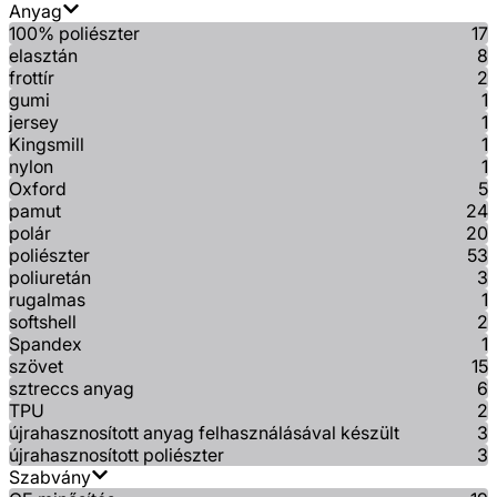
Anyag
100% poliészter
17
elasztán
8
frottír
2
gumi
1
jersey
1
Kingsmill
1
nylon
1
Oxford
5
pamut
24
polár
20
poliészter
53
poliuretán
3
rugalmas
1
softshell
2
Spandex
1
szövet
15
sztreccs anyag
6
TPU
2
újrahasznosított anyag felhasználásával készült
3
újrahasznosított poliészter
3
Szabvány