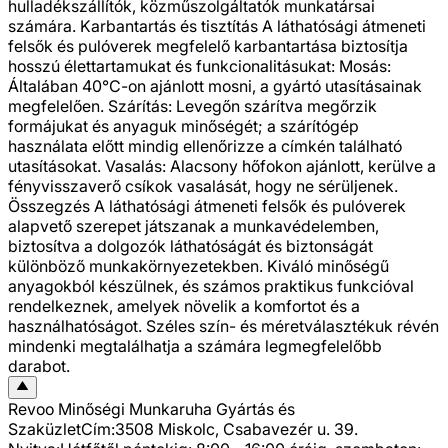
hulladékszállítók, közműszolgáltatók munkatársai
számára. Karbantartás és tisztítás A láthatósági átmeneti
felsők és pulóverek megfelelő karbantartása biztosítja
hosszú élettartamukat és funkcionalitásukat: Mosás:
Általában 40°C-on ajánlott mosni, a gyártó utasításainak
megfelelően. Szárítás: Levegőn szárítva megőrzik
formájukat és anyaguk minőségét; a szárítógép
használata előtt mindig ellenőrizze a címkén található
utasításokat. Vasalás: Alacsony hőfokon ajánlott, kerülve a
fényvisszaverő csíkok vasalását, hogy ne sérüljenek.
Összegzés A láthatósági átmeneti felsők és pulóverek
alapvető szerepet játszanak a munkavédelemben,
biztosítva a dolgozók láthatóságát és biztonságát
különböző munkakörnyezetekben. Kiváló minőségű
anyagokból készülnek, és számos praktikus funkcióval
rendelkeznek, amelyek növelik a komfortot és a
használhatóságot. Széles szín- és méretválasztékuk révén
mindenki megtalálhatja a számára legmegfelelőbb
darabot.
Revoo Minőségi Munkaruha Gyártás és
Szaküzlet
Cím:
3508 Miskolc, Csabavezér u. 39.