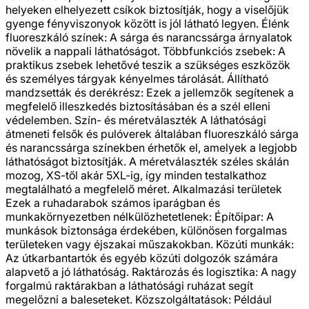
helyeken elhelyezett csíkok biztosítják, hogy a viselőjük
gyenge fényviszonyok között is jól látható legyen. Élénk
fluoreszkáló színek: A sárga és narancssárga árnyalatok
növelik a nappali láthatóságot. Többfunkciós zsebek: A
praktikus zsebek lehetővé teszik a szükséges eszközök
és személyes tárgyak kényelmes tárolását. Állítható
mandzsetták és derékrész: Ezek a jellemzők segítenek a
megfelelő illeszkedés biztosításában és a szél elleni
védelemben. Szín- és méretválaszték A láthatósági
átmeneti felsők és pulóverek általában fluoreszkáló sárga
és narancssárga színekben érhetők el, amelyek a legjobb
láthatóságot biztosítják. A méretválaszték széles skálán
mozog, XS-től akár 5XL-ig, így minden testalkathoz
megtalálható a megfelelő méret. Alkalmazási területek
Ezek a ruhadarabok számos iparágban és
munkakörnyezetben nélkülözhetetlenek: Építőipar: A
munkások biztonsága érdekében, különösen forgalmas
területeken vagy éjszakai műszakokban. Közúti munkák:
Az útkarbantartók és egyéb közúti dolgozók számára
alapvető a jó láthatóság. Raktározás és logisztika: A nagy
forgalmú raktárakban a láthatósági ruházat segít
megelőzni a baleseteket. Közszolgáltatások: Például