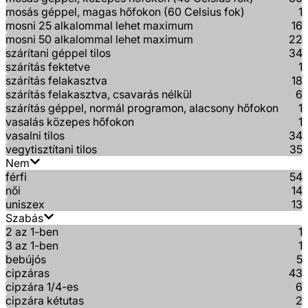
mosás géppel, magas hőfokon (60 Celsius fok)
1
mosni 25 alkalommal lehet maximum
16
mosni 50 alkalommal lehet maximum
22
szárítani géppel tilos
34
szárítás fektetve
1
szárítás felakasztva
18
szárítás felakasztva, csavarás nélkül
6
szárítás géppel, normál programon, alacsony hőfokon
1
vasalás közepes hőfokon
1
vasalni tilos
34
vegytisztítani tilos
35
Nem
férfi
54
női
14
uniszex
13
Szabás
2 az 1-ben
1
3 az 1-ben
1
bebújós
5
cipzáras
43
cipzára 1/4-es
6
cipzára kétutas
2