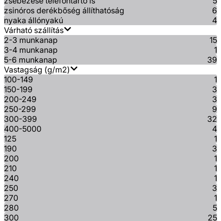
zsebezése telefontartó is
5
zsinóros derékbőség állíthatóság
6
nyaka állónyakú
4
Várható szállítás
2-3 munkanap
15
3-4 munkanap
1
5-6 munkanap
39
Vastagság (g/m2)
100-149
1
150-199
3
200-249
3
250-299
9
300-399
32
400-5000
4
125
1
190
3
200
1
210
1
240
1
250
3
270
1
280
5
300
25