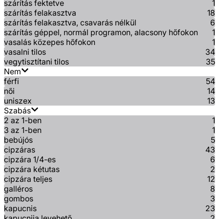
szárítás fektetve
1
szárítás felakasztva
18
szárítás felakasztva, csavarás nélkül
6
szárítás géppel, normál programon, alacsony hőfokon
1
vasalás közepes hőfokon
1
vasalni tilos
34
vegytisztítani tilos
35
Nem
férfi
54
női
14
uniszex
13
Szabás
2 az 1-ben
1
3 az 1-ben
1
bebújós
5
cipzáras
43
cipzára 1/4-es
6
cipzára kétutas
2
cipzára teljes
12
galléros
8
gombos
3
kapucnis
23
kapucnija levehető
2