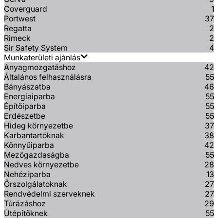
Coverguard
1
Portwest
37
Regatta
2
Rimeck
2
Sir Safety System
4
Munkaterületi ajánlás
Anyagmozgatáshoz
42
Általános felhasználásra
55
Bányászatba
46
Energiaiparba
55
Építőiparba
55
Erdészetbe
55
Hideg környezetbe
37
Karbantartóknak
38
Könnyűiparba
42
Mezőgazdaságba
55
Nedves környezetbe
28
Nehéziparba
13
Őrszolgálatoknak
27
Rendvédelmi szerveknek
27
Túrázáshoz
29
Útépítőknek
55