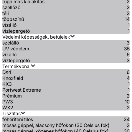
rugalmas kialakítás
2
szellőző
2
téli
2
többszínű
14
vízálló
1
vízlepergető
1
Védelmi képességek, betűjelek
szélálló
3
UV védelem
35
vízálló
6
vízlepergető
3
Termékvonal
DX4
6
Knoxfield
4
KX3
1
Portwest Extreme
1
Prémium
2
PW3
10
WX2
2
Tisztítás
fehéríteni tilos
34
mosás géppel, alacsony hőfokon (30 Celsius fok)
2
mosás géppel, közepes hőfokon (40 Celsius fok)
30