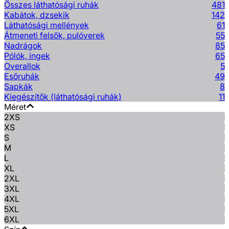
Összes láthatósági ruhák
481
Kabátok, dzsekik
142
Láthatósági mellények
61
Átmeneti felsők, pulóverek
55
Nadrágok
85
Pólók, ingek
65
Overallok
5
Esőruhák
49
Sapkák
8
Kiegészítők (láthatósági ruhák)
11
Méret
2XS
XS
S
M
L
XL
2XL
3XL
4XL
5XL
6XL