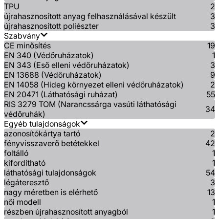
TPU
2
újrahasznosított anyag felhasználásával készült
3
újrahasznosított poliészter
3
Szabvány
CE minősítés
19
EN 340 (Védőruházatok)
1
EN 343 (Eső elleni védőruházatok)
3
EN 13688 (Védőruházatok)
9
EN 14058 (Hideg környezet elleni védőruházatok)
2
EN 20471 (Láthatósági ruházat)
55
RIS 3279 TOM (Narancssárga vasúti láthatósági
34
védőruhák)
Egyéb tulajdonságok
azonosítókártya tartó
2
fényvisszaverő betétekkel
42
foltálló
1
kifordítható
1
láthatósági tulajdonságok
54
légáteresztő
3
nagy méretben is elérhető
13
női modell
1
részben újrahasznosított anyagból
1