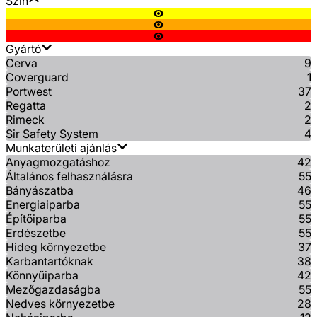
Szín
Gyártó
Cerva
9
Coverguard
1
Portwest
37
Regatta
2
Rimeck
2
Sir Safety System
4
Munkaterületi ajánlás
Anyagmozgatáshoz
42
Általános felhasználásra
55
Bányászatba
46
Energiaiparba
55
Építőiparba
55
Erdészetbe
55
Hideg környezetbe
37
Karbantartóknak
38
Könnyűiparba
42
Mezőgazdaságba
55
Nedves környezetbe
28