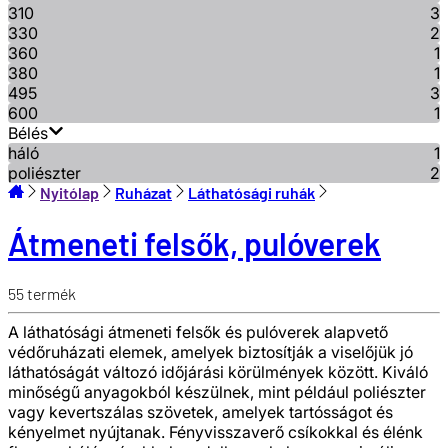
310
3
330
2
360
1
380
1
495
3
600
1
Bélés
háló
1
poliészter
2
Nyitólap
Ruházat
Láthatósági ruhák
Átmeneti felsők, pulóverek
55
termék
A láthatósági átmeneti felsők és pulóverek alapvető
védőruházati elemek, amelyek biztosítják a viselőjük jó
láthatóságát változó időjárási körülmények között. Kiváló
minőségű anyagokból készülnek, mint például poliészter
vagy kevertszálas szövetek, amelyek tartósságot és
kényelmet nyújtanak. Fényvisszaverő csíkokkal és élénk