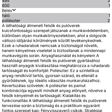
495
3
600
1
Bélés
háló
1
poliészter
2
A láthatósági átmeneti felsők és pulóverek
kulcsfontosságú szerepet játszanak a munkavédelemben,
különösen olyan munkakörnyezetekben, ahol a dolgozók
változó időjárási körülmények között tevékenykednek.
Ezek a ruhadarabok nemcsak a biztonságot növelik,
hanem kényelmes viseletet is biztosítanak a mindennapi
munkavégzés során. Anyaghasználat és kényelem A
láthatósági átmeneti felsők és pulóverek gyártásához
használt anyagok kiválasztása meghatározza a ruhadarab
tartósságát és komfortját: Poliészter: Ez a szintetikus
anyag rendkívül tartós, gyorsan szárad, és ellenáll a
gyűrődésnek, így ideális választás munkaruházathoz.
Kevertszálas szövetek: A poliészter és pamut
kombinációja egyesíti mindkét anyag előnyeit, növelve a
felsők kényelmét és tartósságát. Kialakítás és
funkcionalitás A láthatósági átmeneti felsők és pulóverek
tervezése során a biztonság és a praktikum egyaránt
fontos szerepet kap: Fényvisszaverő csíkok: Stratégiai