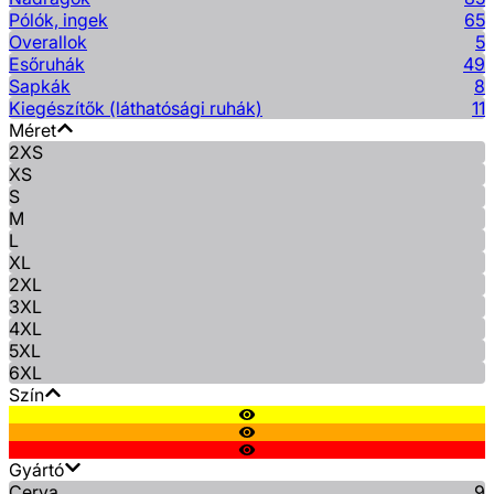
Pólók, ingek
65
Overallok
5
Esőruhák
49
Sapkák
8
Kiegészítők (láthatósági ruhák)
11
Méret
2XS
XS
S
M
L
XL
2XL
3XL
4XL
5XL
6XL
Szín
Gyártó
Cerva
9