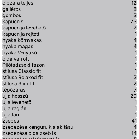
cipzára teljes
12
galléros
8
gombos
3
kapucnis
23
kapucnija levehető
2
kapucnija rejtett
1
nyaka környakas
4
nyaka magas
4
nyaka V-nyakú
1
oldalvarrott
1
Pilótadzseki fazon
1
stílusa Classic fit
1
stílusa Relaxed fit
2
stílusa Slim fit
2
tépőzáras
7
ujja hosszú
29
ujja levehető
1
ujja raglán
1
ujjatlan
1
zsebes
41
zsebezése kenguru kialakítású
4
zsebezése oldalzseb is
14