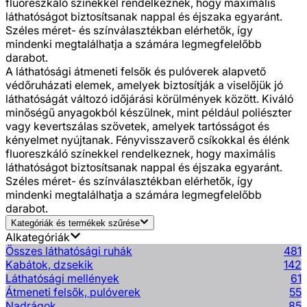
fluoreszkáló színekkel rendelkeznek, hogy maximális
láthatóságot biztosítsanak nappal és éjszaka egyaránt.
Széles méret- és színválasztékban elérhetők, így
mindenki megtalálhatja a számára legmegfelelőbb
darabot.
A láthatósági átmeneti felsők és pulóverek alapvető
védőruházati elemek, amelyek biztosítják a viselőjük jó
láthatóságát változó időjárási körülmények között. Kiváló
minőségű anyagokból készülnek, mint például poliészter
vagy kevertszálas szövetek, amelyek tartósságot és
kényelmet nyújtanak. Fényvisszaverő csíkokkal és élénk
fluoreszkáló színekkel rendelkeznek, hogy maximális
láthatóságot biztosítsanak nappal és éjszaka egyaránt.
Széles méret- és színválasztékban elérhetők, így
mindenki megtalálhatja a számára legmegfelelőbb
darabot.
Kategóriák és termékek szűrése
Alkategóriák
Összes láthatósági ruhák
481
Kabátok, dzsekik
142
Láthatósági mellények
61
Átmeneti felsők, pulóverek
55
Nadrágok
85