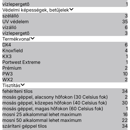
vízlepergető
1
Védelmi képességek, betűjelek
szélálló
3
UV védelem
35
vízálló
6
vízlepergető
3
Termékvonal
DX4
6
Knoxfield
4
KX3
1
Portwest Extreme
1
Prémium
2
PW3
10
WX2
2
Tisztítás
fehéríteni tilos
34
mosás géppel, alacsony hőfokon (30 Celsius fok)
2
mosás géppel, közepes hőfokon (40 Celsius fok)
30
mosás géppel, magas hőfokon (60 Celsius fok)
1
mosni 25 alkalommal lehet maximum
16
mosni 50 alkalommal lehet maximum
22
szárítani géppel tilos
34