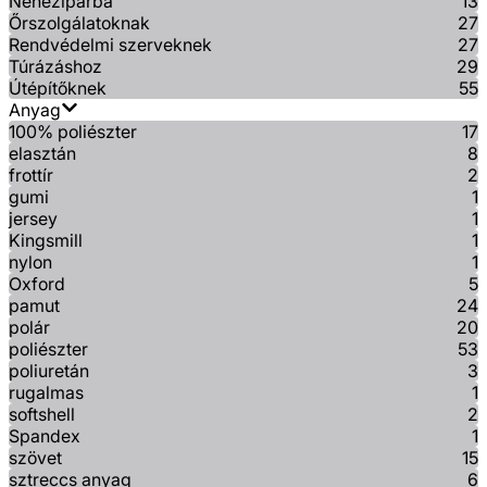
Nehéziparba
13
Őrszolgálatoknak
27
Rendvédelmi szerveknek
27
Túrázáshoz
29
Útépítőknek
55
Anyag
100% poliészter
17
elasztán
8
frottír
2
gumi
1
jersey
1
Kingsmill
1
nylon
1
Oxford
5
pamut
24
polár
20
poliészter
53
poliuretán
3
rugalmas
1
softshell
2
Spandex
1
szövet
15
sztreccs anyag
6