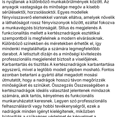
is nyújtanak a különböző munkakörülmények között. Az
anyagok vastagsága és minősége megóv a kisebb
sérülésektől, horzsolásoktól. Egyes modellek
fényvisszaverő elemekkel vannak ellátva, amelyek növelik
a láthatóságot rossz fényviszonyok között, ezáltal fokozva
a munkavégzés biztonságát. Stílus és megjelenés A
funkcionalitás mellett a kertésznadrágok esztétikai
szempontból is megfelelnek a modern elvárásoknak.
Különböző színekben és méretekben érhetők el, így
mindenki megtalálhatja a számára legmegfelelőbb
darabot. A letisztult dizájn és a minőségi kivitelezés
professzionális megjelenést biztosít a viselőjének.
Karbantartás és tisztítás A kertésznadrágok karbantartása
egyszerű, mivel a legtöbb modell gépben mosható. Fontos
azonban betartani a gyártó által megadott mosási
útmutatót, hogy a nadrágok hosszú távon megőrizzék
minőségüket és színüket. Összegzés Összességében a
kertésznadrágok ideális választást jelentenek mindazok
számára, akik tartós, kényelmes és funkcionális
munkaruházatot keresnek. Legyen szó professzionális
felhasználásról vagy hobbi tevékenységről, ezek a
nadrágok minden igényt kielégítenek, miközben
biztosítják a szükséges védelmet és kényelmet a