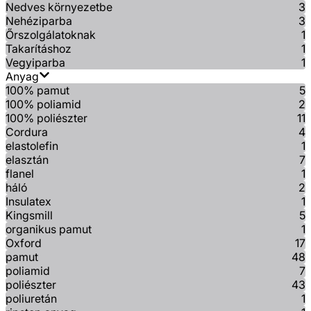
Nedves környezetbe
3
Nehéziparba
3
Őrszolgálatoknak
1
Takarításhoz
1
Vegyiparba
1
Anyag
100% pamut
5
100% poliamid
2
100% poliészter
11
Cordura
4
elastolefin
1
elasztán
7
flanel
1
háló
2
Insulatex
1
Kingsmill
5
organikus pamut
1
Oxford
17
pamut
48
poliamid
7
poliészter
43
poliuretán
1