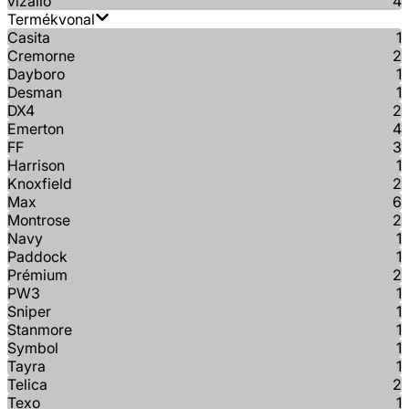
vízálló
4
Termékvonal
Casita
1
Cremorne
2
Dayboro
1
Desman
1
DX4
2
Emerton
4
FF
3
Harrison
1
Knoxfield
2
Max
6
Montrose
2
Navy
1
Paddock
1
Prémium
2
PW3
1
Sniper
1
Stanmore
1
Symbol
1
Tayra
1
Telica
2
Texo
1