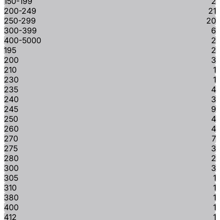
150-199
2
200-249
21
250-299
20
300-399
6
400-5000
2
195
2
200
3
210
1
230
1
235
4
240
3
245
9
250
4
260
4
270
7
275
3
280
2
300
3
305
1
310
1
380
1
400
1
412
1