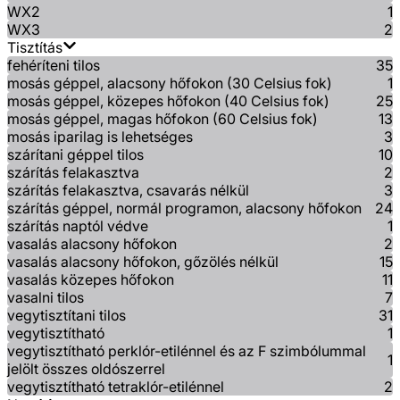
WX2
1
WX3
2
Tisztítás
fehéríteni tilos
35
mosás géppel, alacsony hőfokon (30 Celsius fok)
1
mosás géppel, közepes hőfokon (40 Celsius fok)
25
mosás géppel, magas hőfokon (60 Celsius fok)
13
mosás iparilag is lehetséges
3
szárítani géppel tilos
10
szárítás felakasztva
2
szárítás felakasztva, csavarás nélkül
3
szárítás géppel, normál programon, alacsony hőfokon
24
szárítás naptól védve
1
vasalás alacsony hőfokon
2
vasalás alacsony hőfokon, gőzölés nélkül
15
vasalás közepes hőfokon
11
vasalni tilos
7
vegytisztítani tilos
31
vegytisztítható
1
vegytisztítható perklór-etilénnel és az F szimbólummal
1
jelölt összes oldószerrel
vegytisztítható tetraklór-etilénnel
2