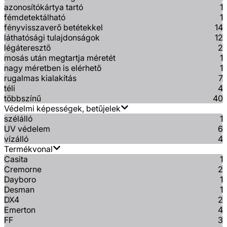
azonosítókártya tartó
1
fémdetektálható
1
fényvisszaverő betétekkel
14
láthatósági tulajdonságok
12
légáteresztő
2
mosás után megtartja méretét
1
nagy méretben is elérhető
1
rugalmas kialakítás
7
téli
4
többszínű
40
Védelmi képességek, betűjelek
szélálló
1
UV védelem
6
vízálló
4
Termékvonal
Casita
1
Cremorne
2
Dayboro
1
Desman
1
DX4
2
Emerton
4
FF
3