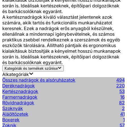
során is. Ideálisak kertészeknek, építőipari dolgozóknak
és barkácsolóknak egyaránt.
A kertésznadrágok kiváló választást jelentenek azok
számára, akik tartós és funkcionális munkaruházatot
keresnek. Ezek a nadrágok erős anyagból készülnek,
ellenállnak a mindennapi igénybevételnek, és számos
praktikus zsebbel rendelkeznek a szerszámok és egyéb
eszközök tárolására. Állítható pántjaik és ergonomikus
kialakításuk biztosítják a kényelmet hosszú munkanapok
során is. Ideálisak kertészeknek, építőipari dolgozóknak
és barkácsolóknak egyaránt.
Kategóriák és termékek szűrése
Alkategóriák
Összes nadrágok és alsóruházatok
494
Deréknadrágok
220
Kertésznadrágok
53
Farmernadrágok
16
Rövidnadrágok
82
Szoknyák
2
Aláöltözetek
41
Boxerek
1
Zoknik
57