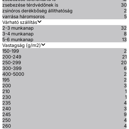
zsebezése térdvédőnek is
30
zsinóros derékbőség állíthatóság
2
varrása háromsoros
5
Várható szállítás
2-3 munkanap
32
3-4 munkanap
8
5-6 munkanap
13
Vastagság (g/m2)
150-199
2
200-249
21
250-299
20
300-399
6
400-5000
2
195
2
200
3
210
1
230
1
235
4
240
3
245
9
250
4
260
4