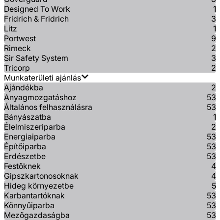
Designed To Work
1
Fridrich & Fridrich
3
Litz
1
Portwest
9
Rimeck
2
Sir Safety System
3
Tricorp
2
Munkaterületi ajánlás
Ajándékba
2
Anyagmozgatáshoz
53
Általános felhasználásra
53
Bányászatba
1
Élelmiszeriparba
2
Energiaiparba
53
Építőiparba
53
Erdészetbe
53
Festőknek
4
Gipszkartonosoknak
4
Hideg környezetbe
5
Karbantartóknak
53
Könnyűiparba
53
Mezőgazdaságba
53