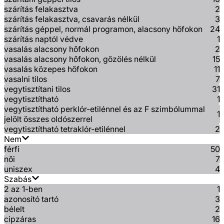
szárítás felakasztva
2
szárítás felakasztva, csavarás nélkül
3
szárítás géppel, normál programon, alacsony hőfokon
24
szárítás naptól védve
1
vasalás alacsony hőfokon
2
vasalás alacsony hőfokon, gőzölés nélkül
15
vasalás közepes hőfokon
11
vasalni tilos
7
vegytisztítani tilos
31
vegytisztítható
1
vegytisztítható perklór-etilénnel és az F szimbólummal
1
jelölt összes oldószerrel
vegytisztítható tetraklór-etilénnel
2
Nem
férfi
50
női
7
uniszex
4
Szabás
2 az 1-ben
1
azonosító tartó
3
bélelt
2
cipzáras
16