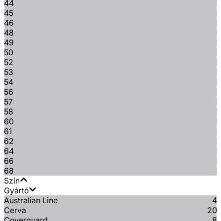
44
45
46
48
49
50
52
53
54
56
57
58
60
61
62
64
66
68
Szín
Gyártó
Australian Line
4
Cerva
20
Coverguard
8