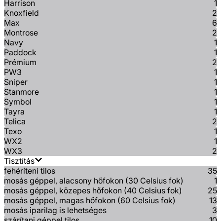
Harrison
1
Knoxfield
2
Max
6
Montrose
2
Navy
1
Paddock
1
Prémium
2
PW3
1
Sniper
1
Stanmore
1
Symbol
1
Tayra
1
Telica
2
Texo
1
WX2
1
WX3
2
Tisztítás
fehéríteni tilos
35
mosás géppel, alacsony hőfokon (30 Celsius fok)
1
mosás géppel, közepes hőfokon (40 Celsius fok)
25
mosás géppel, magas hőfokon (60 Celsius fok)
13
mosás iparilag is lehetséges
3
szárítani géppel tilos
10