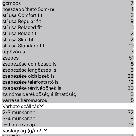
gombos
7
hosszabbítható 5cm-rel
4
stílusa Comfort fit
2
stílusa Regular fit
8
stílusa Relaxed fit
1
stílusa Relax fit
12
stílusa Slim fit
2
stílusa Standard fit
10
tépőzáras
7
zsebes
51
zsebezése combzseb is
5
zsebezése lengőzseb is
3
zsebezése oldalzseb is
28
zsebezése telefontartó is
12
zsebezése térdvédőnek is
30
zsinóros derékbőség állíthatóság
2
varrása háromsoros
5
Várható szállítás
2-3 munkanap
32
3-4 munkanap
8
5-6 munkanap
13
Vastagság (g/m2)