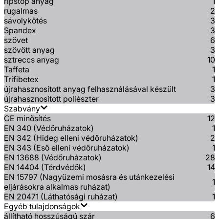
ripstop anyag
1
rugalmas
2
sávolykötés
3
Spandex
3
szövet
6
szövött anyag
3
sztreccs anyag
10
Taffeta
1
Trifibetex
1
újrahasznosított anyag felhasználásával készült
3
újrahasznosított poliészter
3
Szabvány
CE minősítés
12
EN 340 (Védőruházatok)
1
EN 342 (Hideg elleni védőruházatok)
2
EN 343 (Eső elleni védőruházatok)
1
EN 13688 (Védőruházatok)
28
EN 14404 (Térdvédők)
14
EN 15797 (Nagyüzemi mosásra és utánkezelési
1
eljárásokra alkalmas ruházat)
EN 20471 (Láthatósági ruházat)
1
Egyéb tulajdonságok
állítható hosszúságú szár
6