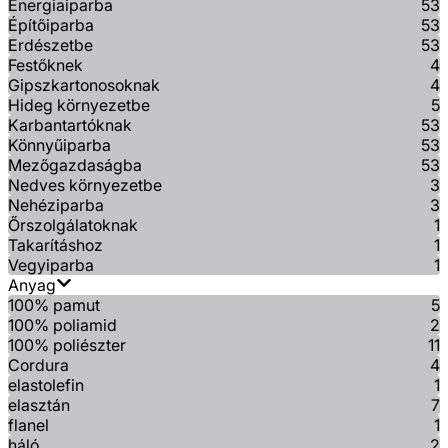
Energiaiparba
53
Építőiparba
53
Erdészetbe
53
Festőknek
4
Gipszkartonosoknak
4
Hideg környezetbe
5
Karbantartóknak
53
Könnyűiparba
53
Mezőgazdaságba
53
Nedves környezetbe
3
Nehéziparba
3
Őrszolgálatoknak
1
Takarításhoz
1
Vegyiparba
1
Anyag
100% pamut
5
100% poliamid
2
100% poliészter
11
Cordura
4
elastolefin
1
elasztán
7
flanel
1
háló
2