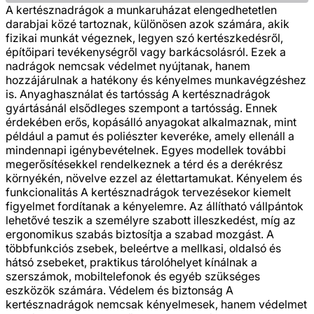
A kertésznadrágok a munkaruházat elengedhetetlen
darabjai közé tartoznak, különösen azok számára, akik
fizikai munkát végeznek, legyen szó kertészkedésről,
építőipari tevékenységről vagy barkácsolásról. Ezek a
nadrágok nemcsak védelmet nyújtanak, hanem
hozzájárulnak a hatékony és kényelmes munkavégzéshez
is. Anyaghasználat és tartósság A kertésznadrágok
gyártásánál elsődleges szempont a tartósság. Ennek
érdekében erős, kopásálló anyagokat alkalmaznak, mint
például a pamut és poliészter keveréke, amely ellenáll a
mindennapi igénybevételnek. Egyes modellek további
megerősítésekkel rendelkeznek a térd és a derékrész
környékén, növelve ezzel az élettartamukat. Kényelem és
funkcionalitás A kertésznadrágok tervezésekor kiemelt
figyelmet fordítanak a kényelemre. Az állítható vállpántok
lehetővé teszik a személyre szabott illeszkedést, míg az
ergonomikus szabás biztosítja a szabad mozgást. A
többfunkciós zsebek, beleértve a mellkasi, oldalsó és
hátsó zsebeket, praktikus tárolóhelyet kínálnak a
szerszámok, mobiltelefonok és egyéb szükséges
eszközök számára. Védelem és biztonság A
kertésznadrágok nemcsak kényelmesek, hanem védelmet