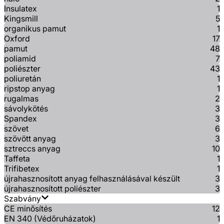
Insulatex
1
Kingsmill
5
organikus pamut
1
Oxford
17
pamut
48
poliamid
7
poliészter
43
poliuretán
1
ripstop anyag
1
rugalmas
2
sávolykötés
3
Spandex
3
szövet
6
szövött anyag
3
sztreccs anyag
10
Taffeta
1
Trifibetex
1
újrahasznosított anyag felhasználásával készült
3
újrahasznosított poliészter
3
Szabvány
CE minősítés
12
EN 340 (Védőruházatok)
1