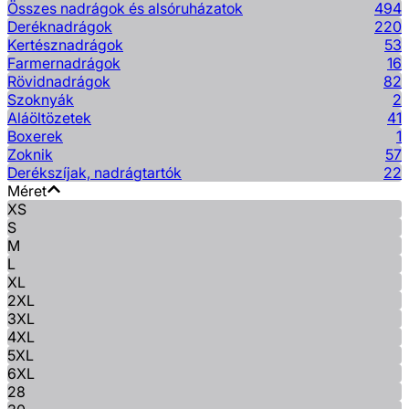
Összes nadrágok és alsóruházatok
494
Deréknadrágok
220
Kertésznadrágok
53
Farmernadrágok
16
Rövidnadrágok
82
Szoknyák
2
Aláöltözetek
41
Boxerek
1
Zoknik
57
Derékszíjak, nadrágtartók
22
Méret
XS
S
M
L
XL
2XL
3XL
4XL
5XL
6XL
28