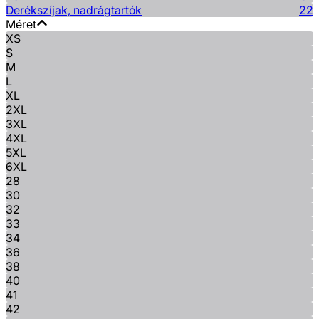
Derékszíjak, nadrágtartók
22
Méret
XS
S
M
L
XL
2XL
3XL
4XL
5XL
6XL
28
30
32
33
34
36
38
40
41
42