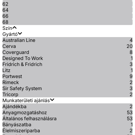
62
64
66
68
Szín
Gyártó
Australian Line
4
Cerva
20
Coverguard
8
Designed To Work
1
Fridrich & Fridrich
3
Litz
1
Portwest
9
Rimeck
2
Sir Safety System
3
Tricorp
2
Munkaterületi ajánlás
Ajándékba
2
Anyagmozgatáshoz
53
Általános felhasználásra
53
Bányászatba
1
Élelmiszeriparba
2