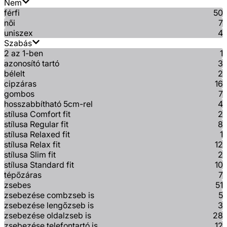
Nem
férfi
50
női
7
uniszex
4
Szabás
2 az 1-ben
1
azonosító tartó
3
bélelt
2
cipzáras
16
gombos
7
hosszabbítható 5cm-rel
4
stílusa Comfort fit
2
stílusa Regular fit
8
stílusa Relaxed fit
1
stílusa Relax fit
12
stílusa Slim fit
2
stílusa Standard fit
10
tépőzáras
7
zsebes
51
zsebezése combzseb is
5
zsebezése lengőzseb is
3
zsebezése oldalzseb is
28
zsebezése telefontartó is
12