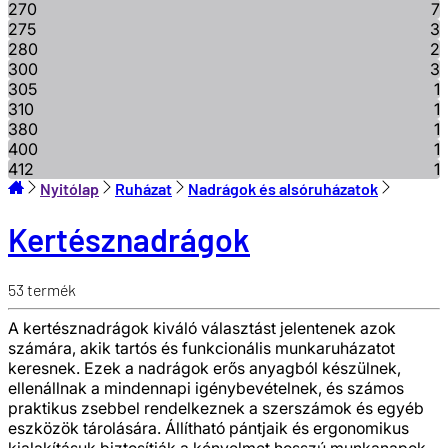
270
7
275
3
280
2
300
3
305
1
310
1
380
1
400
1
412
1
Nyitólap
Ruházat
Nadrágok és alsóruházatok
Kertésznadrágok
53
termék
A kertésznadrágok kiváló választást jelentenek azok
számára, akik tartós és funkcionális munkaruházatot
keresnek. Ezek a nadrágok erős anyagból készülnek,
ellenállnak a mindennapi igénybevételnek, és számos
praktikus zsebbel rendelkeznek a szerszámok és egyéb
eszközök tárolására. Állítható pántjaik és ergonomikus
kialakításuk biztosítják a kényelmet hosszú munkanapok