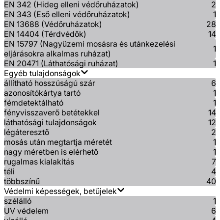
EN 342 (Hideg elleni védőruházatok)
2
EN 343 (Eső elleni védőruházatok)
1
EN 13688 (Védőruházatok)
28
EN 14404 (Térdvédők)
14
EN 15797 (Nagyüzemi mosásra és utánkezelési
1
eljárásokra alkalmas ruházat)
EN 20471 (Láthatósági ruházat)
1
Egyéb tulajdonságok
állítható hosszúságú szár
6
azonosítókártya tartó
1
fémdetektálható
1
fényvisszaverő betétekkel
14
láthatósági tulajdonságok
12
légáteresztő
2
mosás után megtartja méretét
1
nagy méretben is elérhető
1
rugalmas kialakítás
7
téli
4
többszínű
40
Védelmi képességek, betűjelek
szélálló
1
UV védelem
6