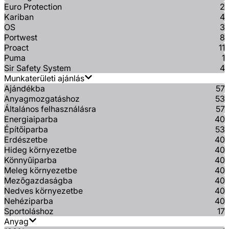
Euro Protection
2
Kariban
4
OS
3
Portwest
8
Proact
11
Puma
1
Sir Safety System
4
Munkaterületi ajánlás
Ajándékba
57
Anyagmozgatáshoz
53
Általános felhasználásra
57
Energiaiparba
40
Építőiparba
53
Erdészetbe
40
Hideg környezetbe
40
Könnyűiparba
40
Meleg környezetbe
40
Mezőgazdaságba
40
Nedves környezetbe
40
Nehéziparba
40
Sportoláshoz
17
Anyag