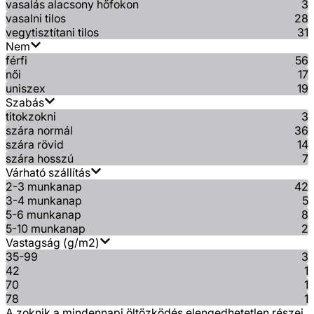
vasalás alacsony hőfokon
3
vasalni tilos
28
vegytisztítani tilos
31
Nem
férfi
56
női
17
uniszex
19
Szabás
titokzokni
3
szára normál
36
szára rövid
14
szára hosszú
7
Várható szállítás
2-3 munkanap
42
3-4 munkanap
5
5-6 munkanap
8
5-10 munkanap
2
Vastagság (g/m2)
35-99
3
42
1
70
1
78
1
A zoknik a mindennapi öltözködés elengedhetetlen részei,