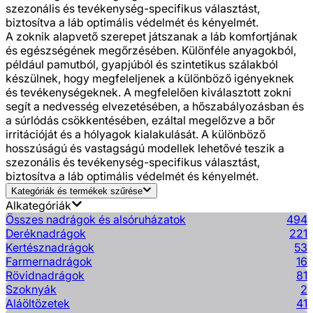
szezonális és tevékenység-specifikus választást,
biztosítva a láb optimális védelmét és kényelmét.
A zoknik alapvető szerepet játszanak a láb komfortjának
és egészségének megőrzésében. Különféle anyagokból,
például pamutból, gyapjúból és szintetikus szálakból
készülnek, hogy megfeleljenek a különböző igényeknek
és tevékenységeknek. A megfelelően kiválasztott zokni
segít a nedvesség elvezetésében, a hőszabályozásban és
a súrlódás csökkentésében, ezáltal megelőzve a bőr
irritációját és a hólyagok kialakulását. A különböző
hosszúságú és vastagságú modellek lehetővé teszik a
szezonális és tevékenység-specifikus választást,
biztosítva a láb optimális védelmét és kényelmét.
Kategóriák és termékek szűrése
Alkategóriák
Összes nadrágok és alsóruházatok
494
Deréknadrágok
221
Kertésznadrágok
53
Farmernadrágok
16
Rövidnadrágok
81
Szoknyák
2
Aláöltözetek
41