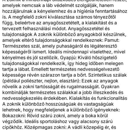
amelyek nemcsak a láb védelmét szolgálják, hanem
hozzájárulnak a kényelemhez és a higiénia fenntartásához
is. A megfelelő zokni kiválasztása számos tényezőtől
függ, beleértve az anyagösszetételt, a kialakítást és a
tervezett felhasználási módot. Anyagösszetétel és
tulajdonságok A zoknik különböző anyagokból készülnek,
amelyek eltérő tulajdonságokkal rendelkeznek: Pamut:
Természetes szál, amely puhaságáról és légáteresztő
képességéről ismert. Ideális mindennapi viselethez, mivel
kényelmes és jól szellőzik. Gyapjú: Kiváló hőszigetelő
tulajdonságokkal rendelkezik, így hideg időben melegen
tartja a lábat. Emellett természetes nedvességelvezető
képessége révén szárazon tartja a bőrt. Szintetikus szálak
(például poliészter, nejlon, elasztán): Ezek az anyagok
növelik a zokni tartósságát és rugalmasságát. Gyakran
kombinálják természetes szálakkal a jobb illeszkedés és
nedvességkezelés érdekében. Kialakítás és funkcionalitás
A zoknik különböző hosszúságúak és vastagságúak
lehetnek, hogy megfeleljenek a különböző igényeknek:
Bokazokni: Rövid szárú zokni, amely a boka körül
végződik. Ideális sportoláshoz vagy alacsony szárú
cipőkhöz. Középmagas zokni: A vádli közepéig ér, és