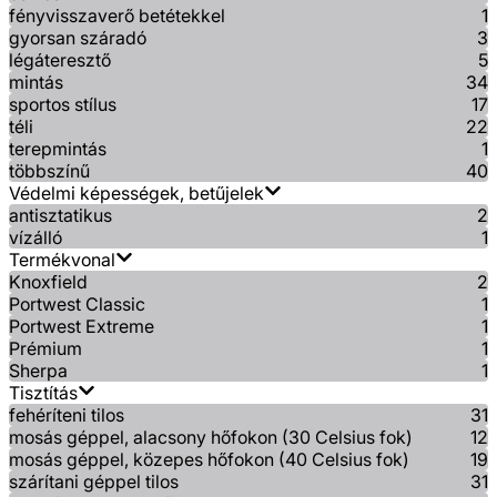
fényvisszaverő betétekkel
1
gyorsan száradó
3
légáteresztő
5
mintás
34
sportos stílus
17
téli
22
terepmintás
1
többszínű
40
Védelmi képességek, betűjelek
antisztatikus
2
vízálló
1
Termékvonal
Knoxfield
2
Portwest Classic
1
Portwest Extreme
1
Prémium
1
Sherpa
1
Tisztítás
fehéríteni tilos
31
mosás géppel, alacsony hőfokon (30 Celsius fok)
12
mosás géppel, közepes hőfokon (40 Celsius fok)
19
szárítani géppel tilos
31