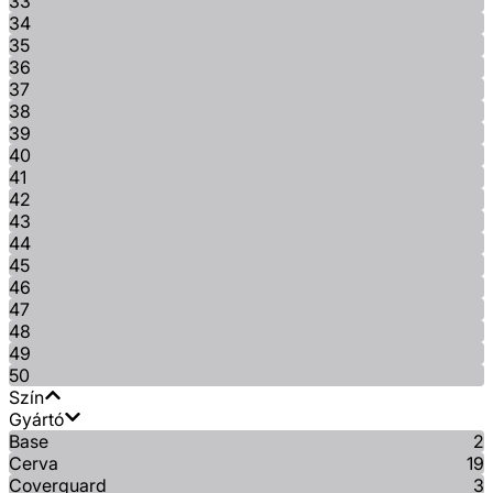
33
34
35
36
37
38
39
40
41
42
43
44
45
46
47
48
49
50
Szín
Gyártó
Base
2
Cerva
19
Coverguard
3