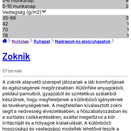
5-6 munkanap
8
5-10 munkanap
2
Vastagság (g/m2)
35-99
3
42
1
70
1
78
1
Nyitólap
Ruházat
Nadrágok és alsóruházatok
Zoknik
57
termék
A zoknik alapvető szerepet játszanak a láb komfortjának
és egészségének megőrzésében. Különféle anyagokból,
például pamutból, gyapjúból és szintetikus szálakból
készülnek, hogy megfeleljenek a különböző igényeknek
és tevékenységeknek. A megfelelően kiválasztott zokni
segít a nedvesség elvezetésében, a hőszabályozásban és
a súrlódás csökkentésében, ezáltal megelőzve a bőr
irritációját és a hólyagok kialakulását. A különböző
hosszúságú és vastagságú modellek lehetővé teszik a