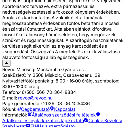
bizonyos lábproblémák esetén. Sportzoknik: Kifejezetten
sportoláshoz tervezve, extra párnázással és
nedvességelvezetéssel a fokozott kényelem érdekében.
Ápolás és karbantartás A zoknik élettartamának
meghosszabbítása érdekében fontos betartani a mosási
és szárítási útmutatókat. Általában ajánlott kifordítva
mosni őket alacsony hőmérsékleten, hogy megőrizzék
színüket és rugalmasságukat. A szárítógép használatának
kerülése segít elkerülni az anyag károsodását és a
zsugorodást. Összegzés A megfelelő zokni kiválasztása
alapvető fontosságú a láb egészségének.
Revoo Minőségi Munkaruha Gyártás és
Szaküzlet
Cím:
3508 Miskolc, Csabavezér u. 39.
Nyitva:
Hétfőtől péntekig: 8:00 - 16:00 óráig, szombaton:
8:00 - 12:00 óráig
Telefon:
46/560-566, 70-364-8884
E-mail:
revoo@revoo.hu
Page generated at:
2026. 08. 06. 10:54:36
Rólunk
Cégbemutató
Kapcsolat
Információk
Általános szerződési feltételek
Adatkezelési nyilatkozat és tájékoztató
Cookie Kezelési
Szabályzat
Elállás a szerződéstől