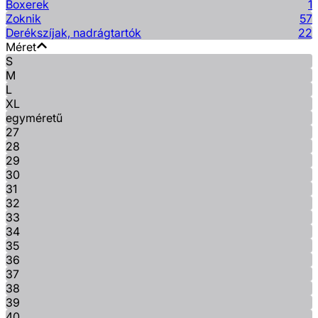
Boxerek
1
Zoknik
57
Derékszíjak, nadrágtartók
22
Méret
S
M
L
XL
egyméretű
27
28
29
30
31
32
33
34
35
36
37
38
39
40