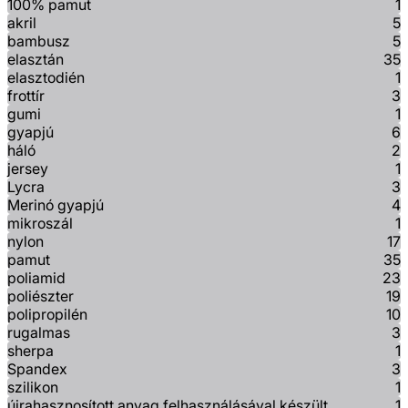
100% pamut
1
akril
5
bambusz
5
elasztán
35
elasztodién
1
frottír
3
gumi
1
gyapjú
6
háló
2
jersey
1
Lycra
3
Merinó gyapjú
4
mikroszál
1
nylon
17
pamut
35
poliamid
23
poliészter
19
polipropilén
10
rugalmas
3
sherpa
1
Spandex
3
szilikon
1
újrahasznosított anyag felhasználásával készült
1