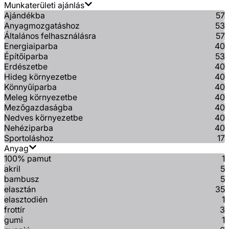
Munkaterületi ajánlás
Ajándékba
57
Anyagmozgatáshoz
53
Általános felhasználásra
57
Energiaiparba
40
Építőiparba
53
Erdészetbe
40
Hideg környezetbe
40
Könnyűiparba
40
Meleg környezetbe
40
Mezőgazdaságba
40
Nedves környezetbe
40
Nehéziparba
40
Sportoláshoz
17
Anyag
100% pamut
1
akril
5
bambusz
5
elasztán
35
elasztodién
1
frottír
3
gumi
1