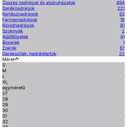
Összes nadrágok és alsóruházatok
494
Deréknadrágok
221
Kertésznadrágok
53
Farmernadrágok
16
Rövidnadrágok
81
Szoknyák
2
Aláöltözetek
41
Boxerek
1
Zoknik
57
Derékszíjak, nadrágtartók
22
Méret
S
M
L
XL
egyméretű
27
28
29
30
31
32