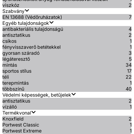
viszkóz
2
Szabvány
EN 13688 (Védőruházatok)
7
Egyéb tulajdonságok
antibakteriális tulajdonságú
4
antisztatikus
2
csíkos
1
fényvisszaverő betétekkel
1
gyorsan száradó
3
légáteresztő
5
mintás
34
sportos stílus
17
téli
22
terepmintás
1
többszínű
40
Védelmi képességek, betűjelek
antisztatikus
2
vízálló
1
Termékvonal
Knoxfield
2
Portwest Classic
1
Portwest Extreme
1