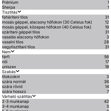
Prémium
1
Sherpa
1
Tisztítás
fehéríteni tilos
31
mosás géppel, alacsony hőfokon (30 Celsius fok)
12
mosás géppel, közepes hőfokon (40 Celsius fok)
19
szárítani géppel tilos
31
vasalás alacsony hőfokon
3
vasalni tilos
28
vegytisztítani tilos
31
Nem
férfi
56
női
17
uniszex
19
Szabás
titokzokni
3
szára normál
36
szára rövid
14
szára hosszú
7
Várható szállítás
2-3 munkanap
42
3-4 munkanap
5