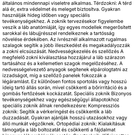
általános mindennapi viseletre alkalmas. Térdzokni: A térd
alá ér, extra védelmet és meleget biztosítva. Gyakran
használják hideg időben vagy speciális
tevékenységekhez. A zoknik tervezésekor figyelembe
veszik a láb anatómiáját, így egyes modellek megerősített
sarokkal és lábujjrésszel rendelkeznek a tartósság
növelése érdekében. Az ívrésznél alkalmazott rugalmas
szalagok segítik a jobb illeszkedést és megakadályozzák
a zokni elcsúszását. Nedvességkezelés és szellőzés A
megfelelő zokni kiválasztása hozzájárul a láb szárazon
tartásához és a kellemetlen szagok megelőzéséhez. A
nedvességelvezető anyagok segítenek elpárologtatni az
izzadságot, míg a szellőző panelek fokozzák a
légáramlást. Ez különösen fontos sportolás vagy hosszú
ideig tartó állás során, mivel csökkenti a bőrirritáció és a
gombás fertőzések kockázatát. Speciális zoknik Bizonyos
tevékenységekhez vagy egészségügyi állapotokhoz
speciális zoknik állnak rendelkezésre: Kompressziós
zoknik: Segítik a vérkeringést és csökkentik a láb
duzzadását. Gyakran ajánlják hosszú utazásokhoz vagy
álló munkát végzőknek. Ortopédiai zoknik: Kialakításuk
támogatja a láb boltozatát és csökkenti a fájdalmat