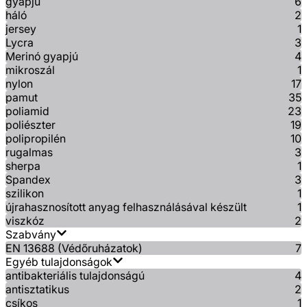
gyapjú
6
háló
2
jersey
1
Lycra
3
Merinó gyapjú
4
mikroszál
1
nylon
17
pamut
35
poliamid
23
poliészter
19
polipropilén
10
rugalmas
3
sherpa
1
Spandex
3
szilikon
1
újrahasznosított anyag felhasználásával készült
1
viszkóz
2
Szabvány
EN 13688 (Védőruházatok)
7
Egyéb tulajdonságok
antibakteriális tulajdonságú
4
antisztatikus
2
csíkos
1