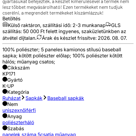
gyártásukat befejezték, a készlet kimerülésével a termék nem
lesz többet megvásárolható! Ezen termékeket nem tudjuk
cserélni, a megrendelt termékeket kiszámlázzuk!
Betöltés
Külső raktáron, szállítási idő:
2-3 munkanap
GLS
szállítás: 50 000 Ft felett ingyenes, szaküzletünkben az
átvétel díjtalan.
Árak és készlet frissítve:
2026. 08. 07.
100% poliészter; 5 paneles kamionos stílusú baseball
sapka; kötött poliészter előlap; 100% poliészter kötött
hálós; műanyag csatos;
Cikkszám
KP171
Gyártó
K-UP
Kategória
Ruházat
Sapkák
Baseball sapkák
Nem
uniszex
női
férfi
Anyag
poliészter
háló
Szabás
panelek száma 5
csatja műanyag