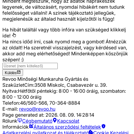
Mindent megteszünk, hogy az adatok naprakészek
legyenek, de változásért, nyomdai hibákért nem tudunk
felelősséget vállalni! A színek tájékoztató jellegűek,
megjelenésük az általad használt kijelzőtől is függ!
Ha hibát találtál vagy több infóra van szükséged
klikkelj
ide!
Ha nincs időd írni, csak nyomd meg a gombot! Átnézzük
az oldalt! Ha szeretnél visszajelzést, vagy kérdésed van,
akkor add meg elérhetőséged! Mindenképpen köszönjük
szépen! :)
Küldés
Revoo Minőségi Munkaruha Gyártás és
Szaküzlet
Cím:
3508 Miskolc, Csabavezér u. 39.
Nyitva:
Hétfőtől péntekig: 8:00 - 16:00 óráig, szombaton:
8:00 - 12:00 óráig
Telefon:
46/560-566, 70-364-8884
E-mail:
revoo@revoo.hu
Page generated at:
2026. 08. 09. 14:28:14
Rólunk
Cégbemutató
Kapcsolat
Információk
Általános szerződési feltételek
Adatkezelési nyilatkozat és tájékoztató
Cookie Kezelési