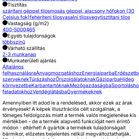
Tisztítás
szárítani géppel tilos
mosás géppel, alacsony hőfokon (30
Celsius fok)
fehéríteni tilos
vasalni tilos
vegytisztítani tilos
Vastagság (g/m2)
400-5000
465
Egyéb tulajdonságok
többszínű
Várható szállítás
2-3 munkanap
Munkaterületi ajánlás
Általános
felhasználásra
Anyagmozgatáshoz
Energiaiparba
Erdészetb
szerveknek
Túrázáshoz
Őrszolgálatoknak
Gáziparba
Hideg
környezetbe
Karbantartóknak
Mezőgazdaságba
Sportolásho
feladatokhoz
Vendéglátásba
Gyermekeknek
Amennyiben itt adod le a rendelésed, akkor ezek az árak
érvényesek! A képek illusztrációs célt szolgálnak, a
tömeges feldolgozás miatt a termék valós megjelenése kis
mértékben - de a termék alapvető funkcióját nem érintő
módon - eltérhet! A gyártók a termékek tulajdonságait
bármikor, előzetes bejelentés nélkül megváltoztathatják.