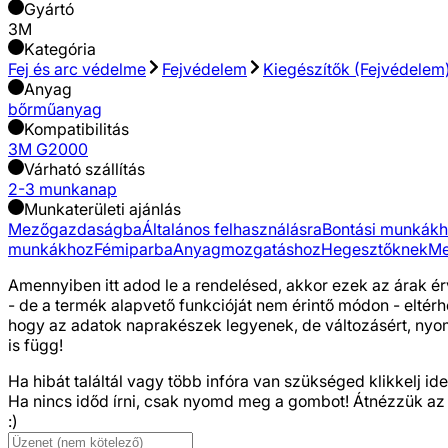
Gyártó
3M
Kategória
Fej és arc védelme
Fejvédelem
Kiegészítők (Fejvédelem
Anyag
bőr
műanyag
Kompatibilitás
3M G2000
Várható szállítás
2-3 munkanap
Munkaterületi ajánlás
Mezőgazdaságba
Általános felhasználásra
Bontási munkák
munkákhoz
Fémiparba
Anyagmozgatáshoz
Hegesztőknek
Me
Amennyiben itt adod le a rendelésed, akkor ezek az árak ér
- de a termék alapvető funkcióját nem érintő módon - eltér
hogy az adatok naprakészek legyenek, de változásért, nyomda
is függ!
Ha hibát találtál vagy több infóra van szükséged
klikkelj ide
Ha nincs időd írni, csak nyomd meg a gombot! Átnézzük az
:)