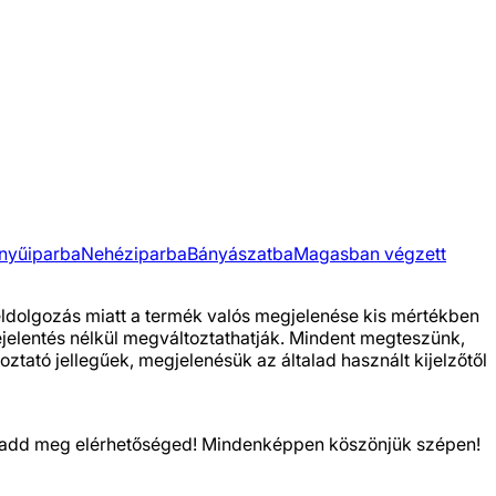
nyűiparba
Nehéziparba
Bányászatba
Magasban végzett
feldolgozás miatt a termék valós megjelenése kis mértékben
bejelentés nélkül megváltoztathatják. Mindent megteszünk,
ztató jellegűek, megjelenésük az általad használt kijelzőtől
kor add meg elérhetőséged! Mindenképpen köszönjük szépen!