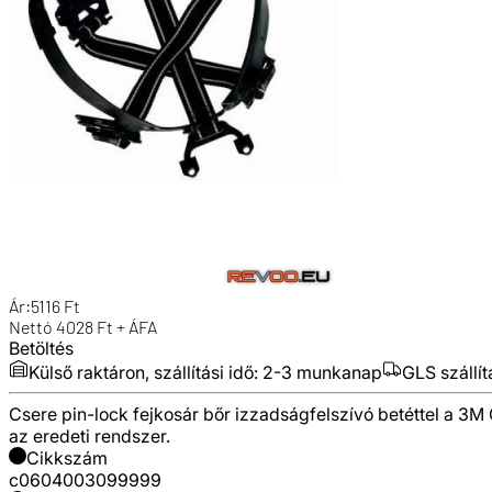
Ár:
5116
Ft
Nettó
4028
Ft + ÁFA
Betöltés
Külső raktáron, szállítási idő:
2-3 munkanap
GLS szállít
Csere pin-lock fejkosár bőr izzadságfelszívó betéttel a 3M
az eredeti rendszer.
Cikkszám
c0604003099999