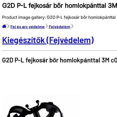
G2D P-L fejkosár bőr homlokpánttal
Product image gallery:
G2D P-L fejkosár bőr homlokpántt
Fej és arc védelme
Fejvédelem
Kiegészítők (Fejvédelem)
G2D P-L fejkosár bőr homlokpánttal
3M
c