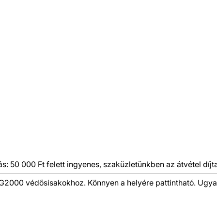
ás: 50 000 Ft felett ingyenes, szaküzletünkben az átvétel díjt
 G2000 védősisakokhoz. Könnyen a helyére pattintható. Ugyana