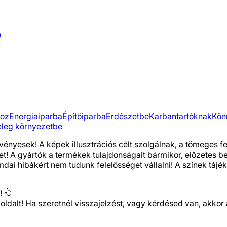
)
hoz
Energiaiparba
Építőiparba
Erdészetbe
Karbantartóknak
Kön
leg környezetbe
vényesek! A képek illusztrációs célt szolgálnak, a tömeges 
het! A gyártók a termékek tulajdonságait bármikor, előzetes 
i hibákért nem tudunk felelősséget vállalni! A színek tájéko
!
 oldalt! Ha szeretnél visszajelzést, vagy kérdésed van, ak