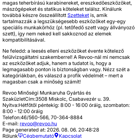
magas teherbírású karabinereket, ereszkedőeszközöket,
mászógépeket és statikus köteleket találsz. Kínálunk
továbbá készre összeállított
Szetteket
is, amik
tartalmazzák a legszükségesebb eszközöket egy-egy
speciális munkakörhöz (pl. tetőfedő szett vagy állványozó
szett), így nem neked kell sakkoznod az elemek
kompatibilitásával.
Ne feledd: a leesés elleni eszközöket évente kötelező
felülvizsgáltatni szakemberrel! A Revoo-nál mi nemcsak
az eszközöket adjuk, hanem a tudatot is, hogy a
legmagasabb ponton is biztonságban vagy. Nézz szét a
kategóriákban, és válaszd a profik védelmét – mert a
magasban csak a minőség számít!
Revoo Minőségi Munkaruha Gyártás és
Szaküzlet
Cím:
3508 Miskolc, Csabavezér u. 39.
Nyitva:
Hétfőtől péntekig: 8:00 - 16:00 óráig, szombaton:
8:00 - 12:00 óráig
Telefon:
46/560-566, 70-364-8884
E-mail:
revoo@revoo.hu
Page generated at:
2026. 08. 06. 20:48:28
Rólunk
Cégbemutató
Kapcsolat