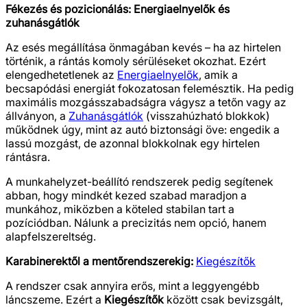
Fékezés és pozicionálás: Energiaelnyelők és
zuhanásgátlók
Az esés megállítása önmagában kevés – ha az hirtelen
történik, a rántás komoly sérüléseket okozhat. Ezért
elengedhetetlenek az
Energiaelnyelők
, amik a
becsapódási energiát fokozatosan felemésztik. Ha pedig
maximális mozgásszabadságra vágysz a tetőn vagy az
állványon, a
Zuhanásgátlók
(visszahúzható blokkok)
működnek úgy, mint az autó biztonsági öve: engedik a
lassú mozgást, de azonnal blokkolnak egy hirtelen
rántásra.
A munkahelyzet-beállító rendszerek pedig segítenek
abban, hogy mindkét kezed szabad maradjon a
munkához, miközben a köteled stabilan tart a
pozíciódban. Nálunk a precizitás nem opció, hanem
alapfelszereltség.
Karabinerektől a mentőrendszerekig:
Kiegészítők
A rendszer csak annyira erős, mint a leggyengébb
láncszeme. Ezért a
Kiegészítők
között csak bevizsgált,