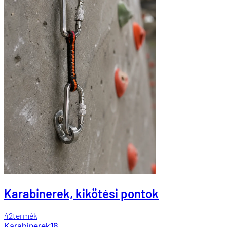
Karabinerek, kikötési pontok
42
termék
Karabinerek
18