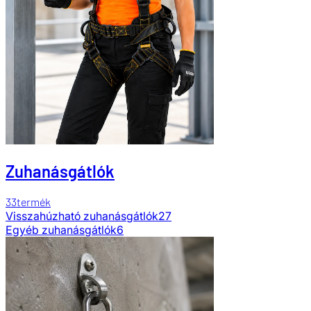
Zuhanásgátlók
33
termék
Visszahúzható zuhanásgátlók
27
Egyéb zuhanásgátlók
6