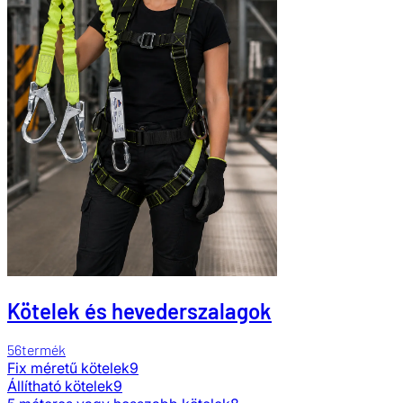
Kötelek és hevederszalagok
56
termék
Fix méretű kötelek
9
Állítható kötelek
9