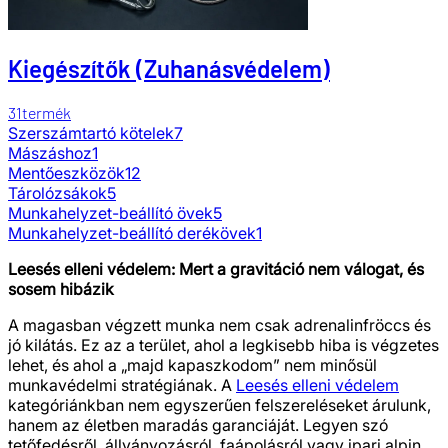
Kiegészítők (Zuhanásvédelem)
31
termék
Szerszámtartó kötelek
7
Mászáshoz
1
Mentőeszközök
12
Tárolózsákok
5
Munkahelyzet-beállító övek
5
Munkahelyzet-beállító derékövek
1
Leesés elleni védelem: Mert a gravitáció nem válogat, és
sosem hibázik
A magasban végzett munka nem csak adrenalinfröccs és
jó kilátás. Ez az a terület, ahol a legkisebb hiba is végzetes
lehet, és ahol a „majd kapaszkodom” nem minősül
munkavédelmi stratégiának. A
Leesés elleni védelem
kategóriánkban nem egyszerűen felszereléseket árulunk,
hanem az életben maradás garanciáját. Legyen szó
tetőfedésről, állványozásról, faápolásról vagy ipari alpin