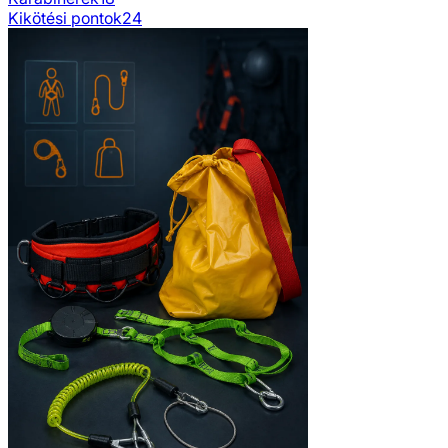
Kikötési pontok
24