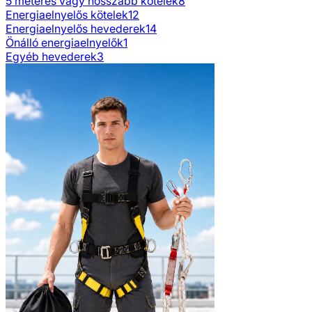
5 méteres vagy hosszabb kötelek
8
Energiaelnyelős kötelek
12
Energiaelnyelős hevederek
14
Önálló energiaelnyelők
1
Egyéb hevederek
3