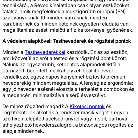
technikáról, a Revoo kínálatában csak olyan eszközöket
találsz, amik megfelelnek a legszigorúbb európai (EN)
szabványoknak. Itt minden varrásnak, minden
karabinernek és minden kötélnek egyetlen feladata van:
megállítani az esést, mielőtt a fizika törvényei győznének.
A védelem alapkövei: Testhevederek és rögzítési pontok
Minden a
Testhevederekkel
kezdődik. Ez az az eszköz,
ami közvetíti az erőt a tested és a rögzítési pont között.
Nálunk az egyszerűbb, kétpontos alapmodellektől a
párnázott, beépített munkahelyzet-beállító övvel
rendelkező, egész napos kényelmet biztosító prémium
hevederekig mindent megtalálsz. A lényeg az ergonómia:
egy jó heveder esésnél elosztja a terhelést a combokon és
a medencén, minimalizálva a sérülésveszélyt.
De mihez rögzíted magad? A
Kikötési pontok
és
rögzítőkötelek alkotják a rendszer másik végét. Legyen
szó fixen telepített acélsodronyról vagy mobil, bárhová
áthelyezhető hevederszalagról, a biztonságos rögzítés az
alapja mindennek.