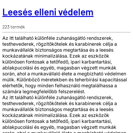
Leesés elleni védelem
223
termék
Az itt található különféle zuhanásgátló rendszerek,
testhevederek, rögzítőkötelek és karabinerek célja a
munkavállalók biztonságos megtartása és a leesés
kockázatának minimalizálása. Ezek az eszközök
különösen fontosak a tetőfedő, ipari karbantartási,
ablakpucolási és egyéb, magasban végzett munkák
során, ahol a munkavállaló élete a megbízható védelmen
múlik. Különböző méretekben és teherbírási kapacitással
elérhetők, hogy minden felhasználó megtalálhassa a
számára legmegfelelőbb felszerelést.
Az itt található különféle zuhanásgátló rendszerek,
testhevederek, rögzítőkötelek és karabinerek célja a
munkavállalók biztonságos megtartása és a leesés
kockázatának minimalizálása. Ezek az eszközök
különösen fontosak a tetőfedő, ipari karbantartási,
ablakpucolási és egyéb, magasban végzett munkák
során, ahol a munkavállaló élete a megbízható védelmen