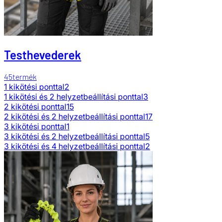
Testhevederek
45
termék
1 kikötési ponttal
2
1 kikötési és 2 helyzetbeállítási ponttal
3
2 kikötési ponttal
15
2 kikötési és 2 helyzetbeállítási ponttal
17
3 kikötési ponttal
1
3 kikötési és 2 helyzetbeállítási ponttal
5
3 kikötési és 4 helyzetbeállítási ponttal
2