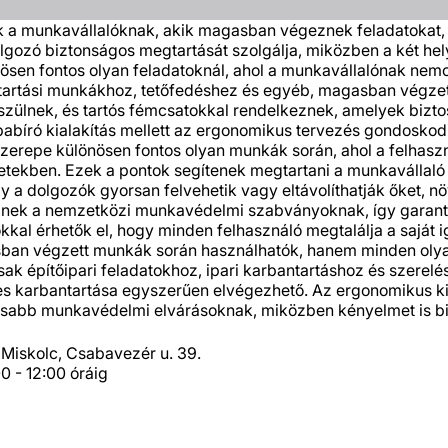
k a munkavállalóknak, akik magasban végeznek feladatokat,
ozó biztonságos megtartását szolgálja, miközben a két helyz
ösen fontos olyan feladatoknál, ahol a munkavállalónak nem
rbantartási munkákhoz, tetőfedéshez és egyéb, magasban végze
ülnek, és tartós fémcsatokkal rendelkeznek, amelyek biztosí
író kialakítás mellett az ergonomikus tervezés gondoskodik
 szerepe különösen fontos olyan munkák során, ahol a felhaszn
tekben. Ezek a pontok segítenek megtartani a munkavállaló m
 a dolgozók gyorsan felvehetik vagy eltávolíthatják őket, n
lelnek a nemzetközi munkavédelmi szabványoknak, így garan
al érhetők el, hogy minden felhasználó megtalálja a saját i
an végzett munkák során használhatók, hanem minden olyan f
k építőipari feladatokhoz, ipari karbantartáshoz és szerelé
 karbantartása egyszerűen elvégezhető. Az ergonomikus kial
asabb munkavédelmi elvárásoknak, miközben kényelmet is bi
Miskolc, Csabavezér u. 39.
0 - 12:00 óráig