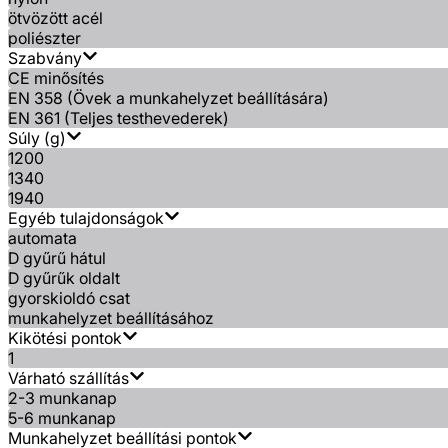
ötvözött acél
poliészter
Szabvány
CE minősítés
EN 358 (Övek a munkahelyzet beállítására)
EN 361 (Teljes testhevederek)
Súly (g)
1200
1340
1940
Egyéb tulajdonságok
automata
D gyűrű hátul
D gyűrűk oldalt
gyorskioldó csat
munkahelyzet beállításához
Kikötési pontok
1
Várható szállítás
2-3 munkanap
5-6 munkanap
Munkahelyzet beállítási pontok