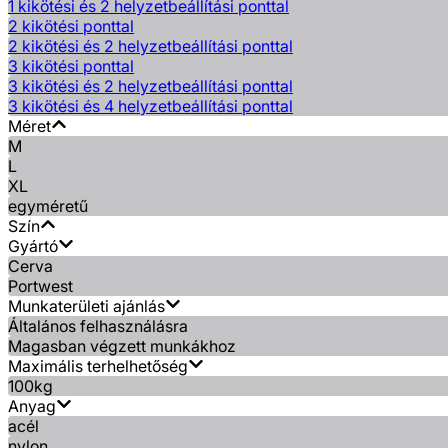
1 kikötési és 2 helyzetbeállítási ponttal
2 kikötési ponttal
2 kikötési és 2 helyzetbeállítási ponttal
3 kikötési ponttal
3 kikötési és 2 helyzetbeállítási ponttal
3 kikötési és 4 helyzetbeállítási ponttal
Méret
M
L
XL
egyméretű
Szín
Gyártó
Cerva
Portwest
Munkaterületi ajánlás
Általános felhasználásra
Magasban végzett munkákhoz
Maximális terhelhetőség
100kg
Anyag
acél
nylon