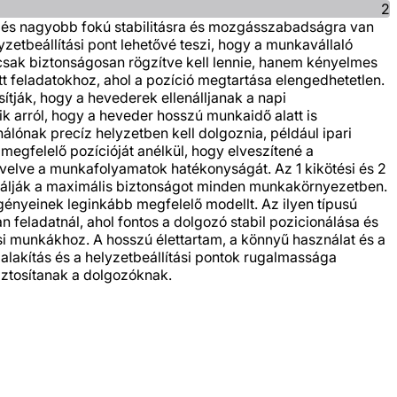
2
 és nagyobb fokú stabilitásra és mozgásszabadságra van
etbeállítási pont lehetővé teszi, hogy a munkavállaló
csak biztonságosan rögzítve kell lennie, hanem kényelmes
tt feladatokhoz, ahol a pozíció megtartása elengedhetetlen.
tják, hogy a hevederek ellenálljanak a napi
 arról, hogy a heveder hosszú munkaidő alatt is
álónak precíz helyzetben kell dolgoznia, például ipari
egfelelő pozícióját anélkül, hogy elveszítené a
övelve a munkafolyamatok hatékonyságát. Az 1 kikötési és 2
tálják a maximális biztonságot minden munkakörnyezetben.
gényeinek leginkább megfelelő modellt. Az ilyen típusú
eladatnál, ahol fontos a dolgozó stabil pozicionálása és
si munkákhoz. A hosszú élettartam, a könnyű használat és a
akítás és a helyzetbeállítási pontok rugalmassága
ztosítanak a dolgozóknak.