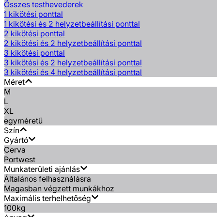
Összes testhevederek
1 kikötési ponttal
1 kikötési és 2 helyzetbeállítási ponttal
2 kikötési ponttal
2 kikötési és 2 helyzetbeállítási ponttal
3 kikötési ponttal
3 kikötési és 2 helyzetbeállítási ponttal
3 kikötési és 4 helyzetbeállítási ponttal
Méret
M
L
XL
egyméretű
Szín
Gyártó
Cerva
Portwest
Munkaterületi ajánlás
Általános felhasználásra
Magasban végzett munkákhoz
Maximális terhelhetőség
100kg