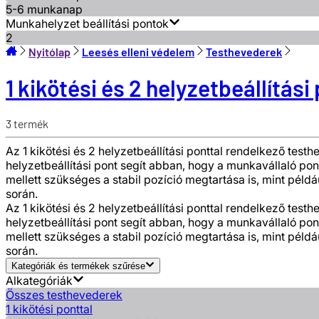
5-6 munkanap
Munkahelyzet beállítási pontok
2
Nyitólap
Leesés elleni védelem
Testhevederek
1 kikötési és 2 helyzetbeállítási
3
termék
Az 1 kikötési és 2 helyzetbeállítási ponttal rendelkező tes
helyzetbeállítási pont segít abban, hogy a munkavállaló p
mellett szükséges a stabil pozíció megtartása is, mint péld
során.
Az 1 kikötési és 2 helyzetbeállítási ponttal rendelkező tes
helyzetbeállítási pont segít abban, hogy a munkavállaló p
mellett szükséges a stabil pozíció megtartása is, mint péld
során.
Kategóriák és termékek szűrése
Alkategóriák
Összes testhevederek
1 kikötési ponttal