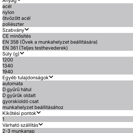
Anyag
acél
nylon
ötvözött acél
poliészter
Szabvány
CE minősítés
EN 358 (Övek a munkahelyzet beállítására)
EN 361 (Teljes testhevederek)
Súly (g)
1200
1340
1940
Egyéb tulajdonságok
automata
D gyűrű hátul
D gyűrűk oldalt
gyorskioldó csat
munkahelyzet beállításához
Kikötési pontok
1
Várható szállítás
2-3 munkanap