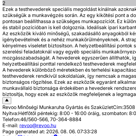
2
Ezek a testhevederek speciális megoldást kínálnak azokna
szükségük a munkavégzés során. Az egy kikötési pont a dolg
pontosan beállíthassa a szükséges munkapozíciót. Ez külön
és stabil pozícióban is kell dolgoznia. Ideálisak ipari ka
Az eszközök kiváló minőségű, szakadásálló anyagokból kész
igénybevételnek és a nehéz munkakörülményeknek. A strapab
kényelmes viseletet biztosítson. A helyzetbeállítási pontok
szerelési feladatoknál vagy egyéb speciális munkakörnyeze
mozgásszabadságát. A hevederek egyszerűen állíthatók, így
helyzetbeállítási ponttal rendelkező testhevederek megfe
A hevederek különböző méretekben és terhelési kapacitásokk
testhevederek rendkívül sokoldalúak, így nemcsak a magasb
biztonságos rögzítése. Ezek az eszközök egyaránt alkalmasa
munkavállaló biztonsága érdekében a hevederek rendszeres
biztosítja, hogy ezek az eszközök megfeleljenek a legmag
Revoo Minőségi Munkaruha Gyártás és Szaküzlet
Cím:
3508 
Nyitva:
Hétfőtől péntekig: 8:00 - 16:00 óráig, szombaton: 8:0
Telefon:
46/560-566, 70-364-8884
E-mail:
revoo@revoo.hu
Page generated at:
2026. 08. 06. 07:33:28