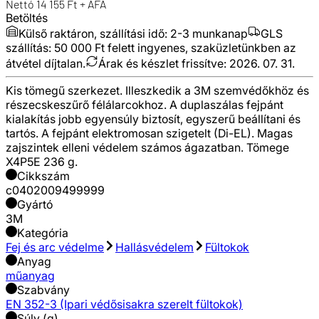
Nettó
14 155
Ft + ÁFA
Betöltés
Külső raktáron, szállítási idő:
2-3 munkanap
GLS
szállítás: 50 000 Ft felett ingyenes, szaküzletünkben az
átvétel díjtalan.
Árak és készlet frissítve:
2026. 07. 31.
Kis tömegű szerkezet. Illeszkedik a 3M szemvédőkhöz és
részecskeszűrő félálarcokhoz. A duplaszálas fejpánt
kialakítás jobb egyensúly biztosít, egyszerű beállítani és
tartós. A fejpánt elektromosan szigetelt (Di-EL). Magas
zajszintek elleni védelem számos ágazatban. Tömege
X4P5E 236 g.
Cikkszám
c0402009499999
Gyártó
3M
Kategória
Fej és arc védelme
Hallásvédelem
Fültokok
Anyag
műanyag
Szabvány
EN 352-3 (Ipari védősisakra szerelt fültokok)
Súly (g)