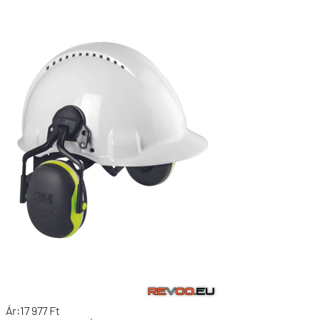
Ár:
17 977
Ft