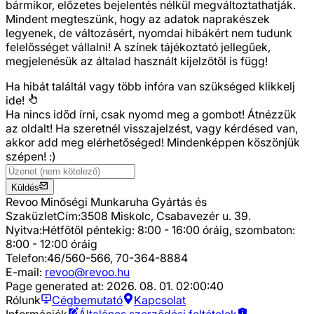
bármikor, előzetes bejelentés nélkül megváltoztathatják.
Mindent megteszünk, hogy az adatok naprakészek
legyenek, de változásért, nyomdai hibákért nem tudunk
felelősséget vállalni! A színek tájékoztató jellegűek,
megjelenésük az általad használt kijelzőtől is függ!
Ha hibát találtál vagy több infóra van szükséged
klikkelj
ide!
Ha nincs időd írni, csak nyomd meg a gombot! Átnézzük
az oldalt! Ha szeretnél visszajelzést, vagy kérdésed van,
akkor add meg elérhetőséged! Mindenképpen köszönjük
szépen! :)
Küldés
Revoo Minőségi Munkaruha Gyártás és
Szaküzlet
Cím:
3508 Miskolc, Csabavezér u. 39.
Nyitva:
Hétfőtől péntekig: 8:00 - 16:00 óráig, szombaton:
8:00 - 12:00 óráig
Telefon:
46/560-566, 70-364-8884
E-mail:
revoo@revoo.hu
Page generated at:
2026. 08. 01. 02:00:40
Rólunk
Cégbemutató
Kapcsolat
Információk
Általános szerződési feltételek