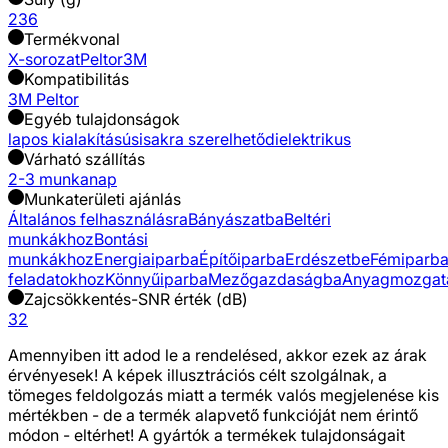
236
Termékvonal
X-sorozat
Peltor
3M
Kompatibilitás
3M Peltor
Egyéb tulajdonságok
lapos kialakítású
sisakra szerelhető
dielektrikus
Várható szállítás
2-3 munkanap
Munkaterületi ajánlás
Általános felhasználásra
Bányászatba
Beltéri
munkákhoz
Bontási
munkákhoz
Energiaiparba
Építőiparba
Erdészetbe
Fémiparb
feladatokhoz
Könnyűiparba
Mezőgazdaságba
Anyagmozgat
Zajcsökkentés-SNR érték (dB)
32
Amennyiben itt adod le a rendelésed, akkor ezek az árak
érvényesek! A képek illusztrációs célt szolgálnak, a
tömeges feldolgozás miatt a termék valós megjelenése kis
mértékben - de a termék alapvető funkcióját nem érintő
módon - eltérhet! A gyártók a termékek tulajdonságait