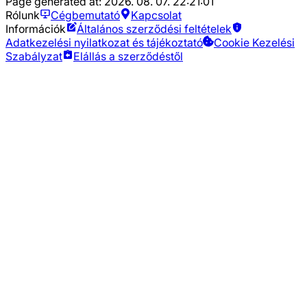
Page generated at:
2026. 08. 07. 22:21:01
Rólunk
Cégbemutató
Kapcsolat
Információk
Általános szerződési feltételek
Adatkezelési nyilatkozat és tájékoztató
Cookie Kezelési
Szabályzat
Elállás a szerződéstől