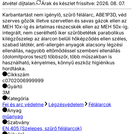
átvétel díjtalan.
Árak és készlet frissítve:
2026. 08. 07.
Karbantartást nem igénylő, szűrő félálarc, ABE1P3D, véd
szerves gőzök illetve szervetlen és savas gázok ellen az
MEH 10x-ig és ártalmas részecskék ellen az MEH 50x-ig.
integrált, nem cserélhető iker szűrőbetétek parabolikus
kilégzőszelep az álarcon belüli hőképződés ellen széles,
szabad látótér, anti-allergén anyagok alacsony légzési
ellenállás, nagyobb eltömődéssel szembeni ellenállás
(dolomitporos teszt) többször, több műszakban is
használható, kényelmes, könnyű eszköz higiénikus
hordtáska.
Cikkszám
c0702006999999
Gyártó
3M
Kategória
Fej és arc védelme
Légzésvédelem
Félálarcok
Anyag
műanyag
Szabvány
EN 405 (Szelepes, szűrő félálarcok)