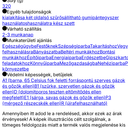
Súly (g)
320
Egyéb tulajdonságok
kialakítása két oldalsó szűrős
állítható gumipánt
egyszer
használatos
használatra kész szett
Várható szállítás
2-3 munkanap
Munkaterületi ajánlás
Egészségügybe
Festőknek
Szépségiparba
Takarításhoz
Vegy
felhasználásra
Bányászatba
Beltéri munkákhoz
Bontási
munkákhoz
Építőiparba
Energiaiparba
Erdészetbe
Gipszkart
feladatokhoz
Könnyűiparba
Mezőgazdaságba
Nehéziparba
P
környezetbe
Védelmi képességek, betűjelek
A1 (barna, 65 Celsius fok feletti forráspontú szerves gázok
és gőzök ellen)
B1 (szürke, szervetlen gázok és gőzök
ellen)
D (dolomitporos teszten eltőmítődés ellen
megfelelt)
E1 (sárga, savas gázok és gőzök ellen)
P3
(mérgező részecskék ellen)
R (újrafelhasználható)
Amennyiben itt adod le a rendelésed, akkor ezek az árak
érvényesek! A képek illusztrációs célt szolgálnak, a
tömeges feldolgozás miatt a termék valós megjelenése kis