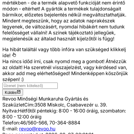
mértékben - de a termék alapvető funkcióját nem érintő
módon - eltérhet! A gyártók a termékek tulajdonságait
bármikor, előzetes bejelentés nélkül megváltoztathatják.
Mindent megteszünk, hogy az adatok naprakészek
legyenek, de változásért, nyomdai hibákért nem tudunk
felelősséget vállalni! A színek tájékoztató jellegűek,
megjelenésük az általad használt kijelzőtől is függ!
Ha hibát találtál vagy több infóra van szükséged
klikkelj
ide!
Ha nincs időd írni, csak nyomd meg a gombot! Átnézzük
az oldalt! Ha szeretnél visszajelzést, vagy kérdésed van,
akkor add meg elérhetőséged! Mindenképpen köszönjük
szépen! :)
Küldés
Revoo Minőségi Munkaruha Gyártás és
Szaküzlet
Cím:
3508 Miskolc, Csabavezér u. 39.
Nyitva:
Hétfőtől péntekig: 8:00 - 16:00 óráig, szombaton:
8:00 - 12:00 óráig
Telefon:
46/560-566, 70-364-8884
E-mail:
revoo@revoo.hu