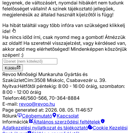
legyenek, de változásért, nyomdai hibákért nem tudunk
felelősséget vállalni! A színek tájékoztató jellegűek,
megjelenésük az általad használt kijelzőtől is függ!
Ha hibát találtál vagy több infóra van szükséged
klikkelj
ide!
Ha nincs időd írni, csak nyomd meg a gombot! Átnézzük
az oldalt! Ha szeretnél visszajelzést, vagy kérdésed van,
akkor add meg elérhetőséged! Mindenképpen köszönjük
szépen! :)
Küldés
Revoo Minőségi Munkaruha Gyártás és
Szaküzlet
Cím:
3508 Miskolc, Csabavezér u. 39.
Nyitva:
Hétfőtől péntekig: 8:00 - 16:00 óráig, szombaton:
8:00 - 12:00 óráig
Telefon:
46/560-566, 70-364-8884
E-mail:
revoo@revoo.hu
Page generated at:
2026. 08. 05. 11:46:57
Rólunk
Cégbemutató
Kapcsolat
Információk
Általános szerződési feltételek
Adatkezelési nyilatkozat és tájékoztató
Cookie Kezelési