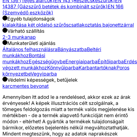
EN 136 (Teljes álarcok)
EN 143 (Részecskeszűrők)
EN
14387 (Gázszűrő betétek és kombinált szűrők)
EN 166
(Szemvédő eszközök)
Egyéb tulajdonságok
kialakítása két oldalsó szűrős
csatlakoztatás bajonettzárral
Várható szállítás
2-3 munkanap
Munkaterületi ajánlás
Általános felhasználásra
Bányászatba
Beltéri
munkákhoz
Bontási
munkákhoz
Egészségügybe
Energiaiparba
Építőiparba
Erdés
végzett munkákhoz
Könnyűiparba
Karbantartóknak
Poros
környezetbe
Vegyiparba
Védelmi képességek, betűjelek
karcmentes bevonat
Amennyiben itt adod le a rendelésed, akkor ezek az árak
érvényesek! A képek illusztrációs célt szolgálnak, a
tömeges feldolgozás miatt a termék valós megjelenése kis
mértékben - de a termék alapvető funkcióját nem érintő
módon - eltérhet! A gyártók a termékek tulajdonságait
bármikor, előzetes bejelentés nélkül megváltoztathatják.
Mindent megteszünk, hogy az adatok naprakészek