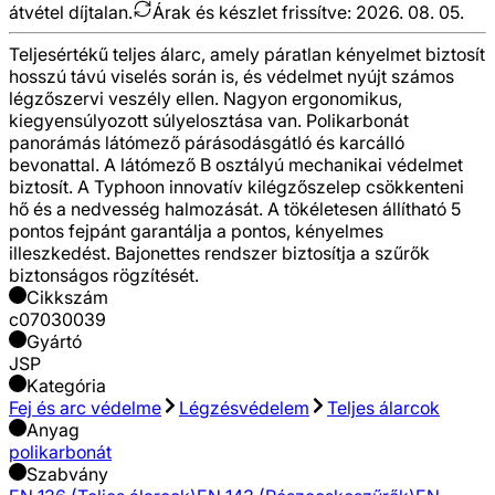
átvétel díjtalan.
Árak és készlet frissítve:
2026. 08. 05.
Teljesértékű teljes álarc, amely páratlan kényelmet biztosít
hosszú távú viselés során is, és védelmet nyújt számos
légzőszervi veszély ellen. Nagyon ergonomikus,
kiegyensúlyozott súlyelosztása van. Polikarbonát
panorámás látómező párásodásgátló és karcálló
bevonattal. A látómező B osztályú mechanikai védelmet
biztosít. A Typhoon innovatív kilégzőszelep csökkenteni
hő és a nedvesség halmozását. A tökéletesen állítható 5
pontos fejpánt garantálja a pontos, kényelmes
illeszkedést. Bajonettes rendszer biztosítja a szűrők
biztonságos rögzítését.
Cikkszám
c07030039
Gyártó
JSP
Kategória
Fej és arc védelme
Légzésvédelem
Teljes álarcok
Anyag
polikarbonát
Szabvány