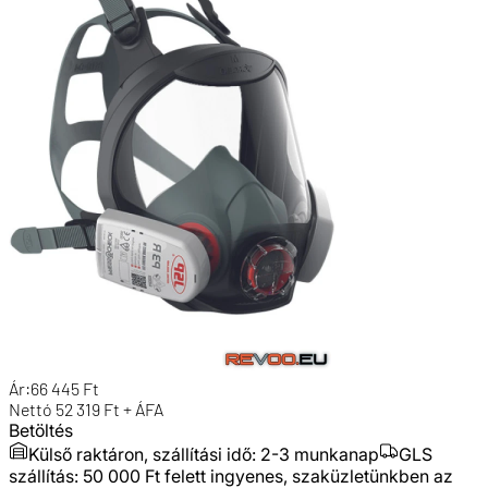
Ár:
66 445
Ft
Nettó
52 319
Ft + ÁFA
Betöltés
Külső raktáron, szállítási idő:
2-3 munkanap
GLS
szállítás: 50 000 Ft felett ingyenes, szaküzletünkben az