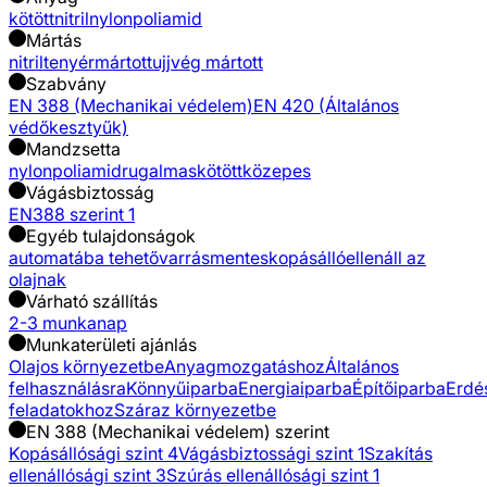
kötött
nitril
nylon
poliamid
Mártás
nitril
tenyérmártott
ujjvég mártott
Szabvány
EN 388 (Mechanikai védelem)
EN 420 (Általános
védőkesztyűk)
Mandzsetta
nylon
poliamid
rugalmas
kötött
közepes
Vágásbiztosság
EN388 szerint 1
Egyéb tulajdonságok
automatába tehető
varrásmentes
kopásálló
ellenáll az
olajnak
Várható szállítás
2-3 munkanap
Munkaterületi ajánlás
Olajos környezetbe
Anyagmozgatáshoz
Általános
felhasználásra
Könnyűiparba
Energiaiparba
Építőiparba
Erdé
feladatokhoz
Száraz környezetbe
EN 388 (Mechanikai védelem) szerint
Kopásállósági szint 4
Vágásbiztossági szint 1
Szakítás
ellenállósági szint 3
Szúrás ellenállósági szint 1