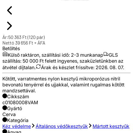
Ár:
50 363
Ft
(120 pár)
Nettó
39 656
Ft + ÁFA
Betöltés
Külső raktáron, szállítási idő:
2-3 munkanap
GLS
szállítás: 50 000 Ft felett ingyenes, szaküzletünkben az
átvétel díjtalan.
Árak és készlet frissítve:
2026. 08. 07.
Kötött, varratmentes nylon kesztyű mikroporózus nitril
bevonatú tenyérrel és ujjakkal, valamint rugalmas kötött
mandzsettával.
Cikkszám
c01080008VAM
Gyártó
Cerva
Kategória
Kéz védelme
Általános védőkesztyűk
Mártott kesztyűk
Anyag