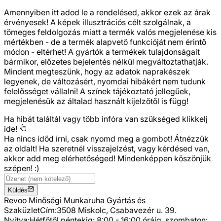
Amennyiben itt adod le a rendelésed, akkor ezek az árak
érvényesek! A képek illusztrációs célt szolgálnak, a
tömeges feldolgozás miatt a termék valós megjelenése kis
mértékben - de a termék alapvető funkcióját nem érintő
módon - eltérhet! A gyártók a termékek tulajdonságait
bármikor, előzetes bejelentés nélkül megváltoztathatják.
Mindent megteszünk, hogy az adatok naprakészek
legyenek, de változásért, nyomdai hibákért nem tudunk
felelősséget vállalni! A színek tájékoztató jellegűek,
megjelenésük az általad használt kijelzőtől is függ!
Ha hibát találtál vagy több infóra van szükséged
klikkelj
ide!
Ha nincs időd írni, csak nyomd meg a gombot! Átnézzük
az oldalt! Ha szeretnél visszajelzést, vagy kérdésed van,
akkor add meg elérhetőséged! Mindenképpen köszönjük
szépen! :)
Küldés
Revoo Minőségi Munkaruha Gyártás és
Szaküzlet
Cím:
3508 Miskolc, Csabavezér u. 39.
Nyitva:
Hétfőtől péntekig: 8:00 - 16:00 óráig, szombaton: