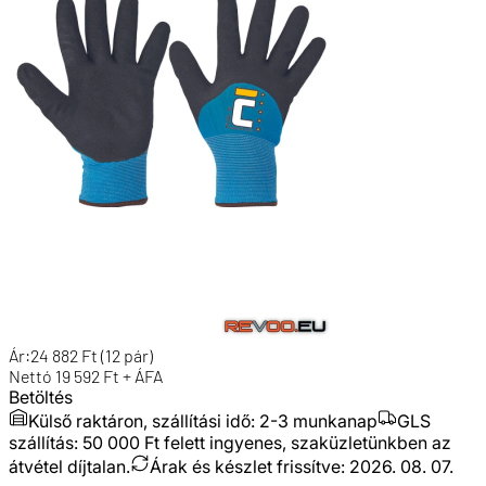
Ár:
24 882
Ft
(12 pár)
Nettó
19 592
Ft + ÁFA
Betöltés
Külső raktáron, szállítási idő:
2-3 munkanap
GLS
szállítás: 50 000 Ft felett ingyenes, szaküzletünkben az
átvétel díjtalan.
Árak és készlet frissítve:
2026. 08. 07.