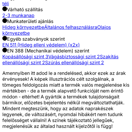
téli
Várható szállítás
2-3 munkanap
Munkaterületi ajánlás
Hideg környezetbe
Általános felhasználásra
Olajos
környezetbe
Egyéb szabványok szerint
EN 511 (Hideg elleni védelem) (x2x)
EN 388 (Mechanikai védelem) szerint
Kopásállósági szint 3
Vágásbiztossági szint 2
Szakítás
ellenállósági szint 2
Szúrás ellenállósági szint 2
Amennyiben itt adod le a rendelésed, akkor ezek az árak
érvényesek! A képek illusztrációs célt szolgálnak, a
tömeges feldolgozás miatt a termék valós megjelenése kis
mértékben - de a termék alapvető funkcióját nem érintő
módon - eltérhet! A gyártók a termékek tulajdonságait
bármikor, előzetes bejelentés nélkül megváltoztathatják.
Mindent megteszünk, hogy az adatok naprakészek
legyenek, de változásért, nyomdai hibákért nem tudunk
felelősséget vállalni! A színek tájékoztató jellegűek,
megjelenésük az általad használt kijelzőtől is függ!