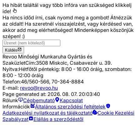
Ha hibát találtál vagy több infóra van szükséged
klikkelj
ide!
Ha nincs időd írni, csak nyomd meg a gombot! Átnézzük
az oldalt! Ha szeretnél visszajelzést, vagy kérdésed van,
akkor add meg elérhetőséged! Mindenképpen köszönjük
szépen! :)
Küldés
Revoo Minőségi Munkaruha Gyártás és
Szaküzlet
Cím:
3508 Miskolc, Csabavezér u. 39.
Nyitva:
Hétfőtől péntekig: 8:00 - 16:00 óráig, szombaton:
8:00 - 12:00 óráig
Telefon:
46/560-566, 70-364-8884
E-mail:
revoo@revoo.hu
Page generated at:
2026. 08. 07. 20:03:40
Rólunk
Cégbemutató
Kapcsolat
Információk
Általános szerződési feltételek
Adatkezelési nyilatkozat és tájékoztató
Cookie Kezelési
Szabályzat
Elállás a szerződéstől