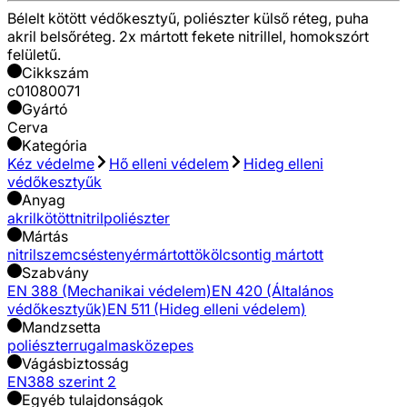
Bélelt kötött védőkesztyű, poliészter külső réteg, puha
akril belsőréteg. 2x mártott fekete nitrillel, homokszórt
felületű.
Cikkszám
c01080071
Gyártó
Cerva
Kategória
Kéz védelme
Hő elleni védelem
Hideg elleni
védőkesztyűk
Anyag
akril
kötött
nitril
poliészter
Mártás
nitril
szemcsés
tenyérmártott
ökölcsontig mártott
Szabvány
EN 388 (Mechanikai védelem)
EN 420 (Általános
védőkesztyűk)
EN 511 (Hideg elleni védelem)
Mandzsetta
poliészter
rugalmas
közepes
Vágásbiztosság
EN388 szerint 2
Egyéb tulajdonságok