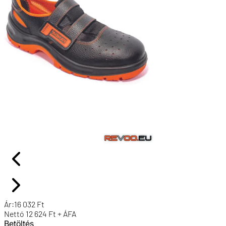
Ár:
16 032
Ft
Nettó
12 624
Ft + ÁFA
Betöltés