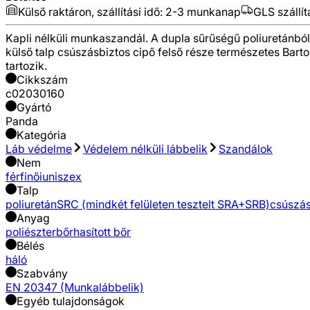
Külső raktáron, szállítási idő:
2-3 munkanap
GLS szállít
Kapli nélküli munkaszandál. A dupla sűrűségű poliuretánból 
külső talp csúszásbiztos cipő felső része természetes Bart
tartozik.
Cikkszám
c02030160
Gyártó
Panda
Kategória
Láb védelme
Védelem nélküli lábbelik
Szandálok
Nem
férfi
női
uniszex
Talp
poliuretán
SRC (mindkét felületen tesztelt SRA+SRB)
csúszá
Anyag
poliészter
bőr
hasított bőr
Bélés
háló
Szabvány
EN 20347 (Munkalábbelik)
Egyéb tulajdonságok