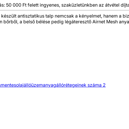
ás: 50 000 Ft felett ingyenes, szaküzletünkben az átvétel díjt
készült antisztatikus talp nemcsak a kényelmet, hanem a bizt
on bőrből, a belső bélése pedig légáteresztő Airnet Mesh any
smentes
olajálló
üzemanyagálló
rétegeinek száma 2