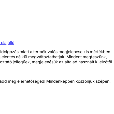
 olajálló
feldolgozás miatt a termék valós megjelenése kis mértékben
bejelentés nélkül megváltoztathatják. Mindent megteszünk,
ztató jellegűek, megjelenésük az általad használt kijelzőtől
kor add meg elérhetőséged! Mindenképpen köszönjük szépen!