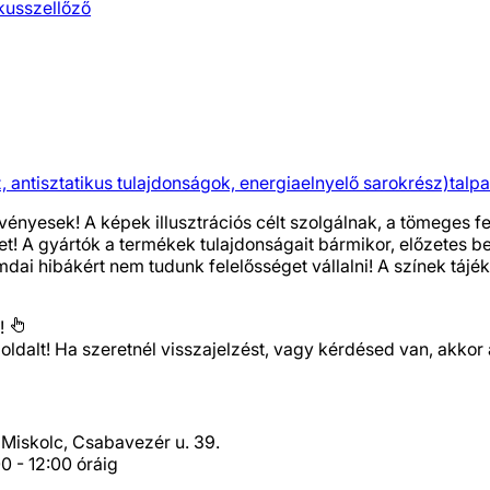
ikus
szellőző
, antisztatikus tulajdonságok, energiaelnyelő sarokrész)
talpa
vényesek! A képek illusztrációs célt szolgálnak, a tömeges 
het! A gyártók a termékek tulajdonságait bármikor, előzetes 
i hibákért nem tudunk felelősséget vállalni! A színek tájéko
!
 oldalt! Ha szeretnél visszajelzést, vagy kérdésed van, ak
Miskolc, Csabavezér u. 39.
0 - 12:00 óráig