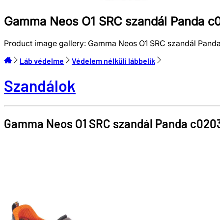
Gamma Neos O1 SRC szandál Panda c
Product image gallery:
Gamma Neos O1 SRC szandál Pand
Láb védelme
Védelem nélküli lábbelik
Szandálok
Gamma Neos O1 SRC szandál
Panda
c020