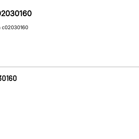
02030160
a c02030160
30160