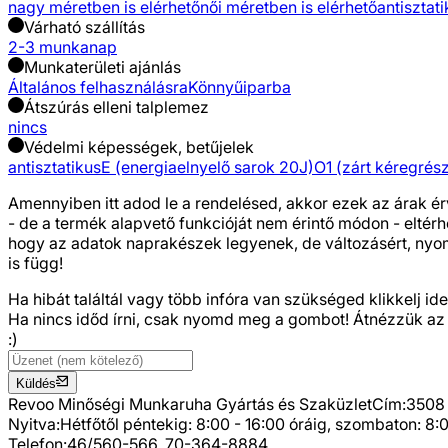
nagy méretben is elérhető
női méretben is elérhető
antisztat
Várható szállítás
2-3 munkanap
Munkaterületi ajánlás
Általános felhasználásra
Könnyűiparba
Átszúrás elleni talplemez
nincs
Védelmi képességek, betűjelek
antisztatikus
E (energiaelnyelő sarok 20J)
O1 (zárt kéregrész
Amennyiben itt adod le a rendelésed, akkor ezek az árak ér
- de a termék alapvető funkcióját nem érintő módon - eltér
hogy az adatok naprakészek legyenek, de változásért, nyomda
is függ!
Ha hibát találtál vagy több infóra van szükséged
klikkelj ide
Ha nincs időd írni, csak nyomd meg a gombot! Átnézzük az
:)
Küldés
Revoo Minőségi Munkaruha Gyártás és Szaküzlet
Cím:
3508 
Nyitva:
Hétfőtől péntekig: 8:00 - 16:00 óráig, szombaton: 8:0
Telefon:
46/560-566, 70-364-8884