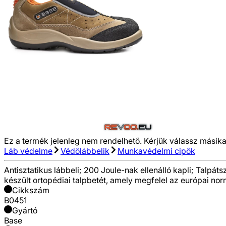
Ez a termék jelenleg nem rendelhető. Kérjük válassz másika
Láb védelme
Védőlábbelik
Munkavédelmi cipők
Antisztatikus lábbeli; 200 Joule-nak ellenálló kapli; Talpáts
készült ortopédiai talpbetét, amely megfelel az európai n
Cikkszám
B0451
Gyártó
Base