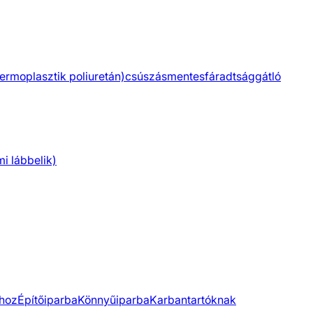
ermoplasztik poliuretán)
csúszásmentes
fáradtsággátló
 lábbelik)
khoz
Építőiparba
Könnyűiparba
Karbantartóknak