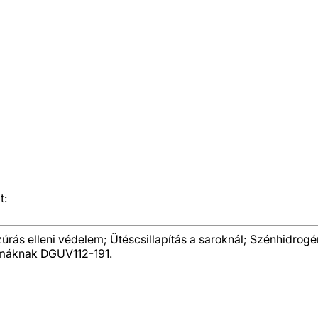
t:
zúrás elleni védelem; Ütéscsillapítás a saroknál; Szénhidrogéne
ormáknak DGUV112-191.