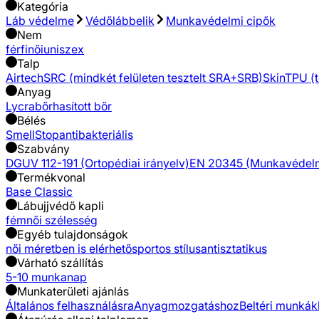
Kategória
Láb védelme
Védőlábbelik
Munkavédelmi cipők
Nem
férfi
női
uniszex
Talp
Airtech
SRC (mindkét felületen tesztelt SRA+SRB)
Skin
TPU (t
Anyag
Lycra
bőr
hasított bőr
Bélés
SmellStop
antibakteriális
Szabvány
DGUV 112-191 (Ortopédiai irányelv)
EN 20345 (Munkavédelmi
Termékvonal
Base Classic
Lábujjvédő kapli
fém
női szélesség
Egyéb tulajdonságok
női méretben is elérhető
sportos stílus
antisztatikus
Várható szállítás
5-10 munkanap
Munkaterületi ajánlás
Általános felhasználásra
Anyagmozgatáshoz
Beltéri munká