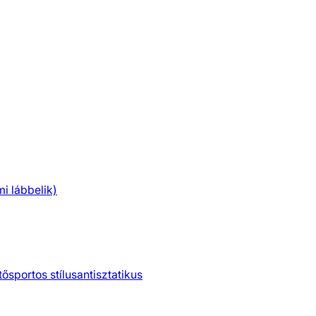
 lábbelik)
tő
sportos stílus
antisztatikus