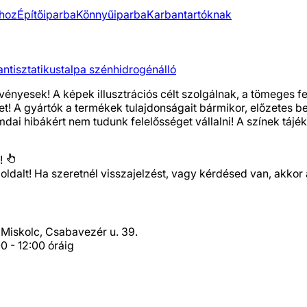
khoz
Építőiparba
Könnyűiparba
Karbantartóknak
antisztatikus
talpa szénhidrogénálló
vényesek! A képek illusztrációs célt szolgálnak, a tömeges 
het! A gyártók a termékek tulajdonságait bármikor, előzetes 
i hibákért nem tudunk felelősséget vállalni! A színek tájéko
!
 oldalt! Ha szeretnél visszajelzést, vagy kérdésed van, ak
Miskolc, Csabavezér u. 39.
0 - 12:00 óráig