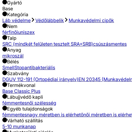
Gyártó
Base
Kategória
Láb védelme
Védőlábbelik
Munkavédelmi cipők
Nem
férfi
női
uniszex
Talp
SRC (mindkét felületen tesztelt SRA+SRB)
csúszásmentes
Anyag
mikroszál
Bélés
SmellStop
antibakteriális
Szabvány
DGUV 112-191 (Ortopédiai irányelv)
EN 20345 (Munkavédelmi
Termékvonal
Base Classic Plus
Lábujjvédő kapli
fémmentes
női szélesség
Egyéb tulajdonságok
fémmentes
nagy méretben is elérhető
női méretben is elérhe
Várható szállítás
5-10 munkanap