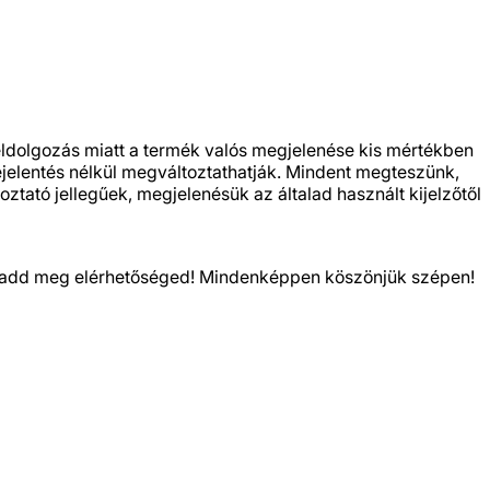
feldolgozás miatt a termék valós megjelenése kis mértékben
bejelentés nélkül megváltoztathatják. Mindent megteszünk,
ztató jellegűek, megjelenésük az általad használt kijelzőtől
kor add meg elérhetőséged! Mindenképpen köszönjük szépen!