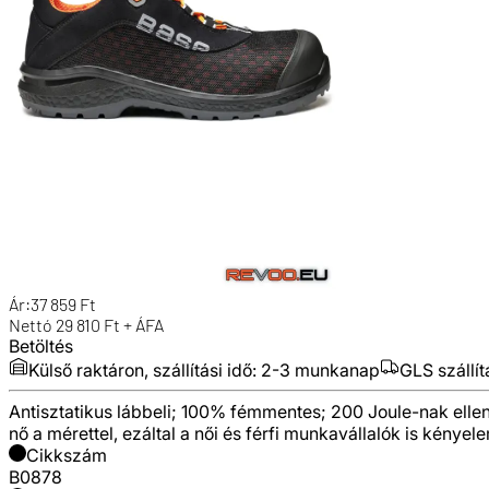
Ár:
37 859
Ft
Nettó
29 810
Ft + ÁFA
Betöltés
Külső raktáron, szállítási idő:
2-3 munkanap
GLS szállít
Antisztatikus lábbeli; 100% fémmentes; 200 Joule-nak ellená
nő a mérettel, ezáltal a női és férfi munkavállalók is kén
Cikkszám
B0878