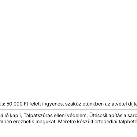
ás: 50 000 Ft felett ingyenes, szaküzletünkben az átvétel díjt
lló kapli; Talpátszúrás elleni védelem; Ütéscsillapítás a sar
yelemben érezhetik magukat; Méretre készült ortopédiai talpb