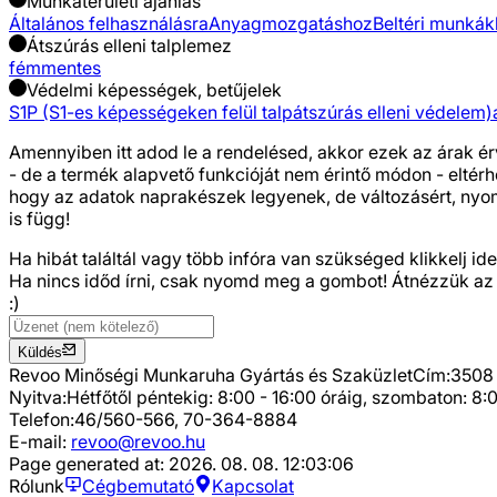
Munkaterületi ajánlás
Általános felhasználásra
Anyagmozgatáshoz
Beltéri munká
Átszúrás elleni talplemez
fémmentes
Védelmi képességek, betűjelek
S1P (S1-es képességeken felül talpátszúrás elleni védelem)
Amennyiben itt adod le a rendelésed, akkor ezek az árak ér
- de a termék alapvető funkcióját nem érintő módon - eltér
hogy az adatok naprakészek legyenek, de változásért, nyomda
is függ!
Ha hibát találtál vagy több infóra van szükséged
klikkelj ide
Ha nincs időd írni, csak nyomd meg a gombot! Átnézzük az
:)
Küldés
Revoo Minőségi Munkaruha Gyártás és Szaküzlet
Cím:
3508 
Nyitva:
Hétfőtől péntekig: 8:00 - 16:00 óráig, szombaton: 8:0
Telefon:
46/560-566, 70-364-8884
E-mail:
revoo@revoo.hu
Page generated at:
2026. 08. 08. 12:03:06
Rólunk
Cégbemutató
Kapcsolat