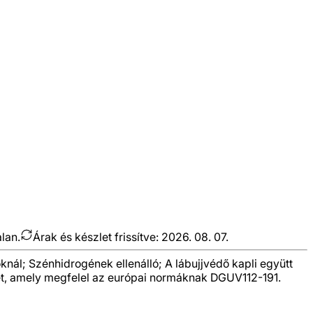
alan.
Árak és készlet frissítve:
2026. 08. 07.
oknál; Szénhidrogének ellenálló; A lábujjvédő kapli együtt
etét, amely megfelel az európai normáknak DGUV112-191.