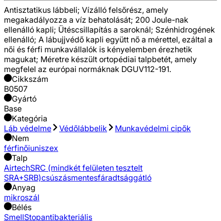
Antisztatikus lábbeli; Vízálló felsőrész, amely
megakadályozza a víz behatolását; 200 Joule-nak
ellenálló kapli; Ütéscsillapítás a saroknál; Szénhidrogének
ellenálló; A lábujjvédő kapli együtt nő a mérettel, ezáltal a
női és férfi munkavállalók is kényelemben érezhetik
magukat; Méretre készült ortopédiai talpbetét, amely
megfelel az európai normáknak DGUV112-191.
Cikkszám
B0507
Gyártó
Base
Kategória
Láb védelme
Védőlábbelik
Munkavédelmi cipők
Nem
férfi
női
uniszex
Talp
Airtech
SRC (mindkét felületen tesztelt
SRA+SRB)
csúszásmentes
fáradtsággátló
Anyag
mikroszál
Bélés
SmellStop
antibakteriális