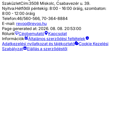
Szaküzlet
Cím:
3508 Miskolc, Csabavezér u. 39.
Nyitva:
Hétfőtől péntekig: 8:00 - 16:00 óráig, szombaton:
8:00 - 12:00 óráig
Telefon:
46/560-566, 70-364-8884
E-mail:
revoo@revoo.hu
Page generated at:
2026. 08. 08. 20:53:00
Rólunk
Cégbemutató
Kapcsolat
Információk
Általános szerződési feltételek
Adatkezelési nyilatkozat és tájékoztató
Cookie Kezelési
Szabályzat
Elállás a szerződéstől