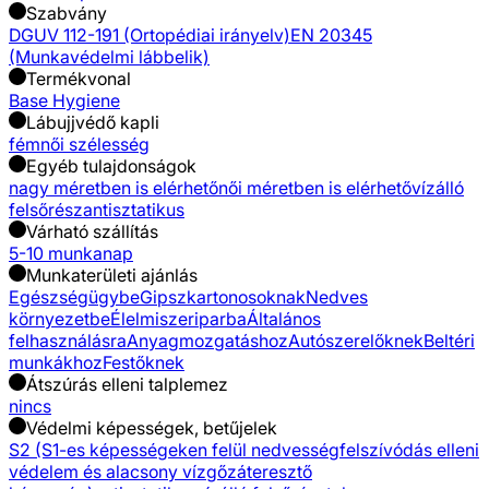
Szabvány
DGUV 112-191 (Ortopédiai irányelv)
EN 20345
(Munkavédelmi lábbelik)
Termékvonal
Base Hygiene
Lábujjvédő kapli
fém
női szélesség
Egyéb tulajdonságok
nagy méretben is elérhető
női méretben is elérhető
vízálló
felsőrész
antisztatikus
Várható szállítás
5-10 munkanap
Munkaterületi ajánlás
Egészségügybe
Gipszkartonosoknak
Nedves
környezetbe
Élelmiszeriparba
Általános
felhasználásra
Anyagmozgatáshoz
Autószerelőknek
Beltéri
munkákhoz
Festőknek
Átszúrás elleni talplemez
nincs
Védelmi képességek, betűjelek
S2 (S1-es képességeken felül nedvességfelszívódás elleni
védelem és alacsony vízgőzáteresztő