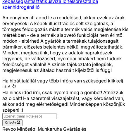
képesség)
antisztatikus
vízálló felsőrész
talpa
szénhidrogénálló
Amennyiben itt adod le a rendelésed, akkor ezek az árak
érvényesek! A képek illusztrációs célt szolgálnak, a
tömeges feldolgozás miatt a termék valós megjelenése kis
mértékben - de a termék alapvető funkcióját nem érintő
módon - eltérhet! A gyártók a termékek tulajdonságait
bármikor, előzetes bejelentés nélkül megváltoztathatják.
Mindent megteszünk, hogy az adatok naprakészek
legyenek, de változásért, nyomdai hibákért nem tudunk
felelősséget vállalni! A színek tájékoztató jellegűek,
megjelenésük az általad használt kijelzőtől is függ!
Ha hibát találtál vagy több infóra van szükséged
klikkelj
ide!
Ha nincs időd írni, csak nyomd meg a gombot! Átnézzük
az oldalt! Ha szeretnél visszajelzést, vagy kérdésed van,
akkor add meg elérhetőséged! Mindenképpen köszönjük
szépen! :)
Küldés
Revoo Minőségi Munkaruha Gyártás és