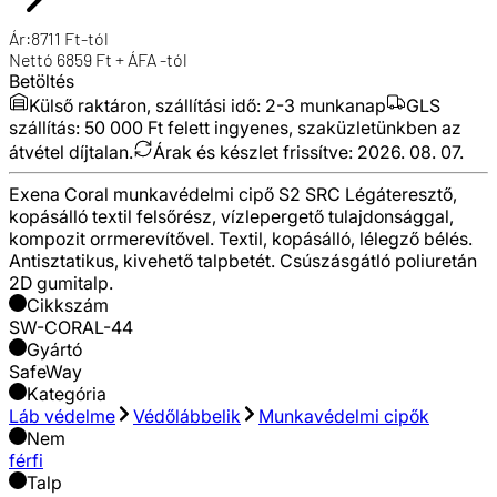
Ár:
8711
Ft
-tól
Nettó
6859
Ft + ÁFA
-tól
Betöltés
Külső raktáron, szállítási idő:
2-3 munkanap
GLS
szállítás: 50 000 Ft felett ingyenes, szaküzletünkben az
átvétel díjtalan.
Árak és készlet frissítve:
2026. 08. 07.
Exena Coral munkavédelmi cipő S2 SRC Légáteresztő,
kopásálló textil felsőrész, vízlepergető tulajdonsággal,
kompozit orrmerevítővel. Textil, kopásálló, lélegző bélés.
Antisztatikus, kivehető talpbetét. Csúszásgátló poliuretán
2D gumitalp.
Cikkszám
SW-CORAL-44
Gyártó
SafeWay
Kategória
Láb védelme
Védőlábbelik
Munkavédelmi cipők
Nem
férfi
Talp