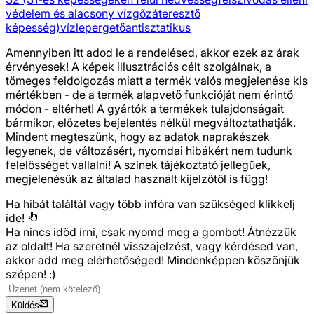
védelem és alacsony vízgőzáteresztő
képesség)
vízlepergető
antisztatikus
Amennyiben itt adod le a rendelésed, akkor ezek az árak
érvényesek! A képek illusztrációs célt szolgálnak, a
tömeges feldolgozás miatt a termék valós megjelenése kis
mértékben - de a termék alapvető funkcióját nem érintő
módon - eltérhet! A gyártók a termékek tulajdonságait
bármikor, előzetes bejelentés nélkül megváltoztathatják.
Mindent megteszünk, hogy az adatok naprakészek
legyenek, de változásért, nyomdai hibákért nem tudunk
felelősséget vállalni! A színek tájékoztató jellegűek,
megjelenésük az általad használt kijelzőtől is függ!
Ha hibát találtál vagy több infóra van szükséged
klikkelj
ide!
Ha nincs időd írni, csak nyomd meg a gombot! Átnézzük
az oldalt! Ha szeretnél visszajelzést, vagy kérdésed van,
akkor add meg elérhetőséged! Mindenképpen köszönjük
szépen! :)
Küldés