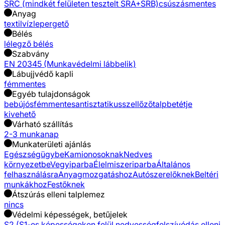
SRC (mindkét felületen tesztelt SRA+SRB)
csúszásmentes
Anyag
textil
vízlepergető
Bélés
lélegző bélés
Szabvány
EN 20345 (Munkavédelmi lábbelik)
Lábujjvédő kapli
fémmentes
Egyéb tulajdonságok
bebújós
fémmentes
antisztatikus
szellőző
talpbetétje
kivehető
Várható szállítás
2-3 munkanap
Munkaterületi ajánlás
Egészségügybe
Kamionosoknak
Nedves
környezetbe
Vegyiparba
Élelmiszeriparba
Általános
felhasználásra
Anyagmozgatáshoz
Autószerelőknek
Beltéri
munkákhoz
Festőknek
Átszúrás elleni talplemez
nincs
Védelmi képességek, betűjelek
S2 (S1-es képességeken felül nedvességfelszívódás elleni