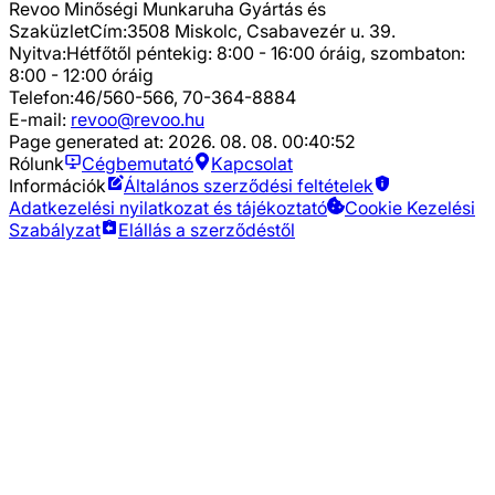
Revoo Minőségi Munkaruha Gyártás és
Szaküzlet
Cím:
3508 Miskolc, Csabavezér u. 39.
Nyitva:
Hétfőtől péntekig: 8:00 - 16:00 óráig, szombaton:
8:00 - 12:00 óráig
Telefon:
46/560-566, 70-364-8884
E-mail:
revoo@revoo.hu
Page generated at:
2026. 08. 08. 00:40:52
Rólunk
Cégbemutató
Kapcsolat
Információk
Általános szerződési feltételek
Adatkezelési nyilatkozat és tájékoztató
Cookie Kezelési
Szabályzat
Elállás a szerződéstől