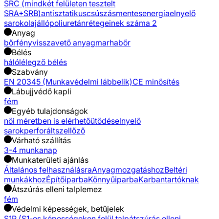
SRC (mindkét felületen tesztelt
SRA+SRB)
antisztatikus
csúszásmentes
energiaelnyelő
sarok
olajálló
poliuretán
rétegeinek száma 2
Anyag
bőr
fényvisszavető anyag
marhabőr
Bélés
háló
lélegző bélés
Szabvány
EN 20345 (Munkavédelmi lábbelik)
CE minősítés
Lábujjvédő kapli
fém
Egyéb tulajdonságok
női méretben is elérhető
ütődéselnyelő
sarok
perforált
szellőző
Várható szállítás
3-4 munkanap
Munkaterületi ajánlás
Általános felhasználásra
Anyagmozgatáshoz
Beltéri
munkákhoz
Építőiparba
Könnyűiparba
Karbantartóknak
Átszúrás elleni talplemez
fém
Védelmi képességek, betűjelek
S1P (S1-es képességeken felül talpátszúrás elleni