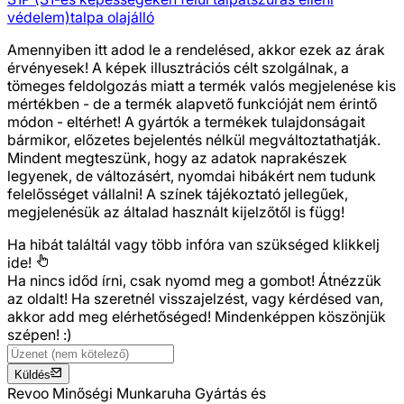
védelem)
talpa olajálló
Amennyiben itt adod le a rendelésed, akkor ezek az árak
érvényesek! A képek illusztrációs célt szolgálnak, a
tömeges feldolgozás miatt a termék valós megjelenése kis
mértékben - de a termék alapvető funkcióját nem érintő
módon - eltérhet! A gyártók a termékek tulajdonságait
bármikor, előzetes bejelentés nélkül megváltoztathatják.
Mindent megteszünk, hogy az adatok naprakészek
legyenek, de változásért, nyomdai hibákért nem tudunk
felelősséget vállalni! A színek tájékoztató jellegűek,
megjelenésük az általad használt kijelzőtől is függ!
Ha hibát találtál vagy több infóra van szükséged
klikkelj
ide!
Ha nincs időd írni, csak nyomd meg a gombot! Átnézzük
az oldalt! Ha szeretnél visszajelzést, vagy kérdésed van,
akkor add meg elérhetőséged! Mindenképpen köszönjük
szépen! :)
Küldés
Revoo Minőségi Munkaruha Gyártás és