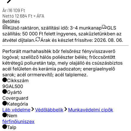
Ár:
16 109
Ft
Nettó
12 684
Ft + ÁFA
Betöltés
Külső raktáron, szállítási idő:
3-4 munkanap
GLS
szállítás: 50 000 Ft felett ingyenes, szaküzletünkben az
átvétel díjtalan.
Árak és készlet frissítve:
2026. 08. 06.
Perforált marhahasíték bőr felsőrész fényvisszaverő
logóval; szellőző hálós poliészter bélés; fröccsöntött
kétrétegű poliuretán talp, mely olajálló és csúszásbiztos
acél felületen és kerámia padozaton; energiaelnyelő
sarok; acél orrmerevítő; acél talplemez.
Cikkszám
9GAL500
Gyártó
Coverguard
Kategória
Láb védelme
Védőlábbelik
Munkavédelmi cipők
Nem
férfi
női
uniszex
Talp