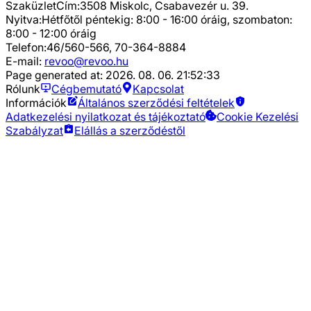
Szaküzlet
Cím:
3508 Miskolc, Csabavezér u. 39.
Nyitva:
Hétfőtől péntekig: 8:00 - 16:00 óráig, szombaton:
8:00 - 12:00 óráig
Telefon:
46/560-566, 70-364-8884
E-mail:
revoo@revoo.hu
Page generated at:
2026. 08. 06. 21:52:33
Rólunk
Cégbemutató
Kapcsolat
Információk
Általános szerződési feltételek
Adatkezelési nyilatkozat és tájékoztató
Cookie Kezelési
Szabályzat
Elállás a szerződéstől