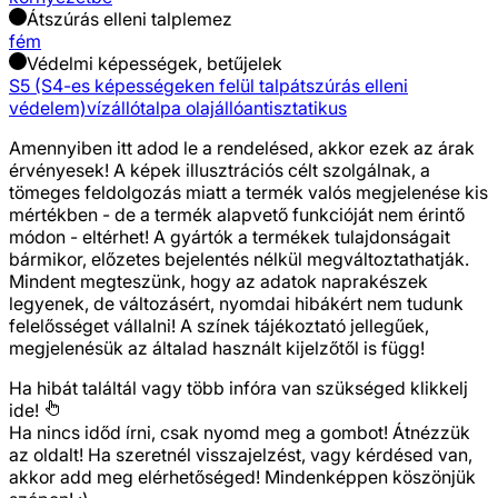
Átszúrás elleni talplemez
fém
Védelmi képességek, betűjelek
S5 (S4-es képességeken felül talpátszúrás elleni
védelem)
vízálló
talpa olajálló
antisztatikus
Amennyiben itt adod le a rendelésed, akkor ezek az árak
érvényesek! A képek illusztrációs célt szolgálnak, a
tömeges feldolgozás miatt a termék valós megjelenése kis
mértékben - de a termék alapvető funkcióját nem érintő
módon - eltérhet! A gyártók a termékek tulajdonságait
bármikor, előzetes bejelentés nélkül megváltoztathatják.
Mindent megteszünk, hogy az adatok naprakészek
legyenek, de változásért, nyomdai hibákért nem tudunk
felelősséget vállalni! A színek tájékoztató jellegűek,
megjelenésük az általad használt kijelzőtől is függ!
Ha hibát találtál vagy több infóra van szükséged
klikkelj
ide!
Ha nincs időd írni, csak nyomd meg a gombot! Átnézzük
az oldalt! Ha szeretnél visszajelzést, vagy kérdésed van,
akkor add meg elérhetőséged! Mindenképpen köszönjük