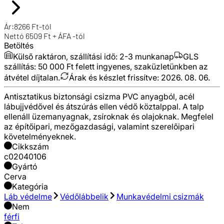
Ár:
8266
Ft
-tól
Nettó
6509
Ft + ÁFA
-tól
Betöltés
Külső raktáron, szállítási idő:
2-3 munkanap
GLS
szállítás: 50 000 Ft felett ingyenes, szaküzletünkben az
átvétel díjtalan.
Árak és készlet frissítve:
2026. 08. 06.
Antisztatikus biztonsági csizma PVC anyagból, acél
lábujjvédővel és átszúrás ellen védő köztalppal. A talp
ellenáll üzemanyagnak, zsíroknak és olajoknak. Megfelel
az építőipari, mezőgazdasági, valamint szerelőipari
követelményeknek.
Cikkszám
c02040106
Gyártó
Cerva
Kategória
Láb védelme
Védőlábbelik
Munkavédelmi csizmák
Nem
férfi