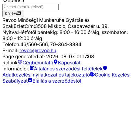
szépen! :)
Küldés
Revoo Minőségi Munkaruha Gyártás és
Szaküzlet
Cím:
3508 Miskolc, Csabavezér u. 39.
Nyitva:
Hétfőtől péntekig: 8:00 - 16:00 óráig, szombaton:
8:00 - 12:00 óráig
Telefon:
46/560-566, 70-364-8884
E-mail:
revoo@revoo.hu
Page generated at:
2026. 08. 07. 01:17:03
Rólunk
Cégbemutató
Kapcsolat
Információk
Általános szerződési feltételek
Adatkezelési nyilatkozat és tájékoztató
Cookie Kezelési
Szabályzat
Elállás a szerződéstől