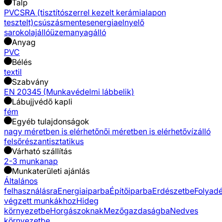
Talp
PVC
SRA (tisztítószerrel kezelt kerámialapon
tesztelt)
csúszásmentes
energiaelnyelő
sarok
olajálló
üzemanyagálló
Anyag
PVC
Bélés
textil
Szabvány
EN 20345 (Munkavédelmi lábbelik)
Lábujjvédő kapli
fém
Egyéb tulajdonságok
nagy méretben is elérhető
női méretben is elérhető
vízálló
felsőrész
antisztatikus
Várható szállítás
2-3 munkanap
Munkaterületi ajánlás
Általános
felhasználásra
Energiaiparba
Építőiparba
Erdészetbe
Folyad
végzett munkákhoz
Hideg
környezetbe
Horgászoknak
Mezőgazdaságba
Nedves
környezetbe