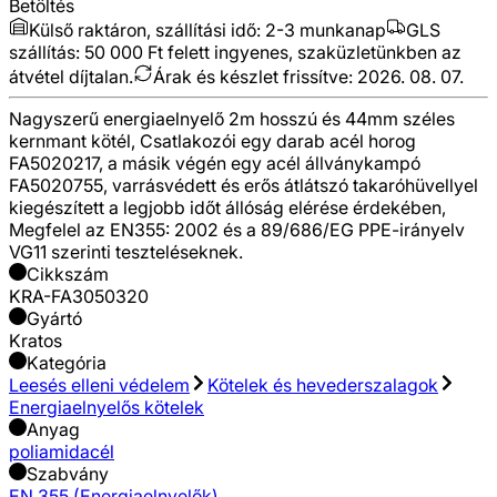
Betöltés
Külső raktáron, szállítási idő:
2-3 munkanap
GLS
szállítás: 50 000 Ft felett ingyenes, szaküzletünkben az
átvétel díjtalan.
Árak és készlet frissítve:
2026. 08. 07.
Nagyszerű energiaelnyelő 2m hosszú és 44mm széles
kernmant kötél, Csatlakozói egy darab acél horog
FA5020217, a másik végén egy acél állványkampó
FA5020755, varrásvédett és erős átlátszó takaróhüvellyel
kiegészített a legjobb időt állóság elérése érdekében,
Megfelel az EN355: 2002 és a 89/686/EG PPE-irányelv
VG11 szerinti teszteléseknek.
Cikkszám
KRA-FA3050320
Gyártó
Kratos
Kategória
Leesés elleni védelem
Kötelek és hevederszalagok
Energiaelnyelős kötelek
Anyag
poliamid
acél
Szabvány
EN 355 (Energiaelnyelők)