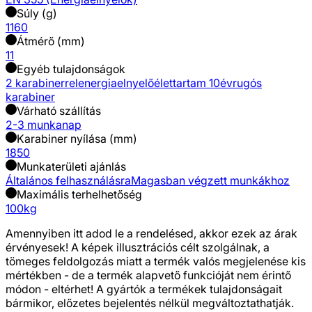
Súly (g)
1160
Átmérő (mm)
11
Egyéb tulajdonságok
2 karabinerrel
energiaelnyelő
élettartam 10év
rugós
karabiner
Várható szállítás
2-3 munkanap
Karabiner nyílása (mm)
18
50
Munkaterületi ajánlás
Általános felhasználásra
Magasban végzett munkákhoz
Maximális terhelhetőség
100kg
Amennyiben itt adod le a rendelésed, akkor ezek az árak
érvényesek! A képek illusztrációs célt szolgálnak, a
tömeges feldolgozás miatt a termék valós megjelenése kis
mértékben - de a termék alapvető funkcióját nem érintő
módon - eltérhet! A gyártók a termékek tulajdonságait
bármikor, előzetes bejelentés nélkül megváltoztathatják.