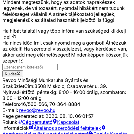
Mindent megteszünk, hogy az adatok naprakészek
legyenek, de változásért, nyomdai hibákért nem tudunk
felelősséget vállalni! A színek tájékoztató jellegűek,
megjelenésük az általad használt kijelzőtől is függ!
Ha hibát találtál vagy több infóra van szükséged
klikkelj
ide!
Ha nincs időd írni, csak nyomd meg a gombot! Átnézzük
az oldalt! Ha szeretnél visszajelzést, vagy kérdésed van,
akkor add meg elérhetőséged! Mindenképpen köszönjük
szépen! :)
Küldés
Revoo Minőségi Munkaruha Gyártás és
Szaküzlet
Cím:
3508 Miskolc, Csabavezér u. 39.
Nyitva:
Hétfőtől péntekig: 8:00 - 16:00 óráig, szombaton:
8:00 - 12:00 óráig
Telefon:
46/560-566, 70-364-8884
E-mail:
revoo@revoo.hu
Page generated at:
2026. 08. 10. 06:01:57
Rólunk
Cégbemutató
Kapcsolat
Információk
Általános szerződési feltételek
Adatkezelési nyilatkozat és tájékoztató
Cookie Kezelési