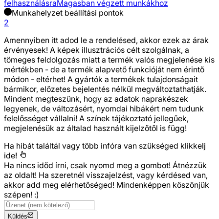
felhasználásra
Magasban végzett munkákhoz
Munkahelyzet beállítási pontok
2
Amennyiben itt adod le a rendelésed, akkor ezek az árak
érvényesek! A képek illusztrációs célt szolgálnak, a
tömeges feldolgozás miatt a termék valós megjelenése kis
mértékben - de a termék alapvető funkcióját nem érintő
módon - eltérhet! A gyártók a termékek tulajdonságait
bármikor, előzetes bejelentés nélkül megváltoztathatják.
Mindent megteszünk, hogy az adatok naprakészek
legyenek, de változásért, nyomdai hibákért nem tudunk
felelősséget vállalni! A színek tájékoztató jellegűek,
megjelenésük az általad használt kijelzőtől is függ!
Ha hibát találtál vagy több infóra van szükséged
klikkelj
ide!
Ha nincs időd írni, csak nyomd meg a gombot! Átnézzük
az oldalt! Ha szeretnél visszajelzést, vagy kérdésed van,
akkor add meg elérhetőséged! Mindenképpen köszönjük
szépen! :)
Küldés