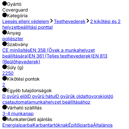
Gyártó
Coverguard
Kategória
Leesés elleni védelem
Testhevederek
2 kikötési és 2
helyzetbeállítási ponttal
Anyag
poliészter
Szabvány
CE minősítés
EN 358 (Övek a munkahelyzet
beállítására)
EN 361 (Teljes testhevederek)
EN 813
(Beülőhevederek)
Súly (g)
2250
Kikötési pontok
2
Egyéb tulajdonságok
D gyűrű elöl
D gyűrű hátul
D gyűrűk oldalt
gyorskioldó
csat
automata
munkahelyzet beállításához
Várható szállítás
3-4 munkanap
Munkaterületi ajánlás
Energiaiparba
Karbantartóknak
Építőiparba
Általános