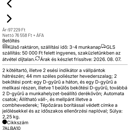
Ár:
97 229
Ft
Nettó
76 558
Ft + ÁFA
Betöltés
Külső raktáron, szállítási idő:
3-4 munkanap
GLS
szállítás: 50 000 Ft felett ingyenes, szaküzletünkben az
átvétel díjtalan.
Árak és készlet frissítve:
2026. 08. 07.
2 kötéltartó, illetve 2 esési indikátor a vállpántok
hátrészén; 44 mm széles poliészter hevederszalag; 2
bekötési pont: egy D-gyűrű a háton, és egy D-gyűrű a
mellkasi részen, illetve 1 beülős bekötési D-gyűrű, továbbá
2 D-gyűrű a munkahelyzet-beállító derékövön; Automata
csatok; Állítható váll-, és mellpánt illetve a
combhevederek; Tépőzáras borítással védett címke a
jelölésekkel és az időszakos ellenőrzési naplóval; Súlya:
2,25 kg.
Cikkszám
7ALBA10