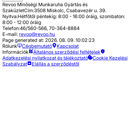
Revoo Minőségi Munkaruha Gyártás és
Szaküzlet
Cím:
3508 Miskolc, Csabavezér u. 39.
Nyitva:
Hétfőtől péntekig: 8:00 - 16:00 óráig, szombaton:
8:00 - 12:00 óráig
Telefon:
46/560-566, 70-364-8884
E-mail:
revoo@revoo.hu
Page generated at:
2026. 08. 09. 10:02:23
Rólunk
Cégbemutató
Kapcsolat
Információk
Általános szerződési feltételek
Adatkezelési nyilatkozat és tájékoztató
Cookie Kezelési
Szabályzat
Elállás a szerződéstől