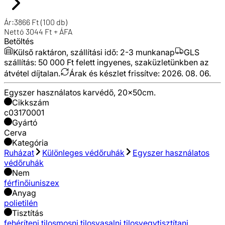
Ár:
3866
Ft
(100 db)
Nettó
3044
Ft + ÁFA
Betöltés
Külső raktáron, szállítási idő:
2-3 munkanap
GLS
szállítás: 50 000 Ft felett ingyenes, szaküzletünkben az
átvétel díjtalan.
Árak és készlet frissítve:
2026. 08. 06.
Egyszer használatos karvédő, 20x50cm.
Cikkszám
c03170001
Gyártó
Cerva
Kategória
Ruházat
Különleges védőruhák
Egyszer használatos
védőruhák
Nem
férfi
női
uniszex
Anyag
polietilén
Tisztítás
fehéríteni tilos
mosni tilos
vasalni tilos
vegytisztítani