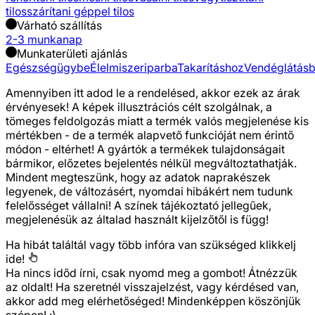
tilos
szárítani géppel tilos
Várható szállítás
2-3 munkanap
Munkaterületi ajánlás
Egészségügybe
Élelmiszeriparba
Takarításhoz
Vendéglátás
Amennyiben itt adod le a rendelésed, akkor ezek az árak
érvényesek! A képek illusztrációs célt szolgálnak, a
tömeges feldolgozás miatt a termék valós megjelenése kis
mértékben - de a termék alapvető funkcióját nem érintő
módon - eltérhet! A gyártók a termékek tulajdonságait
bármikor, előzetes bejelentés nélkül megváltoztathatják.
Mindent megteszünk, hogy az adatok naprakészek
legyenek, de változásért, nyomdai hibákért nem tudunk
felelősséget vállalni! A színek tájékoztató jellegűek,
megjelenésük az általad használt kijelzőtől is függ!
Ha hibát találtál vagy több infóra van szükséged
klikkelj
ide!
Ha nincs időd írni, csak nyomd meg a gombot! Átnézzük
az oldalt! Ha szeretnél visszajelzést, vagy kérdésed van,
akkor add meg elérhetőséged! Mindenképpen köszönjük