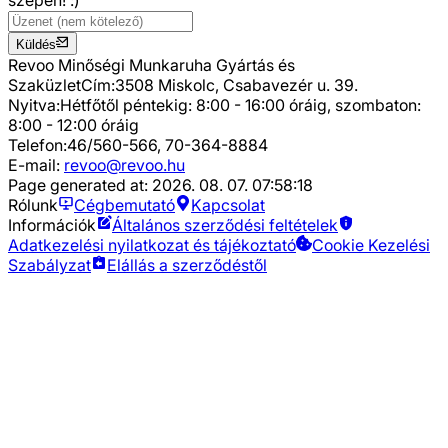
szépen! :)
Küldés
Revoo Minőségi Munkaruha Gyártás és
Szaküzlet
Cím:
3508 Miskolc, Csabavezér u. 39.
Nyitva:
Hétfőtől péntekig: 8:00 - 16:00 óráig, szombaton:
8:00 - 12:00 óráig
Telefon:
46/560-566, 70-364-8884
E-mail:
revoo@revoo.hu
Page generated at:
2026. 08. 07. 07:58:18
Rólunk
Cégbemutató
Kapcsolat
Információk
Általános szerződési feltételek
Adatkezelési nyilatkozat és tájékoztató
Cookie Kezelési
Szabályzat
Elállás a szerződéstől