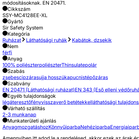
módosításoknak. EN 20471.
Cikkszám
SSY-MC4128EE-XL
Gyártó
Sir Safety System
Kategória
Ruházat
Láthatósági ruhák
Kabátok, dzsekik
Nem
férfi
Anyag
100% poliészter
poliészter
Thinsulate
polár
Szabás
zsebes
cipzáras
ujja hosszú
kapucnis
tépőzáras
Szabvány
EN 20471 (Láthatósági ruházat)
EN 343 (Eső elleni védőruh
Egyéb tulajdonságok
légáteresztő
fényvisszaverő betétekkel
láthatósági tulajdon
Várható szállítás
2-3 munkanap
Munkaterületi ajánlás
Anyagmozgatáshoz
Könnyűiparba
Nehéziparba
Energiaipar
Amennyiben itt adod le a rendelésed, akkor ezek az árak ér