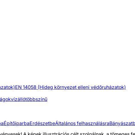
ázatok)
EN 14058 (Hideg környezet elleni védőruházatok)
ságok
vízálló
többszínű
ba
Építőiparba
Erdészetbe
Általános felhasználásra
Bányászat
vényesek! A képek illusztrációs célt szolgálnak, a tömeges 