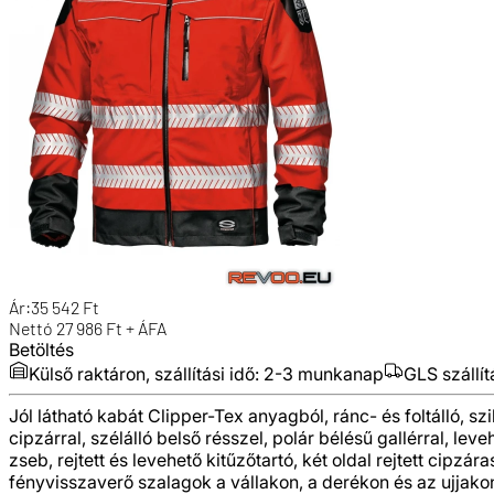
Ár:
35 542
Ft
Nettó
27 986
Ft + ÁFA
Betöltés
Külső raktáron, szállítási idő:
2-3 munkanap
GLS szállít
Jól látható kabát Clipper-Tex anyagból, ránc- és foltálló, sz
cipzárral, szélálló belső résszel, polár bélésű gallérral, l
zseb, rejtett és levehető kitűzőtartó, két oldal rejtett cipzá
fényvisszaverő szalagok a vállakon, a derékon és az ujjakon