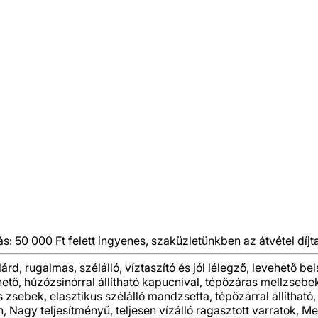
ás: 50 000 Ft felett ingyenes, szaküzletünkben az átvétel díjt
ilárd, rugalmas, szélálló, víztaszító és jól lélegző, levehető 
evehető, húzózsinórral állítható kapucnival, tépőzáras mellzs
ras zsebek, elasztikus szélálló mandzsetta, tépőzárral állíthat
, Nagy teljesítményű, teljesen vízálló ragasztott varratok, 