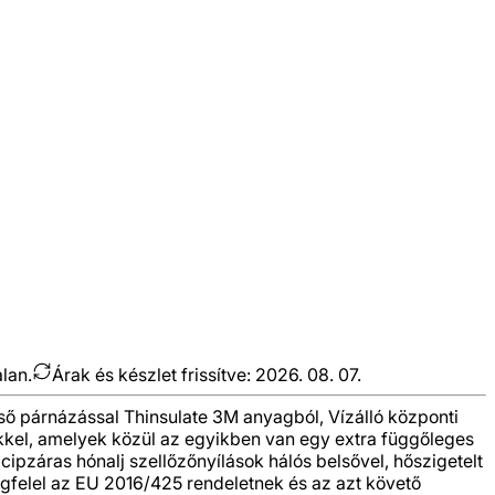
alan.
Árak és készlet frissítve:
2026. 08. 07.
belső párnázással Thinsulate 3M anyagból, Vízálló központi
ebekkel, amelyek közül az egyikben van egy extra függőleges
ó, cipzáras hónalj szellőzőnyílások hálós belsővel, hőszigetelt
Megfelel az EU 2016/425 rendeletnek és az azt követő