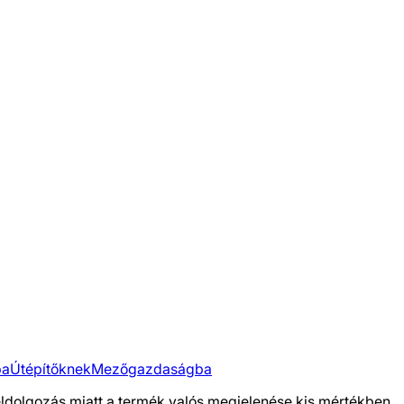
ba
Útépítőknek
Mezőgazdaságba
feldolgozás miatt a termék valós megjelenése kis mértékben