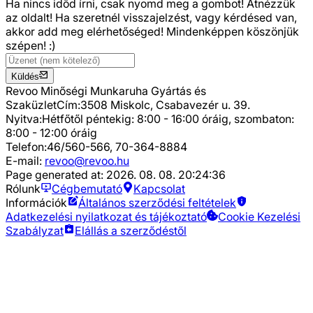
Ha nincs időd írni, csak nyomd meg a gombot! Átnézzük
az oldalt! Ha szeretnél visszajelzést, vagy kérdésed van,
akkor add meg elérhetőséged! Mindenképpen köszönjük
szépen! :)
Küldés
Revoo Minőségi Munkaruha Gyártás és
Szaküzlet
Cím:
3508 Miskolc, Csabavezér u. 39.
Nyitva:
Hétfőtől péntekig: 8:00 - 16:00 óráig, szombaton:
8:00 - 12:00 óráig
Telefon:
46/560-566, 70-364-8884
E-mail:
revoo@revoo.hu
Page generated at:
2026. 08. 08. 20:24:36
Rólunk
Cégbemutató
Kapcsolat
Információk
Általános szerződési feltételek
Adatkezelési nyilatkozat és tájékoztató
Cookie Kezelési
Szabályzat
Elállás a szerződéstől