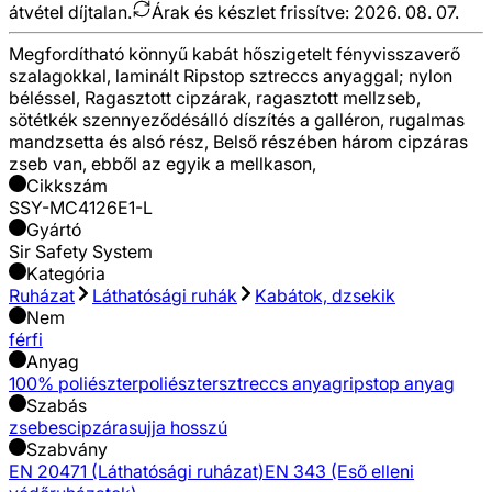
átvétel díjtalan.
Árak és készlet frissítve:
2026. 08. 07.
Megfordítható könnyű kabát hőszigetelt fényvisszaverő
szalagokkal, laminált Ripstop sztreccs anyaggal; nylon
béléssel, Ragasztott cipzárak, ragasztott mellzseb,
sötétkék szennyeződésálló díszítés a galléron, rugalmas
mandzsetta és alsó rész, Belső részében három cipzáras
zseb van, ebből az egyik a mellkason,
Cikkszám
SSY-MC4126E1-L
Gyártó
Sir Safety System
Kategória
Ruházat
Láthatósági ruhák
Kabátok, dzsekik
Nem
férfi
Anyag
100% poliészter
poliészter
sztreccs anyag
ripstop anyag
Szabás
zsebes
cipzáras
ujja hosszú
Szabvány
EN 20471 (Láthatósági ruházat)
EN 343 (Eső elleni