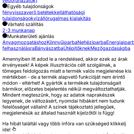
védőruházatok)
Egyéb tulajdonságok
fényvisszaverő betétekkel
láthatósági
tulajdonságok
vízálló
rugalmas kialakítás
Várható szállítás
2-3 munkanap
Munkaterületi ajánlás
Anyagmozgatáshoz
Könnyűiparba
Nehéziparba
Energiaipar
felhasználásra
Bányászatba
Útépítőknek
Mezőgazdaságba
Amennyiben itt adod le a rendelésed, akkor ezek az árak
érvényesek! A képek illusztrációs célt szolgálnak, a
tömeges feldolgozás miatt a termék valós megjelenése kis
mértékben - de a termék alapvető funkcióját nem érintő
módon - eltérhet! A gyártók a termékek tulajdonságait
bármikor, előzetes bejelentés nélkül megváltoztathatják.
Mindent megteszünk, hogy az adatok naprakészek
legyenek, de változásért, nyomdai hibákért nem tudunk
felelősséget vállalni! A színek tájékoztató jellegűek,
megjelenésük az általad használt kijelzőtől is függ!
Ha hibát találtál vagy több infóra van szükséged
klikkelj
ide!