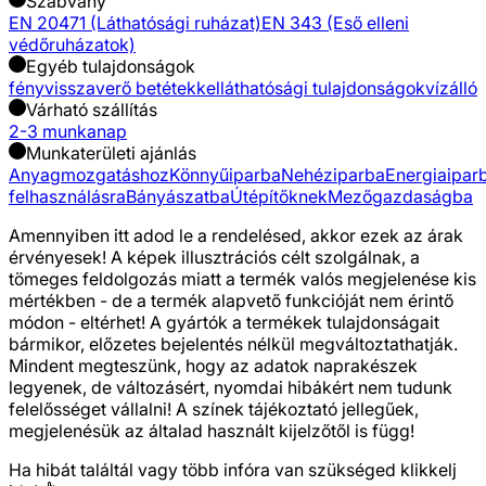
Szabvány
EN 20471 (Láthatósági ruházat)
EN 343 (Eső elleni
védőruházatok)
Egyéb tulajdonságok
fényvisszaverő betétekkel
láthatósági tulajdonságok
vízálló
Várható szállítás
2-3 munkanap
Munkaterületi ajánlás
Anyagmozgatáshoz
Könnyűiparba
Nehéziparba
Energiaipar
felhasználásra
Bányászatba
Útépítőknek
Mezőgazdaságba
Amennyiben itt adod le a rendelésed, akkor ezek az árak
érvényesek! A képek illusztrációs célt szolgálnak, a
tömeges feldolgozás miatt a termék valós megjelenése kis
mértékben - de a termék alapvető funkcióját nem érintő
módon - eltérhet! A gyártók a termékek tulajdonságait
bármikor, előzetes bejelentés nélkül megváltoztathatják.
Mindent megteszünk, hogy az adatok naprakészek
legyenek, de változásért, nyomdai hibákért nem tudunk
felelősséget vállalni! A színek tájékoztató jellegűek,
megjelenésük az általad használt kijelzőtől is függ!
Ha hibát találtál vagy több infóra van szükséged
klikkelj