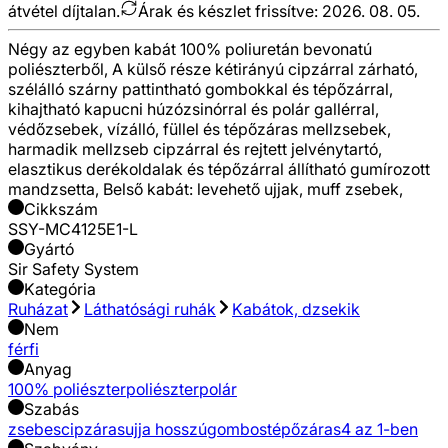
átvétel díjtalan.
Árak és készlet frissítve:
2026. 08. 05.
Négy az egyben kabát 100% poliuretán bevonatú
poliészterből, A külső része kétirányú cipzárral zárható,
szélálló szárny pattintható gombokkal és tépőzárral,
kihajtható kapucni húzózsinórral és polár gallérral,
védőzsebek, vízálló, füllel és tépőzáras mellzsebek,
harmadik mellzseb cipzárral és rejtett jelvénytartó,
elasztikus derékoldalak és tépőzárral állítható gumírozott
mandzsetta, Belső kabát: levehető ujjak, muff zsebek,
Cikkszám
SSY-MC4125E1-L
Gyártó
Sir Safety System
Kategória
Ruházat
Láthatósági ruhák
Kabátok, dzsekik
Nem
férfi
Anyag
100% poliészter
poliészter
polár
Szabás
zsebes
cipzáras
ujja hosszú
gombos
tépőzáras
4 az 1-ben