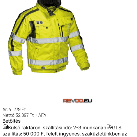
Ár:
41 779
Ft
Nettó
32 897
Ft + ÁFA
Betöltés
Külső raktáron, szállítási idő:
2-3 munkanap
GLS
szállítás: 50 000 Ft felett ingyenes, szaküzletünkben az