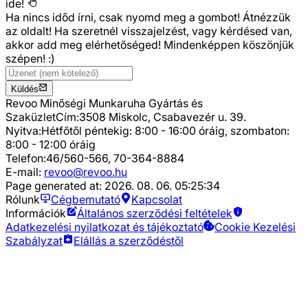
ide!
Ha nincs időd írni, csak nyomd meg a gombot! Átnézzük
az oldalt! Ha szeretnél visszajelzést, vagy kérdésed van,
akkor add meg elérhetőséged! Mindenképpen köszönjük
szépen! :)
Küldés
Revoo Minőségi Munkaruha Gyártás és
Szaküzlet
Cím:
3508 Miskolc, Csabavezér u. 39.
Nyitva:
Hétfőtől péntekig: 8:00 - 16:00 óráig, szombaton:
8:00 - 12:00 óráig
Telefon:
46/560-566, 70-364-8884
E-mail:
revoo@revoo.hu
Page generated at:
2026. 08. 06. 05:25:34
Rólunk
Cégbemutató
Kapcsolat
Információk
Általános szerződési feltételek
Adatkezelési nyilatkozat és tájékoztató
Cookie Kezelési
Szabályzat
Elállás a szerződéstől