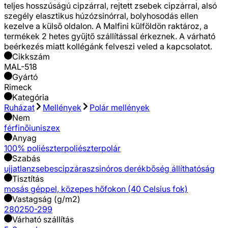
teljes hosszúságú cipzárral, rejtett zsebek cipzárral, alsó
szegély elasztikus húzózsinórral, bolyhosodás ellen
kezelve a külső oldalon. A Malfini külföldön raktároz, a
termékek 2 hetes gyűjtő szállítással érkeznek. A várható
beérkezés miatt kollégánk felveszi veled a kapcsolatot.
Cikkszám
MAL-518
Gyártó
Rimeck
Kategória
Ruházat
Mellények
Polár mellények
Nem
férfi
női
uniszex
Anyag
100% poliészter
poliészter
polár
Szabás
ujjatlan
zsebes
cipzáras
zsinóros derékbőség állíthatóság
Tisztítás
mosás géppel, közepes hőfokon (40 Celsius fok)
Vastagság (g/m2)
280
250-299
Várható szállítás