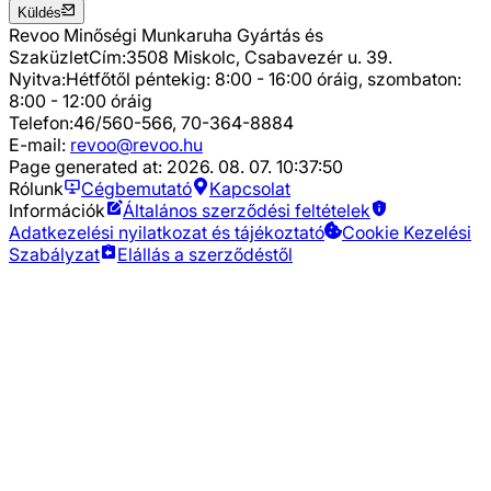
Küldés
Revoo Minőségi Munkaruha Gyártás és
Szaküzlet
Cím:
3508 Miskolc, Csabavezér u. 39.
Nyitva:
Hétfőtől péntekig: 8:00 - 16:00 óráig, szombaton:
8:00 - 12:00 óráig
Telefon:
46/560-566, 70-364-8884
E-mail:
revoo@revoo.hu
Page generated at:
2026. 08. 07. 10:37:50
Rólunk
Cégbemutató
Kapcsolat
Információk
Általános szerződési feltételek
Adatkezelési nyilatkozat és tájékoztató
Cookie Kezelési
Szabályzat
Elállás a szerződéstől