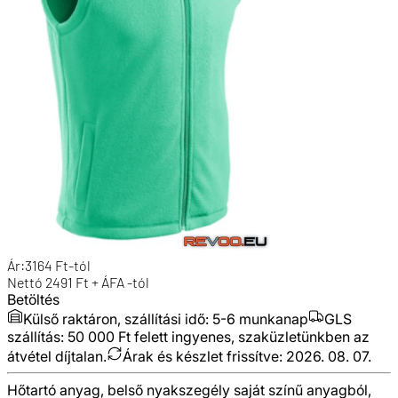
Ár:
3164
Ft
-tól
Nettó
2491
Ft + ÁFA
-tól
Betöltés
Külső raktáron, szállítási idő:
5-6 munkanap
GLS
szállítás: 50 000 Ft felett ingyenes, szaküzletünkben az
átvétel díjtalan.
Árak és készlet frissítve:
2026. 08. 07.
Hőtartó anyag, belső nyakszegély saját színű anyagból,