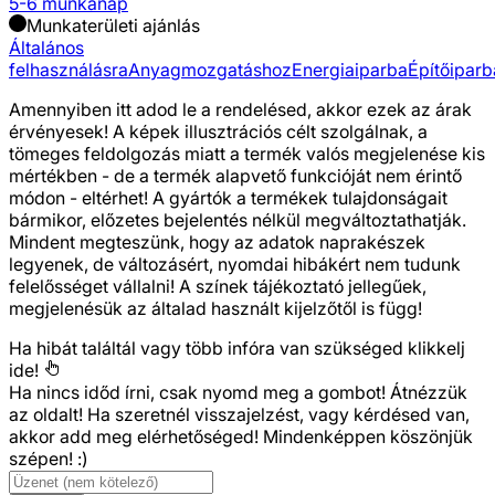
5-6 munkanap
Munkaterületi ajánlás
Általános
felhasználásra
Anyagmozgatáshoz
Energiaiparba
Építőiparb
Amennyiben itt adod le a rendelésed, akkor ezek az árak
érvényesek! A képek illusztrációs célt szolgálnak, a
tömeges feldolgozás miatt a termék valós megjelenése kis
mértékben - de a termék alapvető funkcióját nem érintő
módon - eltérhet! A gyártók a termékek tulajdonságait
bármikor, előzetes bejelentés nélkül megváltoztathatják.
Mindent megteszünk, hogy az adatok naprakészek
legyenek, de változásért, nyomdai hibákért nem tudunk
felelősséget vállalni! A színek tájékoztató jellegűek,
megjelenésük az általad használt kijelzőtől is függ!
Ha hibát találtál vagy több infóra van szükséged
klikkelj
ide!
Ha nincs időd írni, csak nyomd meg a gombot! Átnézzük
az oldalt! Ha szeretnél visszajelzést, vagy kérdésed van,
akkor add meg elérhetőséged! Mindenképpen köszönjük
szépen! :)