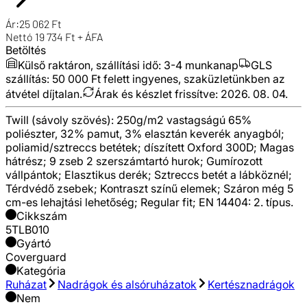
Ár:
25 062
Ft
Nettó
19 734
Ft + ÁFA
Betöltés
Külső raktáron, szállítási idő:
3-4 munkanap
GLS
szállítás: 50 000 Ft felett ingyenes, szaküzletünkben az
átvétel díjtalan.
Árak és készlet frissítve:
2026. 08. 04.
Twill (sávoly szövés): 250g/m2 vastagságú 65%
poliészter, 32% pamut, 3% elasztán keverék anyagból;
poliamid/sztreccs betétek; díszített Oxford 300D; Magas
hátrész; 9 zseb 2 szerszámtartó hurok; Gumírozott
vállpántok; Elasztikus derék; Sztreccs betét a lábköznél;
Térdvédő zsebek; Kontraszt színű elemek; Száron még 5
cm-es lehajtási lehetőség; Regular fit; EN 14404: 2. típus.
Cikkszám
5TLB010
Gyártó
Coverguard
Kategória
Ruházat
Nadrágok és alsóruházatok
Kertésznadrágok
Nem