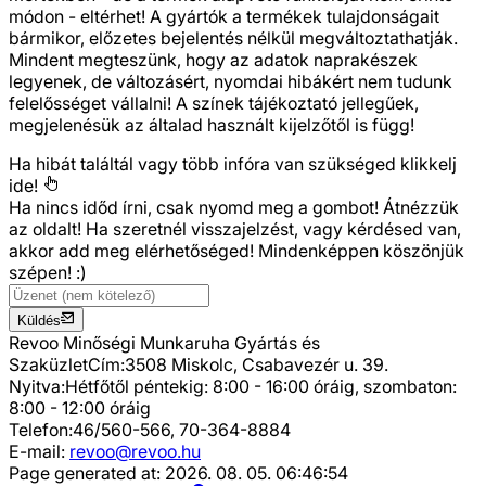
módon - eltérhet! A gyártók a termékek tulajdonságait
bármikor, előzetes bejelentés nélkül megváltoztathatják.
Mindent megteszünk, hogy az adatok naprakészek
legyenek, de változásért, nyomdai hibákért nem tudunk
felelősséget vállalni! A színek tájékoztató jellegűek,
megjelenésük az általad használt kijelzőtől is függ!
Ha hibát találtál vagy több infóra van szükséged
klikkelj
ide!
Ha nincs időd írni, csak nyomd meg a gombot! Átnézzük
az oldalt! Ha szeretnél visszajelzést, vagy kérdésed van,
akkor add meg elérhetőséged! Mindenképpen köszönjük
szépen! :)
Küldés
Revoo Minőségi Munkaruha Gyártás és
Szaküzlet
Cím:
3508 Miskolc, Csabavezér u. 39.
Nyitva:
Hétfőtől péntekig: 8:00 - 16:00 óráig, szombaton:
8:00 - 12:00 óráig
Telefon:
46/560-566, 70-364-8884
E-mail:
revoo@revoo.hu
Page generated at:
2026. 08. 05. 06:46:54