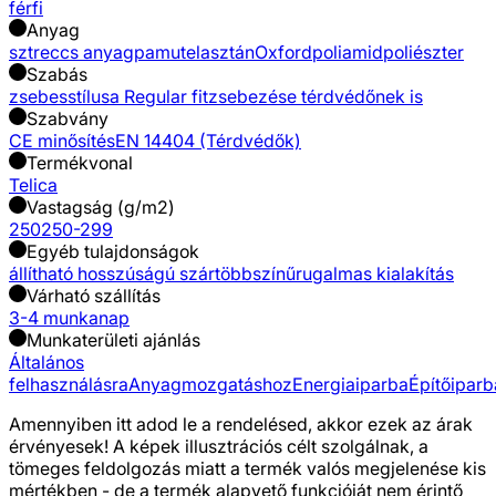
férfi
Anyag
sztreccs anyag
pamut
elasztán
Oxford
poliamid
poliészter
Szabás
zsebes
stílusa Regular fit
zsebezése térdvédőnek is
Szabvány
CE minősítés
EN 14404 (Térdvédők)
Termékvonal
Telica
Vastagság (g/m2)
250
250-299
Egyéb tulajdonságok
állítható hosszúságú szár
többszínű
rugalmas kialakítás
Várható szállítás
3-4 munkanap
Munkaterületi ajánlás
Általános
felhasználásra
Anyagmozgatáshoz
Energiaiparba
Építőiparb
Amennyiben itt adod le a rendelésed, akkor ezek az árak
érvényesek! A képek illusztrációs célt szolgálnak, a
tömeges feldolgozás miatt a termék valós megjelenése kis
mértékben - de a termék alapvető funkcióját nem érintő