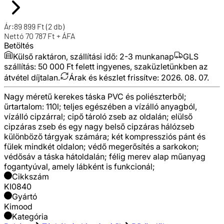
Ár:
89 899
Ft
(2 db)
Nettó
70 787
Ft + ÁFA
Betöltés
Külső raktáron, szállítási idő:
2-3 munkanap
GLS
szállítás: 50 000 Ft felett ingyenes, szaküzletünkben az
átvétel díjtalan.
Árak és készlet frissítve:
2026. 08. 07.
Nagy méretű kerekes táska PVC és poliészterből;
űrtartalom: 110l; teljes egészében a vízálló anyagból,
vízálló cipzárral; cipő tároló zseb az oldalán; elülső
cipzáras zseb és egy nagy belső cipzáras hálózseb
különböző tárgyak számára; két kompressziós pánt és
fülek mindkét oldalon; védő megerősítés a sarkokon;
védősáv a táska hátoldalán; félig merev alap műanyag
fogantyúval, amely lábként is funkcionál;
Cikkszám
KI0840
Gyártó
Kimood
Kategória