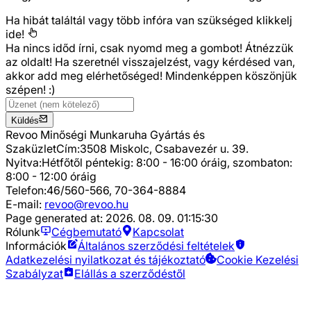
Ha hibát találtál vagy több infóra van szükséged
klikkelj
ide!
Ha nincs időd írni, csak nyomd meg a gombot! Átnézzük
az oldalt! Ha szeretnél visszajelzést, vagy kérdésed van,
akkor add meg elérhetőséged! Mindenképpen köszönjük
szépen! :)
Küldés
Revoo Minőségi Munkaruha Gyártás és
Szaküzlet
Cím:
3508 Miskolc, Csabavezér u. 39.
Nyitva:
Hétfőtől péntekig: 8:00 - 16:00 óráig, szombaton:
8:00 - 12:00 óráig
Telefon:
46/560-566, 70-364-8884
E-mail:
revoo@revoo.hu
Page generated at:
2026. 08. 09. 01:15:30
Rólunk
Cégbemutató
Kapcsolat
Információk
Általános szerződési feltételek
Adatkezelési nyilatkozat és tájékoztató
Cookie Kezelési
Szabályzat
Elállás a szerződéstől