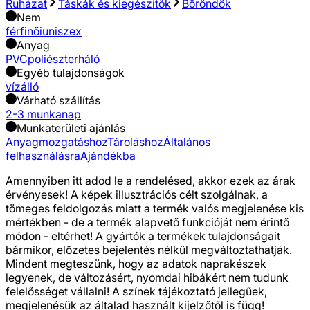
Ruházat
Táskák és kiegészítők
Bőröndök
Nem
férfi
női
uniszex
Anyag
PVC
poliészter
háló
Egyéb tulajdonságok
vízálló
Várható szállítás
2-3 munkanap
Munkaterületi ajánlás
Anyagmozgatáshoz
Tároláshoz
Általános
felhasználásra
Ajándékba
Amennyiben itt adod le a rendelésed, akkor ezek az árak
érvényesek! A képek illusztrációs célt szolgálnak, a
tömeges feldolgozás miatt a termék valós megjelenése kis
mértékben - de a termék alapvető funkcióját nem érintő
módon - eltérhet! A gyártók a termékek tulajdonságait
bármikor, előzetes bejelentés nélkül megváltoztathatják.
Mindent megteszünk, hogy az adatok naprakészek
legyenek, de változásért, nyomdai hibákért nem tudunk
felelősséget vállalni! A színek tájékoztató jellegűek,
megjelenésük az általad használt kijelzőtől is függ!