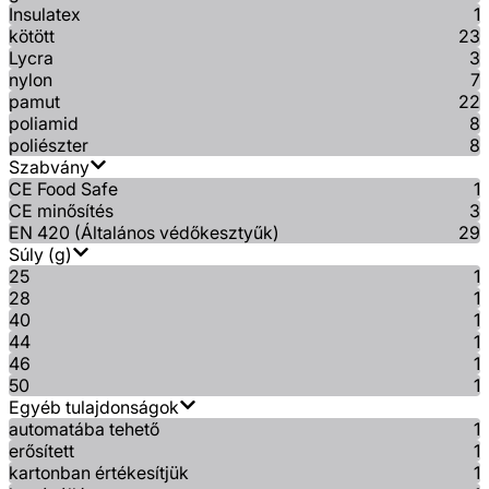
Insulatex
1
kötött
23
Lycra
3
nylon
7
pamut
22
poliamid
8
poliészter
8
Szabvány
CE Food Safe
1
CE minősítés
3
EN 420 (Általános védőkesztyűk)
29
Súly (g)
25
1
28
1
40
1
44
1
46
1
50
1
Egyéb tulajdonságok
automatába tehető
1
erősített
1
kartonban értékesítjük
1