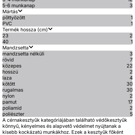
5-6 munkanap
3
Mártás
pöttyözött
1
PVC
1
Termék hossza (cm)
23
2
40
1
Mandzsetta
mandzsetta nélküli
3
rövid
7
közepes
22
hosszú
2
laza
4
kötött
30
rugalmas
30
nylon
2
pamut
17
poliamid
2
poliészter
5
A cérnakesztyűk kategóriájában található védőkesztyűk
könnyű, kényelmes és alapvető védelmet nyújtanak a
kisebb kockázatú munkákhoz. Ezek a kesztyűk főként