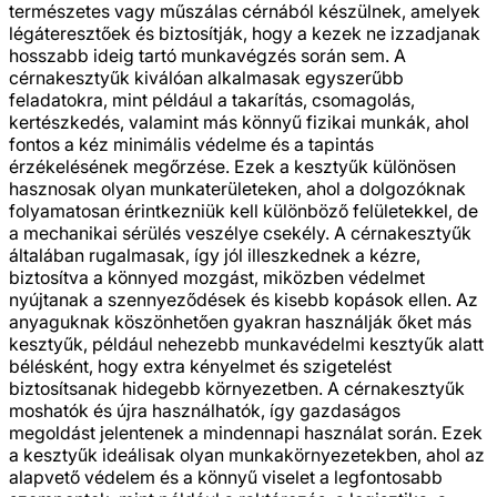
természetes vagy műszálas cérnából készülnek, amelyek
légáteresztőek és biztosítják, hogy a kezek ne izzadjanak
hosszabb ideig tartó munkavégzés során sem. A
cérnakesztyűk kiválóan alkalmasak egyszerűbb
feladatokra, mint például a takarítás, csomagolás,
kertészkedés, valamint más könnyű fizikai munkák, ahol
fontos a kéz minimális védelme és a tapintás
érzékelésének megőrzése. Ezek a kesztyűk különösen
hasznosak olyan munkaterületeken, ahol a dolgozóknak
folyamatosan érintkezniük kell különböző felületekkel, de
a mechanikai sérülés veszélye csekély. A cérnakesztyűk
általában rugalmasak, így jól illeszkednek a kézre,
biztosítva a könnyed mozgást, miközben védelmet
nyújtanak a szennyeződések és kisebb kopások ellen. Az
anyaguknak köszönhetően gyakran használják őket más
kesztyűk, például nehezebb munkavédelmi kesztyűk alatt
bélésként, hogy extra kényelmet és szigetelést
biztosítsanak hidegebb környezetben. A cérnakesztyűk
moshatók és újra használhatók, így gazdaságos
megoldást jelentenek a mindennapi használat során. Ezek
a kesztyűk ideálisak olyan munkakörnyezetekben, ahol az
alapvető védelem és a könnyű viselet a legfontosabb