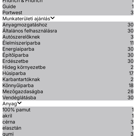
Fridrich & Fridrich
1
Guide
1
Portwest
3
Munkaterületi ajánlás
Anyagmozgatáshoz
30
Általános felhasználásra
30
Autószerelőknek
3
Élelmiszeriparba
11
Energiaiparba
30
Építőiparba
30
Erdészetbe
30
Hideg környezetbe
2
Húsiparba
17
Karbantartóknak
2
Könnyűiparba
18
Mezőgazdaságba
26
Vendéglátásba
30
Anyag
100% pamut
1
akril
1
cérna
3
elasztán
1
gumi
3