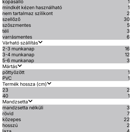
kopásálló
1
mindkét kézen használható
1
nem tartalmaz szilikont
2
szellőző
30
szöszmentes
5
téli
3
varrásmentes
6
Várható szállítás
2-3 munkanap
16
3-4 munkanap
12
5-6 munkanap
3
Mártás
pöttyözött
1
PVC
1
Termék hossza (cm)
23
2
40
1
Mandzsetta
mandzsetta nélküli
3
rövid
7
közepes
22
hosszú
2
laza
4