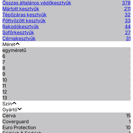
Összes általános védőkesztyűk
378
Mártott kesztyűk
211
Tépőzáras kesztyűk
32
Pöttyözött kesztyűk
33
Rakodókesztyűk
44
Sofőrkesztyűk
27
Cérnakesztyűk
31
Méret
egyméretű
6
7
8
9
10
11
12
13
Szín
Gyártó
Cerva
15
Coverguard
1
Euro Protection
10