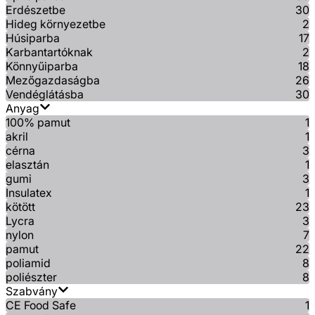
Erdészetbe
30
Hideg környezetbe
2
Húsiparba
17
Karbantartóknak
2
Könnyűiparba
18
Mezőgazdaságba
26
Vendéglátásba
30
Anyag
100% pamut
1
akril
1
cérna
3
elasztán
1
gumi
3
Insulatex
1
kötött
23
Lycra
3
nylon
7
pamut
22
poliamid
8
poliészter
8
Szabvány
CE Food Safe
1