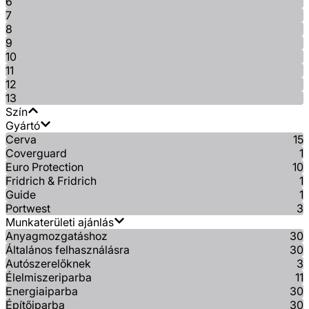
6
7
8
9
10
11
12
13
Szín
Gyártó
Cerva
15
Coverguard
1
Euro Protection
10
Fridrich & Fridrich
1
Guide
1
Portwest
3
Munkaterületi ajánlás
Anyagmozgatáshoz
30
Általános felhasználásra
30
Autószerelőknek
3
Élelmiszeriparba
11
Energiaiparba
30
Építőiparba
30