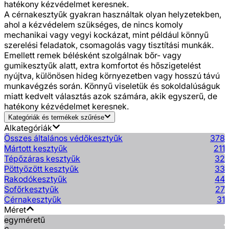
hatékony kézvédelmet keresnek.
A cérnakesztyűk gyakran használtak olyan helyzetekben,
ahol a kézvédelem szükséges, de nincs komoly
mechanikai vagy vegyi kockázat, mint például könnyű
szerelési feladatok, csomagolás vagy tisztítási munkák.
Emellett remek bélésként szolgálnak bőr- vagy
gumikesztyűk alatt, extra komfortot és hőszigetelést
nyújtva, különösen hideg környezetben vagy hosszú távú
munkavégzés során. Könnyű viseletük és sokoldalúságuk
miatt kedvelt választás azok számára, akik egyszerű, de
hatékony kézvédelmet keresnek.
Kategóriák és termékek szűrése
Alkategóriák
Összes általános védőkesztyűk
378
Mártott kesztyűk
211
Tépőzáras kesztyűk
32
Pöttyözött kesztyűk
33
Rakodókesztyűk
44
Sofőrkesztyűk
27
Cérnakesztyűk
31
Méret
egyméretű