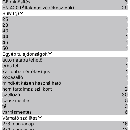
CE minősítés
3
EN 420 (Általános védőkesztyűk)
29
Súly (g)
25
1
28
1
40
1
44
1
46
1
50
1
Egyéb tulajdonságok
automatába tehető
1
erősített
1
kartonban értékesítjük
1
kopásálló
1
mindkét kézen használható
1
nem tartalmaz szilikont
2
szellőző
30
szöszmentes
5
téli
3
varrásmentes
6
Várható szállítás
2-3 munkanap
16
3-4 munkanap
12