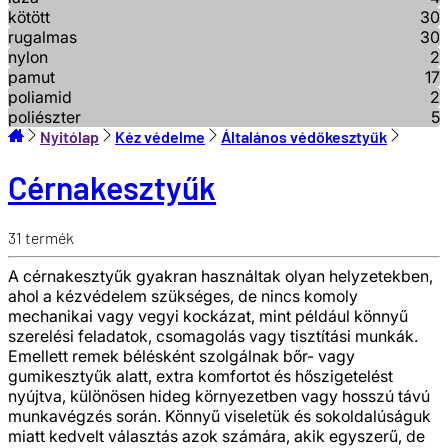
kötött
30
rugalmas
30
nylon
2
pamut
17
poliamid
2
poliészter
5
Nyitólap
Kéz védelme
Általános védőkesztyűk
Cérnakesztyűk
31
termék
A cérnakesztyűk gyakran használtak olyan helyzetekben,
ahol a kézvédelem szükséges, de nincs komoly
mechanikai vagy vegyi kockázat, mint például könnyű
szerelési feladatok, csomagolás vagy tisztítási munkák.
Emellett remek bélésként szolgálnak bőr- vagy
gumikesztyűk alatt, extra komfortot és hőszigetelést
nyújtva, különösen hideg környezetben vagy hosszú távú
munkavégzés során. Könnyű viseletük és sokoldalúságuk
miatt kedvelt választás azok számára, akik egyszerű, de