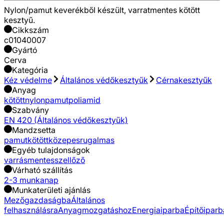
Nylon/pamut keverékből készült, varratmentes kötött
kesztyű.
Cikkszám
c01040007
Gyártó
Cerva
Kategória
Kéz védelme
Általános védőkesztyűk
Cérnakesztyűk
Anyag
kötött
nylon
pamut
poliamid
Szabvány
EN 420 (Általános védőkesztyűk)
Mandzsetta
pamut
kötött
közepes
rugalmas
Egyéb tulajdonságok
varrásmentes
szellőző
Várható szállítás
2-3 munkanap
Munkaterületi ajánlás
Mezőgazdaságba
Általános
felhasználásra
Anyagmozgatáshoz
Energiaiparba
Építőiparb