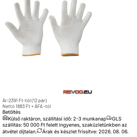
Ár:
2391
Ft
-tól
(12 pár)
Nettó
1883
Ft + ÁFA
-tól
Betöltés
Külső raktáron, szállítási idő:
2-3 munkanap
GLS
szállítás: 50 000 Ft felett ingyenes, szaküzletünkben az
átvétel díjtalan.
Árak és készlet frissítve:
2026. 08. 06.