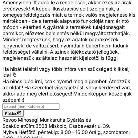
Amennyiben itt adod le a rendelésed, akkor ezek az árak
érvényesek! A képek illusztrációs célt szolgálnak, a
tömeges feldolgozás miatt a termék valós megjelenése kis
mértékben - de a termék alapvető funkcióját nem érintő
módon - eltérhet! A gyártók a termékek tulajdonságait
bármikor, előzetes bejelentés nélkül megváltoztathatják.
Mindent megteszünk, hogy az adatok naprakészek
legyenek, de változásért, nyomdai hibákért nem tudunk
felelősséget vállalni! A színek tájékoztató jellegűek,
megjelenésük az általad használt kijelzőtől is függ!
Ha hibát találtál vagy több infóra van szükséged
klikkelj
ide!
Ha nincs időd írni, csak nyomd meg a gombot! Átnézzük
az oldalt! Ha szeretnél visszajelzést, vagy kérdésed van,
akkor add meg elérhetőséged! Mindenképpen köszönjük
szépen! :)
Küldés
Revoo Minőségi Munkaruha Gyártás és
Szaküzlet
Cím:
3508 Miskolc, Csabavezér u. 39.
Nyitva:
Hétfőtől péntekig: 8:00 - 16:00 óráig, szombaton: