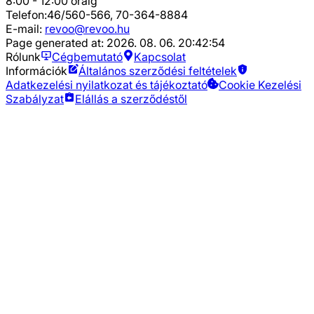
8:00 - 12:00 óráig
Telefon:
46/560-566, 70-364-8884
E-mail:
revoo@revoo.hu
Page generated at:
2026. 08. 06. 20:42:54
Rólunk
Cégbemutató
Kapcsolat
Információk
Általános szerződési feltételek
Adatkezelési nyilatkozat és tájékoztató
Cookie Kezelési
Szabályzat
Elállás a szerződéstől