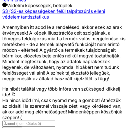
Védelmi képességek, betűjelek
S3 (S2-es képességeken felül talpátszúrás elleni
védelem)
antisztatikus
Amennyiben itt adod le a rendelésed, akkor ezek az árak
érvényesek! A képek illusztrációs célt szolgálnak, a
tömeges feldolgozás miatt a termék valós megjelenése kis
mértékben - de a termék alapvető funkcióját nem érintő
módon - eltérhet! A gyártók a termékek tulajdonságait
bármikor, előzetes bejelentés nélkül megváltoztathatják.
Mindent megteszünk, hogy az adatok naprakészek
legyenek, de változásért, nyomdai hibákért nem tudunk
felelősséget vállalni! A színek tájékoztató jellegűek,
megjelenésük az általad használt kijelzőtől is függ!
Ha hibát találtál vagy több infóra van szükséged
klikkelj
ide!
Ha nincs időd írni, csak nyomd meg a gombot! Átnézzük
az oldalt! Ha szeretnél visszajelzést, vagy kérdésed van,
akkor add meg elérhetőséged! Mindenképpen köszönjük
szépen! :)