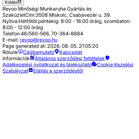
Küldés
Revoo Minőségi Munkaruha Gyártás és
Szaküzlet
Cím:
3508 Miskolc, Csabavezér u. 39.
Nyitva:
Hétfőtől péntekig: 8:00 - 16:00 óráig, szombaton:
8:00 - 12:00 óráig
Telefon:
46/560-566, 70-364-8884
E-mail:
revoo@revoo.hu
Page generated at:
2026. 08. 05. 21:05:20
Rólunk
Cégbemutató
Kapcsolat
Információk
Általános szerződési feltételek
Adatkezelési nyilatkozat és tájékoztató
Cookie Kezelési
Szabályzat
Elállás a szerződéstől