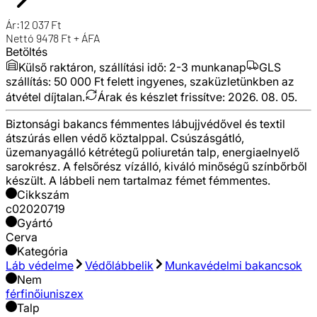
Ár:
12 037
Ft
Nettó
9478
Ft + ÁFA
Betöltés
Külső raktáron, szállítási idő:
2-3 munkanap
GLS
szállítás: 50 000 Ft felett ingyenes, szaküzletünkben az
átvétel díjtalan.
Árak és készlet frissítve:
2026. 08. 05.
Biztonsági bakancs fémmentes lábujjvédővel és textil
átszúrás ellen védő köztalppal. Csúszásgátló,
üzemanyagálló kétrétegű poliuretán talp, energiaelnyelő
sarokrész. A felsőrész vízálló, kiváló minőségű színbőrből
készült. A lábbeli nem tartalmaz fémet fémmentes.
Cikkszám
c02020719
Gyártó
Cerva
Kategória
Láb védelme
Védőlábbelik
Munkavédelmi bakancsok
Nem
férfi
női
uniszex
Talp