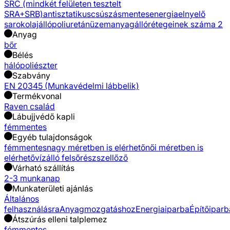
SRC (mindkét felületen tesztelt
SRA+SRB)
antisztatikus
csúszásmentes
energiaelnyelő
sarok
olajálló
poliuretán
üzemanyagálló
rétegeinek száma 2
Anyag
bőr
Bélés
háló
poliészter
Szabvány
EN 20345 (Munkavédelmi lábbelik)
Termékvonal
Raven család
Lábujjvédő kapli
fémmentes
Egyéb tulajdonságok
fémmentes
nagy méretben is elérhető
női méretben is
elérhető
vízálló felsőrész
szellőző
Várható szállítás
2-3 munkanap
Munkaterületi ajánlás
Általános
felhasználásra
Anyagmozgatáshoz
Energiaiparba
Építőiparb
Átszúrás elleni talplemez
fémmentes