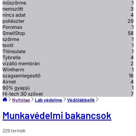
műszőrme
1
nemszőtt
3
nincs adat
4
poliészter
29
Poromax
1
SmellStop
58
szőrme
1
textil
1
Thinsulate
1
Tybrelle
4
vízálló membrán
2
Wintherm
1
szagsemlegesítő
16
Airnet
4
90% gyapjú
1
Hi-tech 3D szövet
7
Nyitólap
Láb védelme
Védőlábbelik
Munkavédelmi bakancsok
229
termék