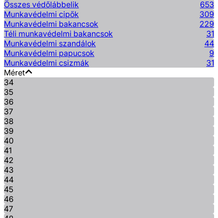
Összes védőlábbelik
653
Munkavédelmi cipők
309
Munkavédelmi bakancsok
229
Téli munkavédelmi bakancsok
31
Munkavédelmi szandálok
44
Munkavédelmi papucsok
9
Munkavédelmi csizmák
31
Méret
34
35
36
37
38
39
40
41
42
43
44
45
46
47