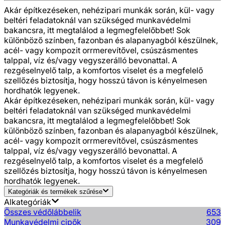
Akár építkezéseken, nehézipari munkák során, kül- vagy
beltéri feladatoknál van szükséged munkavédelmi
bakancsra, itt megtalálod a legmegfelelőbbet! Sok
különböző színben, fazonban és alapanyagból készülnek,
acél- vagy kompozit orrmerevítővel, csúszásmentes
talppal, víz és/vagy vegyszerálló bevonattal. A
rezgéselnyelő talp, a komfortos viselet és a megfelelő
szellőzés biztosítja, hogy hosszú távon is kényelmesen
hordhatók legyenek.
Akár építkezéseken, nehézipari munkák során, kül- vagy
beltéri feladatoknál van szükséged munkavédelmi
bakancsra, itt megtalálod a legmegfelelőbbet! Sok
különböző színben, fazonban és alapanyagból készülnek,
acél- vagy kompozit orrmerevítővel, csúszásmentes
talppal, víz és/vagy vegyszerálló bevonattal. A
rezgéselnyelő talp, a komfortos viselet és a megfelelő
szellőzés biztosítja, hogy hosszú távon is kényelmesen
hordhatók legyenek.
Kategóriák és termékek szűrése
Alkategóriák
Összes védőlábbelik
653
Munkavédelmi cipők
309