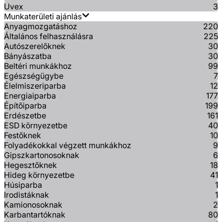
Uvex
3
Munkaterületi ajánlás
Anyagmozgatáshoz
220
Általános felhasználásra
225
Autószerelőknek
30
Bányászatba
30
Beltéri munkákhoz
99
Egészségügybe
7
Élelmiszeriparba
12
Energiaiparba
177
Építőiparba
199
Erdészetbe
161
ESD környezetbe
40
Festőknek
10
Folyadékokkal végzett munkákhoz
9
Gipszkartonosoknak
6
Hegesztőknek
18
Hideg környezetbe
41
Húsiparba
1
Irodistáknak
1
Kamionosoknak
2
Karbantartóknak
80