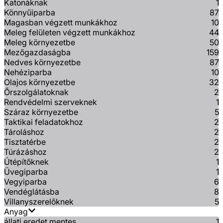
Katonáknak
1
Könnyűiparba
87
Magasban végzett munkákhoz
10
Meleg felületen végzett munkákhoz
44
Meleg környezetbe
50
Mezőgazdaságba
159
Nedves környezetbe
87
Nehéziparba
10
Olajos környezetbe
32
Őrszolgálatoknak
2
Rendvédelmi szerveknek
1
Száraz környezetbe
5
Taktikai feladatokhoz
2
Tároláshoz
2
Tisztatérbe
2
Túrázáshoz
2
Útépítőknek
1
Üvegiparba
1
Vegyiparba
6
Vendéglátásba
8
Villanyszerelőknek
5
Anyag
állati eredet mentes
1