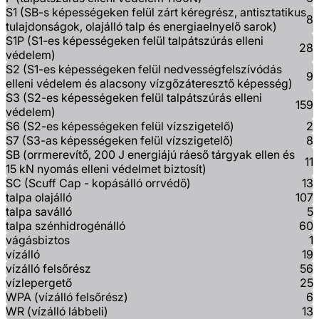
S1 (SB-s képességeken felül zárt kéregrész, antisztatikus
8
tulajdonságok, olajálló talp és energiaelnyelő sarok)
S1P (S1-es képességeken felül talpátszúrás elleni
28
védelem)
S2 (S1-es képességeken felül nedvességfelszívódás
9
elleni védelem és alacsony vízgőzáteresztő képesség)
S3 (S2-es képességeken felül talpátszúrás elleni
159
védelem)
S6 (S2-es képességeken felül vízszigetelő)
2
S7 (S3-as képességeken felül vízszigetelő)
8
SB (orrmerevítő, 200 J energiájú ráeső tárgyak ellen és
11
15 kN nyomás elleni védelmet biztosít)
SC (Scuff Cap - kopásálló orrvédő)
13
talpa olajálló
107
talpa saválló
5
talpa szénhidrogénálló
60
vágásbiztos
1
vízálló
19
vízálló felsőrész
56
vízlepergető
25
WPA (vízálló felsőrész)
6
WR (vízálló lábbeli)
13