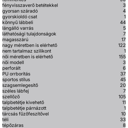
fényvisszaverő betétekkel
3
gyorsan száradó
4
gyorskioldó csat
1
könnyű lábbeli
44
lángálló varrás
5
láthatósági tulajdonságok
7
magasszárú
17
nagy méretben is elérhető
122
nem tartalmaz szilikont
1
női méretben is elérhető
155
női modell
3
perforált
6
PU orrborítás
37
sportos stílus
45
szagsemlegesítő
20
széles lábfej
7
szellőző
105
talpbetétje kivehető
11
talpbetétje párnázott
1
tárcsás fűzőfeszítővel
10
téli
33
tépőzáras
8