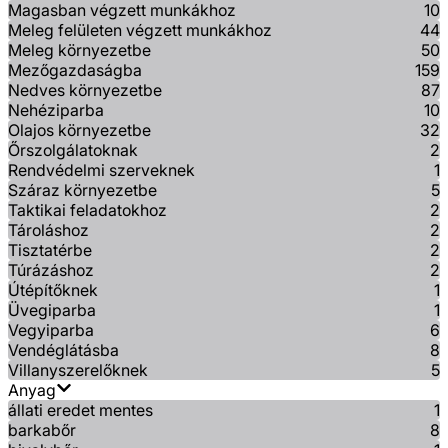
Magasban végzett munkákhoz
10
Meleg felületen végzett munkákhoz
44
Meleg környezetbe
50
Mezőgazdaságba
159
Nedves környezetbe
87
Nehéziparba
10
Olajos környezetbe
32
Őrszolgálatoknak
2
Rendvédelmi szerveknek
1
Száraz környezetbe
5
Taktikai feladatokhoz
2
Tároláshoz
2
Tisztatérbe
2
Túrázáshoz
2
Útépítőknek
1
Üvegiparba
1
Vegyiparba
6
Vendéglátásba
8
Villanyszerelőknek
5
Anyag
állati eredet mentes
1
barkabőr
8