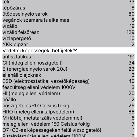
téli
33
tépőzáras
8
ütődéselnyelő sarok
80
vegánok számára is alkalmas
5
vízálló
19
vízálló felsőrész
129
vízlepergető
10
YKK cipzár
2
Védelmi képességek, betűjelek
antisztatikus
191
CI (hideg ellen hőszigetelt)
34
E (energiaelnyelő sarok 20J)
23
ellenáll olajoknak
3
ESD (elektrosztatikai vezetőképesség)
40
feszültség elleni védelem 1000V
3
HI (meleg elleni védelem)
20
hőálló
2
hőszigetelés -17 Celsius fokig
26
HRO (meleg elleni talpvédelem)
66
M (lábfej metatarzális védelemmel)
6
meleg elleni védelem 150 Celsius fokig
7
O7 (O3-as képességeken felül vízszigetelő)
1
P (talpátszúrás elleni védelem 1100N)
6