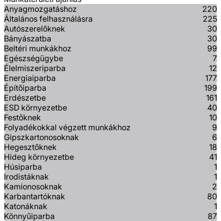
Anyagmozgatáshoz
220
Általános felhasználásra
225
Autószerelőknek
30
Bányászatba
30
Beltéri munkákhoz
99
Egészségügybe
7
Élelmiszeriparba
12
Energiaiparba
177
Építőiparba
199
Erdészetbe
161
ESD környezetbe
40
Festőknek
10
Folyadékokkal végzett munkákhoz
9
Gipszkartonosoknak
6
Hegesztőknek
18
Hideg környezetbe
41
Húsiparba
1
Irodistáknak
1
Kamionosoknak
2
Karbantartóknak
80
Katonáknak
1
Könnyűiparba
87