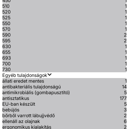
450
1
510
1
520
1
525
1
550
1
570
1
590
2
595
2
630
1
655
1
693
1
700
1
730
1
Egyéb tulajdonságok
állati eredet mentes
1
antibakteriális tulajdonságú
14
antimikrobiális (gombapusztító)
5
antisztatikus
177
EU-ban készült
5
bebújós
3
bőrből varrott lábujjvédő
2
ellenáll az olajnak
6
ergonomikus kialakítás
2