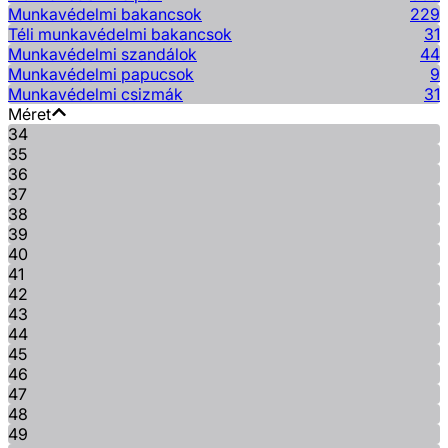
Munkavédelmi bakancsok
229
Téli munkavédelmi bakancsok
31
Munkavédelmi szandálok
44
Munkavédelmi papucsok
9
Munkavédelmi csizmák
31
Méret
34
35
36
37
38
39
40
41
42
43
44
45
46
47
48
49