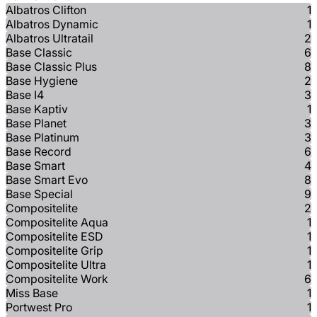
Albatros Clifton
1
Albatros Dynamic
1
Albatros Ultratail
2
Base Classic
6
Base Classic Plus
8
Base Hygiene
2
Base I4
3
Base Kaptiv
1
Base Planet
3
Base Platinum
3
Base Record
6
Base Smart
4
Base Smart Evo
8
Base Special
9
Compositelite
2
Compositelite Aqua
1
Compositelite ESD
1
Compositelite Grip
1
Compositelite Ultra
1
Compositelite Work
6
Miss Base
1
Portwest Pro
1