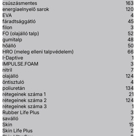
csúszásmentes
163
energiaelnyelő sarok
120
EVA
4
fáradtsággátló
45
filon
3
FO (olajálló talp)
52
gumitalp
48
hőálló
50
HRO (meleg elleni talpvédelem)
66
I-Daptive
1
IMPULSE.FOAM
3
nitril
7
olajálló
124
öntisztuló
4
poliuretán
134
rétegeinek száma 1
21
rétegeinek száma 2
124
rétegeinek száma 3
1
Rubber Life Plus
3
saválló
7
Skin
15
Skin Life Plus
2