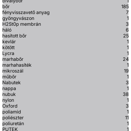
bivalybőr
1
bőr
185
fényvisszavető anyag
7
gyöngyvászon
1
H2St0p membrán
3
háló
6
hasított bőr
25
kevlár
1
kötött
1
Lycra
1
marhabőr
24
marhahasíték
1
mikroszál
19
műbőr
1
Nabutek
3
nappa
1
nubuk
38
nylon
1
Oxford
3
poliamid
1
poliészter
11
poliuretán
1
PUTEK
1