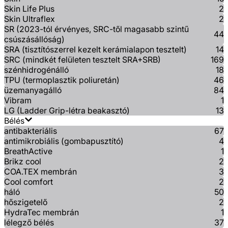
Skin Life Plus
2
Skin Ultraflex
2
SR (2023-tól érvényes, SRC-től magasabb szintű
44
csúszásállóság)
SRA (tisztítószerrel kezelt kerámialapon tesztelt)
14
SRC (mindkét felületen tesztelt SRA+SRB)
169
szénhidrogénálló
18
TPU (termoplasztik poliuretán)
46
üzemanyagálló
84
Vibram
1
LG (Ladder Grip-létra beakasztó)
13
Bélés
antibakteriális
67
antimikrobiális (gombapusztító)
4
BreathActive
1
Brikz cool
2
COA.TEX membrán
3
Cool comfort
2
háló
50
hőszigetelő
2
HydraTec membrán
1
lélegző bélés
37