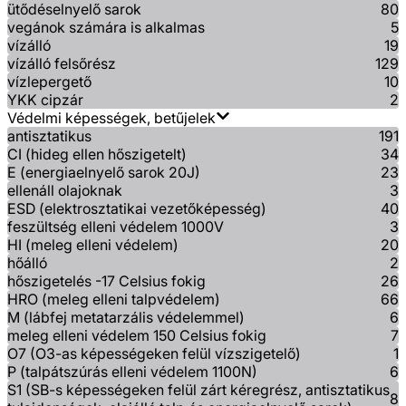
ütődéselnyelő sarok
80
vegánok számára is alkalmas
5
vízálló
19
vízálló felsőrész
129
vízlepergető
10
YKK cipzár
2
Védelmi képességek, betűjelek
antisztatikus
191
CI (hideg ellen hőszigetelt)
34
E (energiaelnyelő sarok 20J)
23
ellenáll olajoknak
3
ESD (elektrosztatikai vezetőképesség)
40
feszültség elleni védelem 1000V
3
HI (meleg elleni védelem)
20
hőálló
2
hőszigetelés -17 Celsius fokig
26
HRO (meleg elleni talpvédelem)
66
M (lábfej metatarzális védelemmel)
6
meleg elleni védelem 150 Celsius fokig
7
O7 (O3-as képességeken felül vízszigetelő)
1
P (talpátszúrás elleni védelem 1100N)
6
S1 (SB-s képességeken felül zárt kéregrész, antisztatikus
8