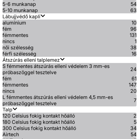
5-6 munkanap
54
5-10 munkanap
63
Lábujjvédő kapli
alumínium
10
fém
96
fémmentes
131
nincs
1
női szélesség
38
férfi szélesség
16
Átszúrás elleni talplemez
S fémmentes átszúrás elleni védelem 3 mm-es
24
próbaszöggel tesztelve
fém
61
fémmentes
147
nincs
20
L fémmentes átszúrás elleni védelem 4,5 mm-es
7
próbaszöggel tesztelve
Talp
120 Celsius fokig kontakt hőálló
2
180 Celsius fokig kontakt hőálló
5
300 Celsius fokig kontakt hőálló
34
Airtech
54