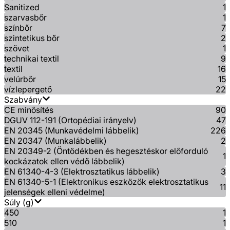
Sanitized
1
szarvasbőr
1
színbőr
7
szintetikus bőr
2
szövet
1
technikai textil
9
textil
16
velúrbőr
15
vízlepergető
22
Szabvány
CE minősítés
90
DGUV 112-191 (Ortopédiai irányelv)
47
EN 20345 (Munkavédelmi lábbelik)
226
EN 20347 (Munkalábbelik)
2
EN 20349-2 (Öntödékben és hegesztéskor előforduló
1
kockázatok ellen védő lábbelik)
EN 61340-4-3 (Elektrosztatikus lábbelik)
3
EN 61340-5-1 (Elektronikus eszközök elektrosztatikus
11
jelenségek elleni védelme)
Súly (g)
450
1
510
1