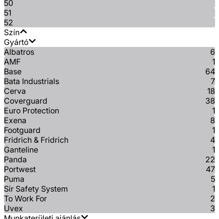
50
51
52
Szín
Gyártó
Albatros
6
AMF
1
Base
64
Bata Industrials
7
Cerva
18
Coverguard
38
Euro Protection
1
Exena
8
Footguard
1
Fridrich & Fridrich
4
Ganteline
1
Panda
22
Portwest
47
Puma
5
Sir Safety System
1
To Work For
2
Uvex
3
Munkaterületi ajánlás