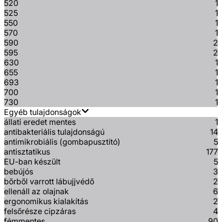
520
1
525
1
550
1
570
1
590
2
595
2
630
1
655
1
693
1
700
1
730
1
Egyéb tulajdonságok
állati eredet mentes
1
antibakteriális tulajdonságú
14
antimikrobiális (gombapusztító)
5
antisztatikus
177
EU-ban készült
5
bebújós
3
bőrből varrott lábujjvédő
2
ellenáll az olajnak
6
ergonomikus kialakítás
2
felsőrésze cipzáras
4
fémmentes
90