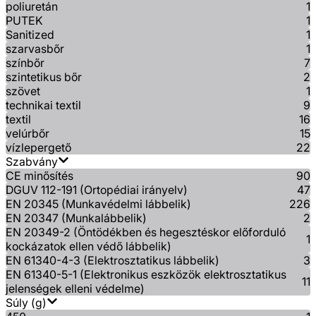
poliuretán
1
PUTEK
1
Sanitized
1
szarvasbőr
1
színbőr
7
szintetikus bőr
2
szövet
1
technikai textil
9
textil
16
velúrbőr
15
vízlepergető
22
Szabvány
CE minősítés
90
DGUV 112-191 (Ortopédiai irányelv)
47
EN 20345 (Munkavédelmi lábbelik)
226
EN 20347 (Munkalábbelik)
2
EN 20349-2 (Öntödékben és hegesztéskor előforduló
1
kockázatok ellen védő lábbelik)
EN 61340-4-3 (Elektrosztatikus lábbelik)
3
EN 61340-5-1 (Elektronikus eszközök elektrosztatikus
11
jelenségek elleni védelme)
Súly (g)