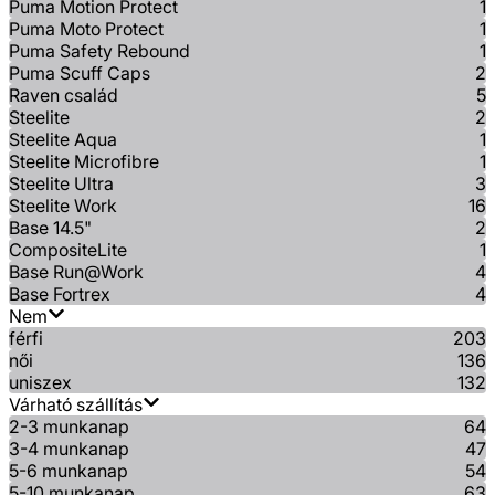
Puma Motion Protect
1
Puma Moto Protect
1
Puma Safety Rebound
1
Puma Scuff Caps
2
Raven család
5
Steelite
2
Steelite Aqua
1
Steelite Microfibre
1
Steelite Ultra
3
Steelite Work
16
Base 14.5"
2
CompositeLite
1
Base Run@Work
4
Base Fortrex
4
Nem
férfi
203
női
136
uniszex
132
Várható szállítás
2-3 munkanap
64
3-4 munkanap
47
5-6 munkanap
54
5-10 munkanap
63