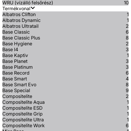
WRU (vízálló felsőrész)
10
Termékvonal
Albatros Clifton
1
Albatros Dynamic
1
Albatros Ultratail
2
Base Classic
6
Base Classic Plus
8
Base Hygiene
2
Base I4
3
Base Kaptiv
1
Base Planet
3
Base Platinum
3
Base Record
6
Base Smart
4
Base Smart Evo
8
Base Special
9
Compositelite
2
Compositelite Aqua
1
Compositelite ESD
1
Compositelite Grip
1
Compositelite Ultra
1
Compositelite Work
6