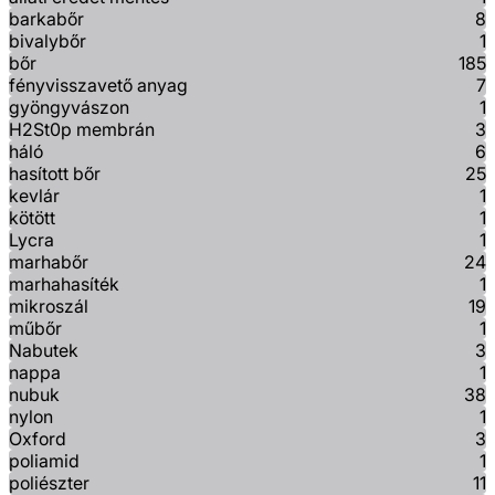
barkabőr
8
bivalybőr
1
bőr
185
fényvisszavető anyag
7
gyöngyvászon
1
H2St0p membrán
3
háló
6
hasított bőr
25
kevlár
1
kötött
1
Lycra
1
marhabőr
24
marhahasíték
1
mikroszál
19
műbőr
1
Nabutek
3
nappa
1
nubuk
38
nylon
1
Oxford
3
poliamid
1
poliészter
11