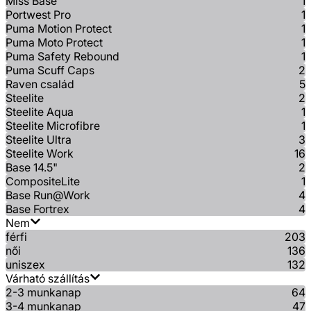
Miss Base
1
Portwest Pro
1
Puma Motion Protect
1
Puma Moto Protect
1
Puma Safety Rebound
1
Puma Scuff Caps
2
Raven család
5
Steelite
2
Steelite Aqua
1
Steelite Microfibre
1
Steelite Ultra
3
Steelite Work
16
Base 14.5"
2
CompositeLite
1
Base Run@Work
4
Base Fortrex
4
Nem
férfi
203
női
136
uniszex
132
Várható szállítás
2-3 munkanap
64
3-4 munkanap
47