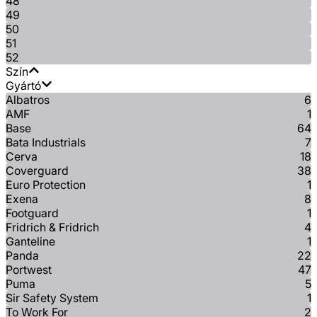
48
49
50
51
52
Szín
Gyártó
Albatros
6
AMF
1
Base
64
Bata Industrials
7
Cerva
18
Coverguard
38
Euro Protection
1
Exena
8
Footguard
1
Fridrich & Fridrich
4
Ganteline
1
Panda
22
Portwest
47
Puma
5
Sir Safety System
1
To Work For
2