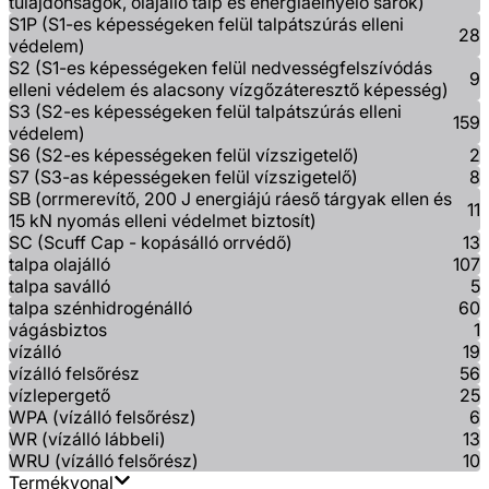
tulajdonságok, olajálló talp és energiaelnyelő sarok)
S1P (S1-es képességeken felül talpátszúrás elleni
28
védelem)
S2 (S1-es képességeken felül nedvességfelszívódás
9
elleni védelem és alacsony vízgőzáteresztő képesség)
S3 (S2-es képességeken felül talpátszúrás elleni
159
védelem)
S6 (S2-es képességeken felül vízszigetelő)
2
S7 (S3-as képességeken felül vízszigetelő)
8
SB (orrmerevítő, 200 J energiájú ráeső tárgyak ellen és
11
15 kN nyomás elleni védelmet biztosít)
SC (Scuff Cap - kopásálló orrvédő)
13
talpa olajálló
107
talpa saválló
5
talpa szénhidrogénálló
60
vágásbiztos
1
vízálló
19
vízálló felsőrész
56
vízlepergető
25
WPA (vízálló felsőrész)
6
WR (vízálló lábbeli)
13
WRU (vízálló felsőrész)
10
Termékvonal