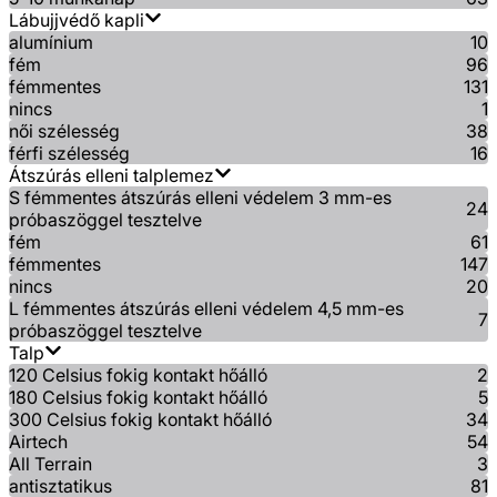
Lábujjvédő kapli
alumínium
10
fém
96
fémmentes
131
nincs
1
női szélesség
38
férfi szélesség
16
Átszúrás elleni talplemez
S fémmentes átszúrás elleni védelem 3 mm-es
24
próbaszöggel tesztelve
fém
61
fémmentes
147
nincs
20
L fémmentes átszúrás elleni védelem 4,5 mm-es
7
próbaszöggel tesztelve
Talp
120 Celsius fokig kontakt hőálló
2
180 Celsius fokig kontakt hőálló
5
300 Celsius fokig kontakt hőálló
34
Airtech
54
All Terrain
3
antisztatikus
81