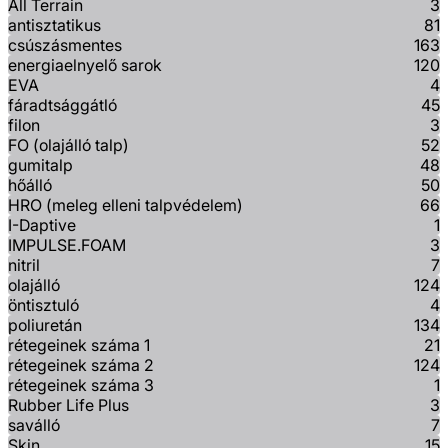
All Terrain
3
antisztatikus
81
csúszásmentes
163
energiaelnyelő sarok
120
EVA
4
fáradtsággátló
45
filon
3
FO (olajálló talp)
52
gumitalp
48
hőálló
50
HRO (meleg elleni talpvédelem)
66
I-Daptive
1
IMPULSE.FOAM
3
nitril
7
olajálló
124
öntisztuló
4
poliuretán
134
rétegeinek száma 1
21
rétegeinek száma 2
124
rétegeinek száma 3
1
Rubber Life Plus
3
saválló
7
Skin
15