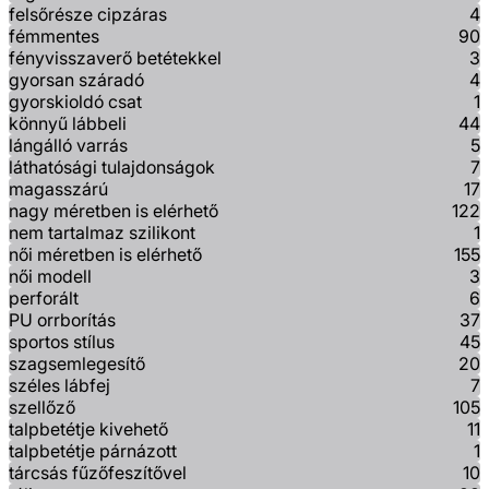
felsőrésze cipzáras
4
fémmentes
90
fényvisszaverő betétekkel
3
gyorsan száradó
4
gyorskioldó csat
1
könnyű lábbeli
44
lángálló varrás
5
láthatósági tulajdonságok
7
magasszárú
17
nagy méretben is elérhető
122
nem tartalmaz szilikont
1
női méretben is elérhető
155
női modell
3
perforált
6
PU orrborítás
37
sportos stílus
45
szagsemlegesítő
20
széles lábfej
7
szellőző
105
talpbetétje kivehető
11
talpbetétje párnázott
1
tárcsás fűzőfeszítővel
10