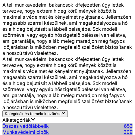
A téli munkavédelmi bakancsok kifejezetten úgy lettek
tervezve, hogy extrém hideg körülmények között is
maximális védelmet és kényelmet nyújtsanak. Jellemzően
magasabb szárral készülnek, ami megakadályozza a hó
és a hideg bejutását a lábbeli belsejébe. Sok modell
szőrmével vagy egyéb hőszigetelő béléssel van ellátva,
ami garantálja, hogy a láb meleg maradjon még fagyos
időjárásban is miközben megfelelő szellőzést biztosítanak
a hosszú távú viselethez.
A téli munkavédelmi bakancsok kifejezetten úgy lettek
tervezve, hogy extrém hideg körülmények között is
maximális védelmet és kényelmet nyújtsanak. Jellemzően
magasabb szárral készülnek, ami megakadályozza a hó
és a hideg bejutását a lábbeli belsejébe. Sok modell
szőrmével vagy egyéb hőszigetelő béléssel van ellátva,
ami garantálja, hogy a láb meleg maradjon még fagyos
időjárásban is miközben megfelelő szellőzést biztosítanak
a hosszú távú viselethez.
Kategóriák és termékek szűrése
Alkategóriák
Összes védőlábbelik
653
Munkavédelmi cipők
309