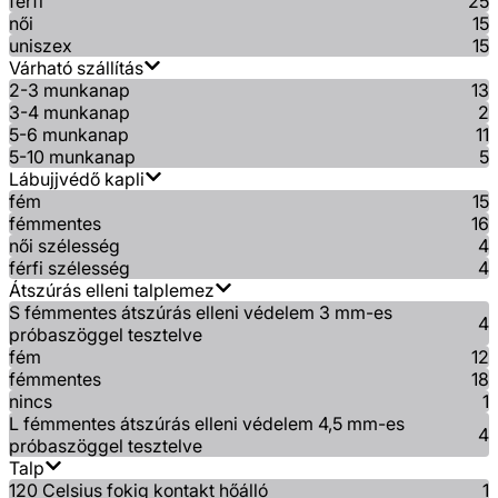
férfi
25
női
15
uniszex
15
Várható szállítás
2-3 munkanap
13
3-4 munkanap
2
5-6 munkanap
11
5-10 munkanap
5
Lábujjvédő kapli
fém
15
fémmentes
16
női szélesség
4
férfi szélesség
4
Átszúrás elleni talplemez
S fémmentes átszúrás elleni védelem 3 mm-es
4
próbaszöggel tesztelve
fém
12
fémmentes
18
nincs
1
L fémmentes átszúrás elleni védelem 4,5 mm-es
4
próbaszöggel tesztelve
Talp
120 Celsius fokig kontakt hőálló
1