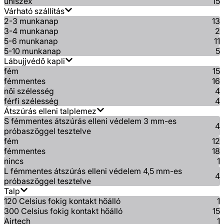
uniszex
15
Várható szállítás
2-3 munkanap
13
3-4 munkanap
2
5-6 munkanap
11
5-10 munkanap
5
Lábujjvédő kapli
fém
15
fémmentes
16
női szélesség
4
férfi szélesség
4
Átszúrás elleni talplemez
S fémmentes átszúrás elleni védelem 3 mm-es
4
próbaszöggel tesztelve
fém
12
fémmentes
18
nincs
1
L fémmentes átszúrás elleni védelem 4,5 mm-es
4
próbaszöggel tesztelve
Talp
120 Celsius fokig kontakt hőálló
1
300 Celsius fokig kontakt hőálló
15
Airtech
1