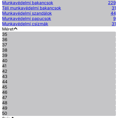
Munkavédelmi bakancsok
229
Téli munkavédelmi bakancsok
31
Munkavédelmi szandálok
44
Munkavédelmi papucsok
9
Munkavédelmi csizmák
31
Méret
35
36
37
38
39
40
41
42
43
44
45
46
47
48
49
50