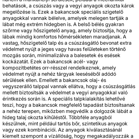
behatások, a csúszás vagy a vegyi anyagok okozta károk
megelőzése is. Ezek a bakancsok speciális szigetelő
anyagokkal vannak bélelve, amelyek melegen tartják a
lábat még extrém hidegben is. A belső bélés gyakran
szőrme vagy hőszigetelő anyag, amely biztosítja, hogy a
lábak mindig komfortos hőmérsékleten maradjanak. A
vastag, hőszigetelő talp és a csúszásgátló bevonat extra
védelmet nyújt a jeges vagy havas felületeken történő
mozgás során, minimalizálva a balesetek és esések
kockázatát. Ezek a bakancsok acél- vagy
kompozitbetétes orr-résszel rendelkeznek, amely
védelmet nyújt a nehéz tárgyak leeséséből adódó
sérülések ellen. Emellett a bakancsok olaj- és
vegyszerálló talppal vannak ellátva, hogy a csúszásgátlás
mellett biztosítsák a védelmet a vegyi anyagokkal való
érintkezés során is. A speciális talpkialakítás lehetővé
teszi, hogy a bakancsok megfelelő tapadást biztosítsanak
a nehéz terepen, miközben megvédik a dolgozók lábát a
hideg talaj okozta kihűléstől. Többféle anyagból
készülnek, mint például tartós bőr, szintetikus anyagok
vagy ezek kombinációi. Az anyagok kiválasztásánál
kiemelt szempont a vízállóság, hogy megakadályozzák a