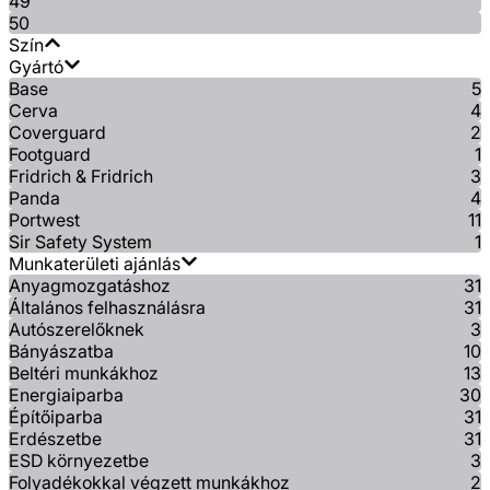
49
50
Szín
Gyártó
Base
5
Cerva
4
Coverguard
2
Footguard
1
Fridrich & Fridrich
3
Panda
4
Portwest
11
Sir Safety System
1
Munkaterületi ajánlás
Anyagmozgatáshoz
31
Általános felhasználásra
31
Autószerelőknek
3
Bányászatba
10
Beltéri munkákhoz
13
Energiaiparba
30
Építőiparba
31
Erdészetbe
31
ESD környezetbe
3
Folyadékokkal végzett munkákhoz
2