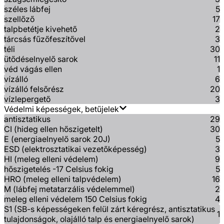
széles lábfej
5
szellőző
17
talpbetétje kivehető
2
tárcsás fűzőfeszítővel
3
téli
30
ütődéselnyelő sarok
11
véd vágás ellen
1
vízálló
6
vízálló felsőrész
20
vízlepergető
3
Védelmi képességek, betűjelek
antisztatikus
29
CI (hideg ellen hőszigetelt)
30
E (energiaelnyelő sarok 20J)
5
ESD (elektrosztatikai vezetőképesség)
3
HI (meleg elleni védelem)
9
hőszigetelés -17 Celsius fokig
5
HRO (meleg elleni talpvédelem)
16
M (lábfej metatarzális védelemmel)
2
meleg elleni védelem 150 Celsius fokig
4
S1 (SB-s képességeken felül zárt kéregrész, antisztatikus
1
tulajdonságok, olajálló talp és energiaelnyelő sarok)