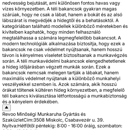
nedvesség bejutását, ami különösen fontos havas vagy
vizes környezetben. A téli bakancsok gyakran magas
szárúak, hogy ne csak a lábat, hanem a bokát és az alsó
lábszárat is megvédjék a hidegtől és a behatásoktól. A
kategóriában található modellek különböző méretekben és
kivitelben kaphatók, hogy minden felhasználó
megtalálhassa a számára legmegfelelőbb bakancsot. A
modern technológiák alkalmazása biztosítja, hogy ezek a
bakancsok ne csak védelmet nyújtsanak, hanem hosszú
távon is kényelmes viseletet biztosítsanak a munkavégzés
során. A téli munkavédelmi bakancsok elengedhetetlenek
a hideg időjárásban végzett munkák során. Ezek a
bakancsok nemcsak melegen tartják a lábakat, hanem
maximális védelmet nyújtanak a különböző munkahelyi
veszélyekkel szemben is. Azok számára, akik hosszú
órákat töltenek kültéren hideg környezetben, a megfelelő
téli bakancs kiválasztása létfontosságú a munkabiztonság
és a kényelem érdekében.
Revoo Minőségi Munkaruha Gyártás és
Szaküzlet
Cím:
3508 Miskolc, Csabavezér u. 39.
Nyitva:
Hétfőtől péntekig: 8:00 - 16:00 óráig, szombaton: