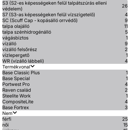
S3 (S2-es képességeken felül talpátszúrás elleni
26
védelem)
S7 (S3-as képességeken felül vízszigetelő)
4
SC (Scuff Cap - kopásálló orrvédő)
9
talpa olajálló
11
talpa szénhidrogénálló
5
vágásbiztos
1
vízálló
9
vízálló felsőrész
2
vízlepergető
1
WR (vízálló lábbeli)
4
Termékvonal
Base Classic Plus
1
Base Special
1
Portwest Pro
4
Raven család
2
Steelite Work
1
CompositeLite
4
Base Fortrex
3
Nem
férfi
25
női
15