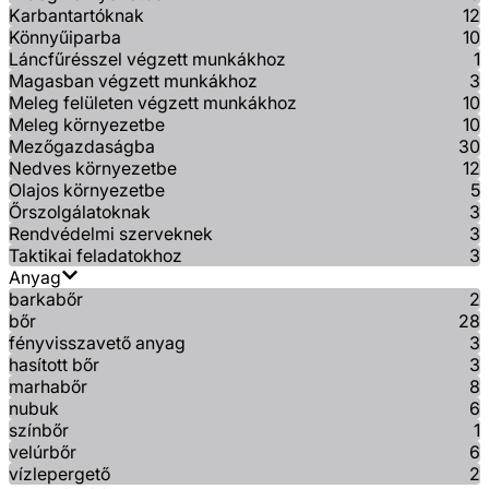
Karbantartóknak
12
Könnyűiparba
10
Láncfűrésszel végzett munkákhoz
1
Magasban végzett munkákhoz
3
Meleg felületen végzett munkákhoz
10
Meleg környezetbe
10
Mezőgazdaságba
30
Nedves környezetbe
12
Olajos környezetbe
5
Őrszolgálatoknak
3
Rendvédelmi szerveknek
3
Taktikai feladatokhoz
3
Anyag
barkabőr
2
bőr
28
fényvisszavető anyag
3
hasított bőr
3
marhabőr
8
nubuk
6
színbőr
1
velúrbőr
6
vízlepergető
2