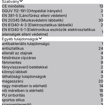
Szabvány
CE minősítés
13
DGUV 112-191 (Ortopédiai irányelv)
2
EN 381-5 (Láncfűrész elleni védelem)
1
EN 20345 (Munkavédelmi lábbelik)
30
EN 61340-4-3 (Elektrosztatikus lábbelik)
2
EN 61340-5-1 (Elektronikus eszközök elektrosztatikus
1
jelenségek elleni védelme)
Egyéb tulajdonságok
antibakteriális tulajdonságú
1
antisztatikus
24
ellenáll az olajnak
4
felsőrésze cipzáras
3
fémmentes
9
fényvisszaverő betétekkel
2
könnyű lábbeli
4
láthatósági tulajdonságok
3
magasszárú
20
nagy méretben is elérhető
14
női méretben is elérhető
18
PU orrborítás
15
sportos stílus
2
szagsemlegesítő
3