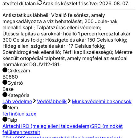
átvétel díjtalan.
Árak és készlet frissítve:
2026. 08. 07.
Antisztatikus lábbeli; Vízálló felsőrész, amely
megakadályozza a víz behatolását; 200 Joule-nak
ellenálló kapli; Talpátszúrás elleni védelem;
Ütéscsillapítás a saroknál; hőálló 1 percen keresztül akár
300 Celsius fokig; Hőszigetelés akár 150 Celsius fokig;
Hideg elleni szigetelés akár -17 Celsius fokig;
Szénhidrogének ellenálló; Férfi kapli szélességű; Méretre
készült ortopédiai talpbetét, amely megfelel az európai
normáknak DGUV112-191.
Cikkszám
B0880
Gyártó
Base
Kategória
Láb védelme
Védőlábbelik
Munkavédelmi bakancsok
Nem
férfi
női
uniszex
Talp
Airtech
HRO (meleg elleni talpvédelem)
SRC (mindkét
felületen tesztelt