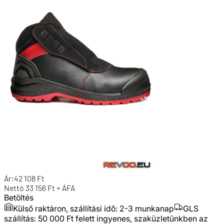
Ár:
42 108
Ft
Nettó
33 156
Ft + ÁFA
Betöltés
Külső raktáron, szállítási idő:
2-3 munkanap
GLS
szállítás: 50 000 Ft felett ingyenes, szaküzletünkben az