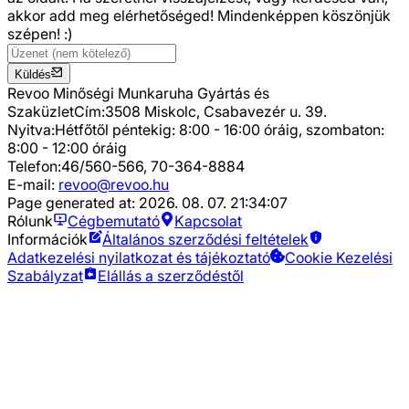
akkor add meg elérhetőséged! Mindenképpen köszönjük
szépen! :)
Küldés
Revoo Minőségi Munkaruha Gyártás és
Szaküzlet
Cím:
3508 Miskolc, Csabavezér u. 39.
Nyitva:
Hétfőtől péntekig: 8:00 - 16:00 óráig, szombaton:
8:00 - 12:00 óráig
Telefon:
46/560-566, 70-364-8884
E-mail:
revoo@revoo.hu
Page generated at:
2026. 08. 07. 21:34:07
Rólunk
Cégbemutató
Kapcsolat
Információk
Általános szerződési feltételek
Adatkezelési nyilatkozat és tájékoztató
Cookie Kezelési
Szabályzat
Elállás a szerződéstől