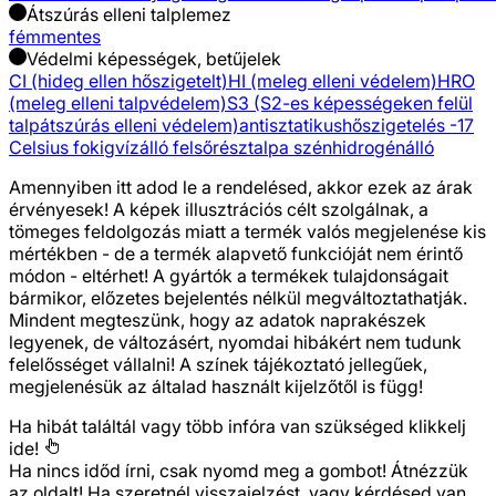
Átszúrás elleni talplemez
fémmentes
Védelmi képességek, betűjelek
CI (hideg ellen hőszigetelt)
HI (meleg elleni védelem)
HRO
(meleg elleni talpvédelem)
S3 (S2-es képességeken felül
talpátszúrás elleni védelem)
antisztatikus
hőszigetelés -17
Celsius fokig
vízálló felsőrész
talpa szénhidrogénálló
Amennyiben itt adod le a rendelésed, akkor ezek az árak
érvényesek! A képek illusztrációs célt szolgálnak, a
tömeges feldolgozás miatt a termék valós megjelenése kis
mértékben - de a termék alapvető funkcióját nem érintő
módon - eltérhet! A gyártók a termékek tulajdonságait
bármikor, előzetes bejelentés nélkül megváltoztathatják.
Mindent megteszünk, hogy az adatok naprakészek
legyenek, de változásért, nyomdai hibákért nem tudunk
felelősséget vállalni! A színek tájékoztató jellegűek,
megjelenésük az általad használt kijelzőtől is függ!
Ha hibát találtál vagy több infóra van szükséged
klikkelj
ide!
Ha nincs időd írni, csak nyomd meg a gombot! Átnézzük
az oldalt! Ha szeretnél visszajelzést, vagy kérdésed van,