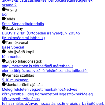
SRA+SRB)
csúszásmentes
hőálló
poliuretán
rétegeinek
száma 2
Anyag
bőr
Bélés
SmellStop
antibakteriális
Szabvány
DGUV 112-191 (Ortopédiai irányelv)
EN 20345
(Munkavédelmi lábbelik)
Termékvonal
Base Special
Lábujjvédő kapli
fémmentes
Egyéb tulajdonságok
nagy méretben is elérhető
női méretben is
elérhető
tépőzáras
vízálló felsőrész
antisztatikus
téli
Várható szállítás
5-10 munkanap
Munkaterületi ajánlás
Meleg felületen végzett munkákhoz
Nedves
környezetbe
Hideg környezetbe
Hegesztőknek
Meleg
környezetbe
Általános
felhasználásra
Anyagmozgatáshoz
Energiaiparba
Építőiparb